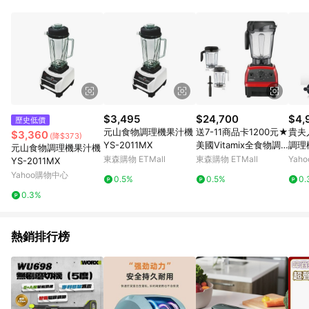
品賣場中有標示「商店」及顯示商店名稱者(指定活動店家除外)
3. 訂單回饋金額將扣除運費/購物金/超贈點/福利金/紅利折抵/折
價券等虛擬貨幣折抵 4. 大宗採購或批發轉賣不具回饋資格： 如
有相關事證認定您為大宗採購、批發轉賣而非最終消費使用者，
相關認定以Yahoo購物中心之認定為準
$3,495
$24,700
$4,
歷史低價
元山食物調理機果汁機
送7-11商品卡1200元★
貴夫
$3,360
(降$373)
YS-2011MX
美國Vitamix全食物調
調理機
元山食物調理機果汁機
理機探索者+1.4公升雙
東森購物 ETMall
東森購物 ETMall
Yah
YS-2011MX
杯組紅色果汁機E320-
Yahoo購物中心
0.5%
0.5%
0.
R
0.3%
熱銷排行榜