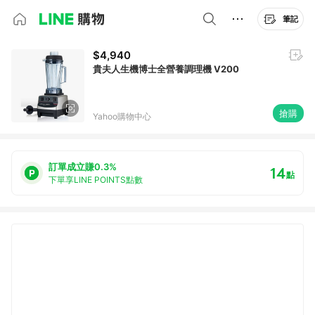
筆記
$4,940
貴夫人生機博士全營養調理機 V200
搶購
Yahoo購物中心
訂單成立賺0.3%
14
點
下單享LINE POINTS點數