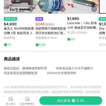
$1,980
限時加碼
降價
限時
Lisscode｜+Sio 鮮食
$4,900
$249
$1,
(降$62)
小封 無線真空保鮮機
威克士 WU698無刷磨
熱銷雙棒不銹鋼電動家
Sta
(夜幕綠)
有.設計uDesign
切機 5度 無刷馬達 20
用手持自動奶泡打發器
酒機
25最新 專利低震動 萬
打蛋器打蛋機攪拌機
波震
蝦皮商城
東森購物 ETMall
蝦皮
2%
用寶 切磨機
立充
1%
0.5%
0
酒金
商品描述
無段式旋鈕，微調轉速輕鬆料理 特殊食品級六片式不鏽鋼刀
馬達過電流保護開關裝置 2000ml大容量調理杯
LINE 購物是匯集購物情報與商品資訊的整合性平台，並依購物情報中的趨勢與
風格做合作網路商家的延伸商品推薦，商品資料更新會有時間差，請務必點擊
商品至各合作網路商家，確認現售價與購物條件，一切資訊以合作廠商網頁為
前往賣場
0.3%
準。
加入筆記
設定到價通知