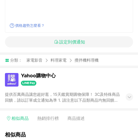
價格趨勢怎麼看？
設定到價通知
分類：
家電影音
料理家電
攪拌機料理機
Yahoo購物中心
提供百萬商品讓您超好逛，15天鑑賞期購物保障！ 3C及特殊商品
回饋，請以訂單成立通知為準 1. 請注意以下品類商品均無回饋：
-Apple相關商品/手機/票券/儲值金/虛擬點數 -黃金 (金幣 / 金條
/ 金元寶 /立體黃金 / 黃金擺飾 /黃金條塊) [2023/2/10起適用] -
電玩/遊戲/相機/單眼/鏡頭/拍立得 [2024/6/1起適用] -內接硬
相似商品
熱銷排行榜
商品描述
碟、外接硬碟、主機板/顯示卡[2026/5/18起適用] 2. 以下訂單將
不符合導購資格，亦不得使用點數紅包： - 點擊Yahoo奇摩APP
相似商品
的購回饋活動享Yahoo超贈點回饋者 - 購物中心商店之商品：商