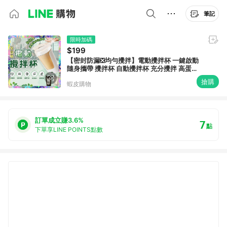
筆記
限時加碼
$199
【密封防漏❎均勻攪拌】電動攪拌杯 一鍵啟動
隨身攜帶 攪拌杯 自動攪拌杯 充分攪拌 高蛋白
攪拌杯 奶昔攪拌杯 健身杯
搶購
蝦皮購物
訂單成立賺3.6%
7
點
下單享LINE POINTS點數