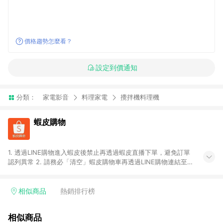
價格趨勢怎麼看？
設定到價通知
分類：
家電影音
料理家電
攪拌機料理機
蝦皮購物
1. 透過LINE購物進入蝦皮後禁止再透過蝦皮直播下單，避免訂單
認列異常 2. 請務必「清空」蝦皮購物車再透過LINE購物連結至蝦
皮商店進行購買 ；先把商品加入購物車，再從LINE購物連結至蝦
皮結帳，將無法獲得點數回饋。 3. 請避免連續下單，若您完成交
易後，想下第二張訂單，請重新從LINE購物連結至蝦皮商店進行
相似商品
熱銷排行榜
購買 4. 蝦皮購物之訂單適用於部分點數紅包，規範請依該紅包頁
說明為主。 5. 點數回饋將依照蝦皮提供扣除折價券、運費與蝦幣
相似商品
後之最終金額進行計算。 6. 用戶需於同一瀏覽器進行交易（若自