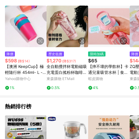
動跳轉 APP，請在 APP交易）。 7. 若使用不同物流或付款方式，
將拆分成不同筆訂單編號發送通知。 8. 若使用折價券折抵，可能
會有攤提折抵導致訂單金額些微落差 9. 同一商品品項(即便不同
尺寸規格)，皆會計入同一筆返點上限進行計算 10. 蝦皮會將LINE
的導購跳轉紀錄與蝦皮的會員ID進行綁定，若後續七天內未透過
其他媒體來源導入蝦皮官網，則七天內於該蝦皮帳號下訂的首筆
訂單會被蝦皮認列為該LINE用戶導購跳轉時所成立之訂單。 11.
若同一用戶使用一個以上蝦皮帳號透過LINE購物進行導購，將可
能導致無法收到導購通知，亦可能無法收到點數，再請留意。 13.
降價
歷史低價
限時加碼
降價
請注意以下行為將可能導致無法取得 LINE POINTS 點數回饋資
$598
$1,270
$65
$14
(降$14)
(降$317)
格：使用非指定之途徑及方式完成交易，或經由蝦皮系統判斷點
【澳洲 KeepCup】極
全自動攪拌杯電動磁吸
【摔不壞的學飲杯】卡
ZQ
擊路徑不符合回饋資格或規則者。 14. 若有贈點爭議，請務必於
輕隨行杯 454ml- L -
充電蛋白搖粉杯咖啡杯
通兒童吸管水杯 | 食品
電動
訂單日期+60天以內進行洽詢確認；超過60天(含)以上進行申
派對
高檔便攜健身運動水杯
級材質 防漏防摔 | 可背
博士
Yahoo購物中心
東森購物 ETMall
蝦皮購物
東森購
訴，恕無法贈點回饋。需檢附蝦皮訂單完成、LINE購物訂單記
帶設計 寶寶出門自己背
家
錄，如於LINE購物訂單紀錄已呈現：「非本次前往蝦皮商店之品
1%
0.5%
4%
0.
項，不符合回饋資格」，則不受理此案件。 [注意事項] 1.如導購
途中用戶由網頁版(電腦版/手機版網頁)切換為 App 會造成追蹤中
斷而無法進行 LINE Points 回饋 2.若購買過程中關閉蝦皮APP，
熱銷排行榜
則需重新透過LINE購物前往蝦皮商城，否則無法進行LINE
POINTS 回饋。 3.如用戶先前往蝦皮商城將商品加入購物車，後
續透過LINE購物前往至蝦皮商城將購物車結清，此方案將不列入
LINE Points 回饋 4.自 2018/10/24 起購買蝦皮拍賣商品，不符
合贈點資格 5. 透過LINE購物購買蝦皮站上「蝦皮推廣服務」之商
品，不符合贈點資格 6.若因系統異常無法追蹤訂單，致使消費者