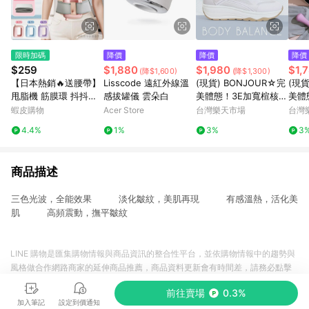
限時加碼
降價
降價
降價
$259
$1,880
$1,980
$1,
(降$1,600)
(降$1,300)
【日本熱銷🔥送腰帶】
Lisscode 遠紅外線溫
(現貨) BONJOUR☆完
(現貨
甩脂機 筋膜環 抖抖機
感拔罐儀 雲朵白
美體態！3E加寬楦核心
美體
健身甩脂機 瘦身機 震
美體機能鞋【B0622】
機能
蝦皮購物
Acer Store
台灣樂天市場
台灣
動甩脂機 減脂瘦身 減
6色 美的三次方 治裝激
的三
4.4%
1%
3%
3
脂瘦身 電動筋膜環 懶
推
人塑形
商品描述
三色光波，全能效果 淡化皺紋，美肌再現 有感溫熱，活化美
肌 高頻震動，撫平皺紋
LINE 購物是匯集購物情報與商品資訊的整合性平台，並依購物情報中的趨勢與
風格做合作網路商家的延伸商品推薦，商品資料更新會有時間差，請務必點擊
商品至各合作網路商家，確認現售價與購物條件，一切資訊以合作廠商網頁為
前往賣場
0.3%
準。
加入筆記
設定到價通知