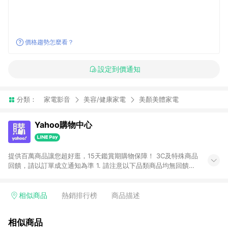
價格趨勢怎麼看？
設定到價通知
分類：
家電影音
美容/健康家電
美顏美體家電
Yahoo購物中心
提供百萬商品讓您超好逛，15天鑑賞期購物保障！ 3C及特殊商品
回饋，請以訂單成立通知為準 1. 請注意以下品類商品均無回饋：
-Apple相關商品/手機/票券/儲值金/虛擬點數 -黃金 (金幣 / 金條
/ 金元寶 /立體黃金 / 黃金擺飾 /黃金條塊) [2023/2/10起適用] -
電玩/遊戲/相機/單眼/鏡頭/拍立得 [2024/6/1起適用] -內接硬
相似商品
熱銷排行榜
商品描述
碟、外接硬碟、主機板/顯示卡[2026/5/18起適用] 2. 以下訂單將
不符合導購資格，亦不得使用點數紅包： - 點擊Yahoo奇摩APP
相似商品
的購回饋活動享Yahoo超贈點回饋者 - 購物中心商店之商品：商