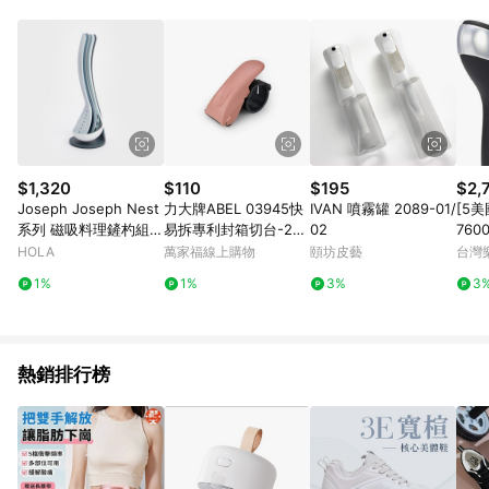
品賣場中有標示「商店」及顯示商店名稱者(指定活動店家除外)
3. 訂單回饋金額將扣除運費/購物金/超贈點/福利金/紅利折抵/折
價券等虛擬貨幣折抵 4. 大宗採購或批發轉賣不具回饋資格： 如
有相關事證認定您為大宗採購、批發轉賣而非最終消費使用者，
相關認定以Yahoo購物中心之認定為準
$1,320
$110
$195
$2,
Joseph Joseph Nest
力大牌ABEL 03945快
IVAN 噴霧罐 2089-01/
[5美
系列 磁吸料理鏟杓組-
易拆專利封箱切台-2
02
760
天空藍
(多色)藍
器 
HOLA
萬家福線上購物
頤坊皮藝
台灣
設計
1%
1%
3%
3
熱銷排行榜