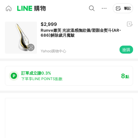
筆記
$2,999
Runve嫩芙 光波溫感撫紋儀/塑顏金熨斗(AR-
686)解除歲月魔皺
搶購
Yahoo購物中心
訂單成立賺0.3%
8
點
下單享LINE POINTS點數