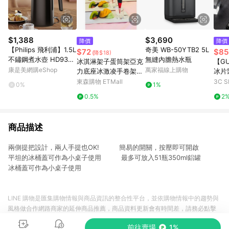
$1,388
$3,690
降價
降價
【Philips 飛利浦】1.5L
奇美 WB-50YTB2 5L
$72
$85
(降$18)
不鏽鋼煮水壺 HD938
無縫內膽熱水瓶
冰淇淋架子蛋筒架亞克
【G
9/80_廠商直送
康是美網購eShop
萬家福線上購物
力底座冰激凌手卷架甜
冰片
筒支架底座擺臺透明架
東森購物 ETMall
3C 
0%
1%
0.5%
2
商品描述
兩側提把設計，兩人手提也OK! 簡易的開關，按壓即可開啟
平坦的冰桶蓋可作為小桌子使用 最多可放入51瓶350ml鋁罐
冰桶蓋可作為小桌子使用
LINE 購物是匯集購物情報與商品資訊的整合性平台，並依購物情報中的趨勢與
風格做合作網路商家的延伸商品推薦，商品資料更新會有時間差，請務必點擊
商品至各合作網路商家，確認現售價與購物條件，一切資訊以合作廠商網頁為
前往賣場
1%
準。