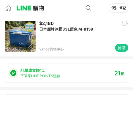
筆記
$2,180
日本鹿牌冰桶33L藍色 M-8159
搶購
Yahoo購物中心
訂單成立賺1%
21
點
下單享LINE POINTS點數