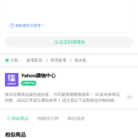
價格趨勢怎麼看？
設定到價通知
分類：
家電影音
料理家電
熱水瓶
Yahoo購物中心
提供百萬商品讓您超好逛，15天鑑賞期購物保障！ 3C及特殊商品
回饋，請以訂單成立通知為準 1. 請注意以下品類商品均無回饋：
-Apple相關商品/手機/票券/儲值金/虛擬點數 -黃金 (金幣 / 金條
/ 金元寶 /立體黃金 / 黃金擺飾 /黃金條塊) [2023/2/10起適用] -
電玩/遊戲/相機/單眼/鏡頭/拍立得 [2024/6/1起適用] -內接硬
相似商品
熱銷排行榜
商品描述
碟、外接硬碟、主機板/顯示卡[2026/5/18起適用] 2. 以下訂單將
不符合導購資格，亦不得使用點數紅包： - 點擊Yahoo奇摩APP
相似商品
的購回饋活動享Yahoo超贈點回饋者 - 購物中心商店之商品：商