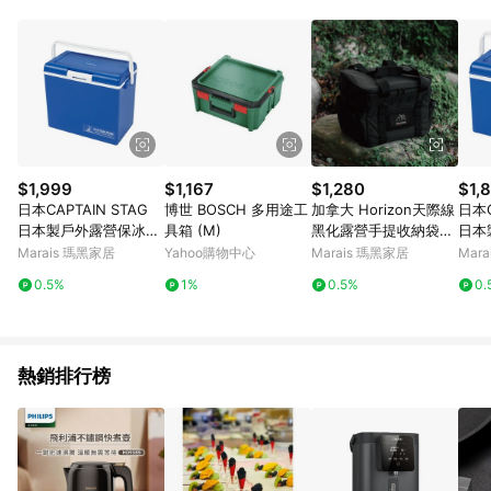
品賣場中有標示「商店」及顯示商店名稱者(指定活動店家除外)
3. 訂單回饋金額將扣除運費/購物金/超贈點/福利金/紅利折抵/折
價券等虛擬貨幣折抵 4. 大宗採購或批發轉賣不具回饋資格： 如
有相關事證認定您為大宗採購、批發轉賣而非最終消費使用者，
相關認定以Yahoo購物中心之認定為準
$1,999
$1,167
$1,280
$1,
日本CAPTAIN STAG
博世 BOSCH 多用途工
加拿大 Horizon天際線
日本C
日本製戶外露營保冰桶
具箱 (M)
黑化露營手提收納袋20
日本
30L(藍色)
L - 沙漠黃
藍色 
Marais 瑪黑家居
Yahoo購物中心
Marais 瑪黑家居
Mar
0.5%
1%
0.5%
0.
熱銷排行榜