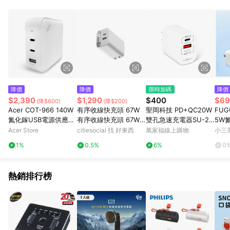
品賣場中有標示「商店」及顯示商店名稱者(指定活動店家除外)
3. 訂單回饋金額將扣除運費/購物金/超贈點/福利金/紅利折抵/折
價券等虛擬貨幣折抵 4. 大宗採購或批發轉賣不具回饋資格： 如
有相關事證認定您為大宗採購、批發轉賣而非最終消費使用者，
相關認定以Yahoo購物中心之認定為準
降價
降價
限時加碼
降價
$2,390
$1,290
$400
$69
(降$600)
(降$200)
Acer COT-966 140W
有序收線快充頭 67W
聖岡科技 PD+QC20W
FUG
氮化鎵USB電源供應器
有序收線快充頭 67W
雙孔急速充電器SU-20
5W
白色
黑色
AC
供應
Acer Store
citiesocial 找 好東西
萬家福線上購物
小三
1%
0.5%
6%
0
熱銷排行榜