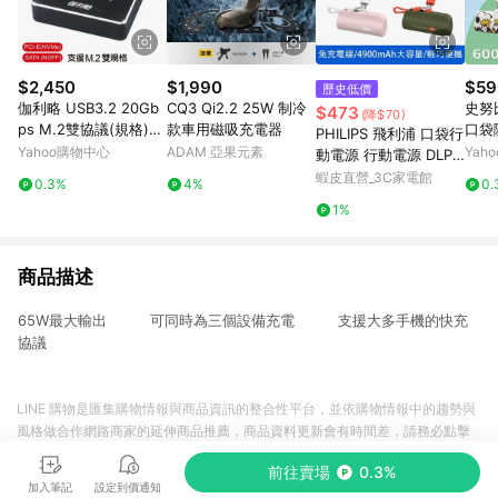
$2,450
$1,990
$59
歷史低價
伽利略 USB3.2 20Gb
CQ3 Qi2.2 25W 制冷
史努
$473
(降$70)
ps M.2雙協議(規格)
款車用磁吸充電器
口袋
PHILIPS 飛利浦 口袋行
對拷(拷貝)機 (DMC32
E-C/
Yahoo購物中心
ADAM 亞果元素
Yah
動電源 行動電源 DLP2
2D)
erie
550 現貨 廠商直送
蝦皮直營_3C家電館
0.3%
4%
0.
1%
商品描述
65W最大輸出 可同時為三個設備充電 支援大多手機的快充
協議
LINE 購物是匯集購物情報與商品資訊的整合性平台，並依購物情報中的趨勢與
風格做合作網路商家的延伸商品推薦，商品資料更新會有時間差，請務必點擊
商品至各合作網路商家，確認現售價與購物條件，一切資訊以合作廠商網頁為
前往賣場
0.3%
準。
加入筆記
設定到價通知