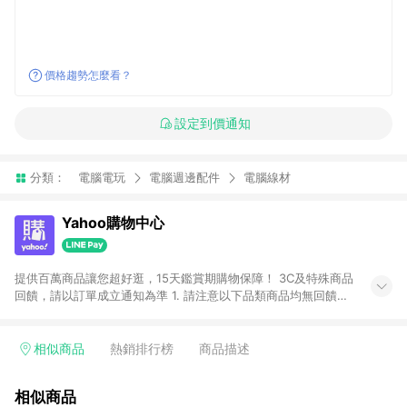
價格趨勢怎麼看？
設定到價通知
分類：
電腦電玩
電腦週邊配件
電腦線材
Yahoo購物中心
提供百萬商品讓您超好逛，15天鑑賞期購物保障！ 3C及特殊商品
回饋，請以訂單成立通知為準 1. 請注意以下品類商品均無回饋：
-Apple相關商品/手機/票券/儲值金/虛擬點數 -黃金 (金幣 / 金條
/ 金元寶 /立體黃金 / 黃金擺飾 /黃金條塊) [2023/2/10起適用] -
電玩/遊戲/相機/單眼/鏡頭/拍立得 [2024/6/1起適用] -內接硬
相似商品
熱銷排行榜
商品描述
碟、外接硬碟、主機板/顯示卡[2026/5/18起適用] 2. 以下訂單將
不符合導購資格，亦不得使用點數紅包： - 點擊Yahoo奇摩APP
相似商品
的購回饋活動享Yahoo超贈點回饋者 - 購物中心商店之商品：商