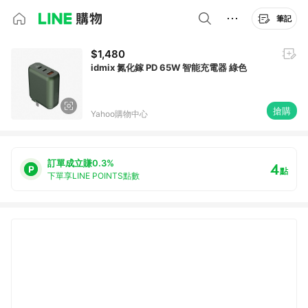
筆記
$1,480
idmix 氮化鎵 PD 65W 智能充電器 綠色
搶購
Yahoo購物中心
訂單成立賺0.3%
4
點
下單享LINE POINTS點數