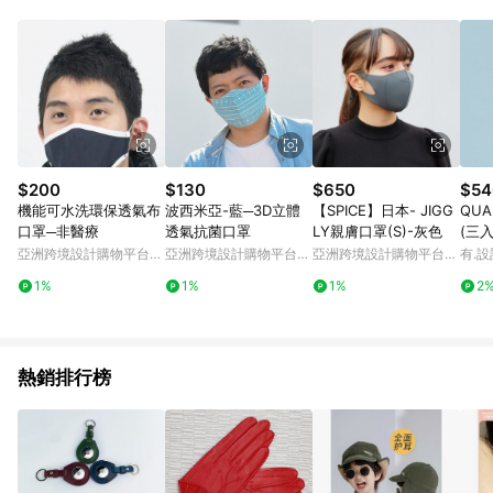
品賣場中有標示「商店」及顯示商店名稱者(指定活動店家除外)
3. 訂單回饋金額將扣除運費/購物金/超贈點/福利金/紅利折抵/折
價券等虛擬貨幣折抵 4. 大宗採購或批發轉賣不具回饋資格： 如
有相關事證認定您為大宗採購、批發轉賣而非最終消費使用者，
相關認定以Yahoo購物中心之認定為準
$200
$130
$650
$54
機能可水洗環保透氣布
波西米亞-藍─3D立體
【SPICE】日本- JIGG
QU
口罩─非醫療
透氣抗菌口罩
LY親膚口罩(S)-灰色
(三入
亞洲跨境設計購物平台
亞洲跨境設計購物平台
亞洲跨境設計購物平台
有.設
Pinkoi
Pinkoi
Pinkoi
1%
1%
1%
2
熱銷排行榜