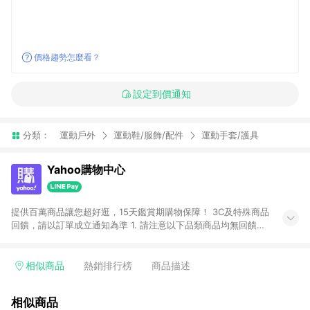
價格趨勢怎麼看？
設定到價通知
分類：
運動戶外
運動鞋/服飾/配件
運動手套/護具
Yahoo購物中心
提供百萬商品讓您超好逛，15天鑑賞期購物保障！ 3C及特殊商品
回饋，請以訂單成立通知為準 1. 請注意以下品類商品均無回饋：
-Apple相關商品/手機/票券/儲值金/虛擬點數 -黃金 (金幣 / 金條
/ 金元寶 /立體黃金 / 黃金擺飾 /黃金條塊) [2023/2/10起適用] -
電玩/遊戲/相機/單眼/鏡頭/拍立得 [2024/6/1起適用] -內接硬
相似商品
熱銷排行榜
商品描述
碟、外接硬碟、主機板/顯示卡[2026/5/18起適用] 2. 以下訂單將
不符合導購資格，亦不得使用點數紅包： - 點擊Yahoo奇摩APP
相似商品
的購回饋活動享Yahoo超贈點回饋者 - 購物中心商店之商品：商