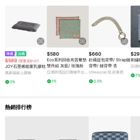
品賣場中有標示「商店」及顯示商店名稱者(指定活動店家除外)
3. 訂單回饋金額將扣除運費/購物金/超贈點/福利金/紅利折抵/折
價券等虛擬貨幣折抵 4. 大宗採購或批發轉賣不具回饋資格： 如
有相關事證認定您為大宗採購、批發轉賣而非最終消費使用者，
相關認定以Yahoo購物中心之認定為準
$580
$660
$29
Eco系列回收布質餐墊
針織提包背帶/ Strap鏈
刺繡杯
$569
(雙重省$147)
雙件組 灰藍/ 玫瑰粉
背帶/ 鏈背帶 杏
JOY石墨烯能量乳膠枕
亞洲
Pinko
亞洲跨境設計購物平台
citiesocial 找 好東西
萬家福線上購物
1
Pinkoi
1%
0.5%
3%
熱銷排行榜