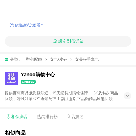
價格趨勢怎麼看？
設定到價通知
分類：
鞋包配飾
女包/皮夾
女長夾手拿包
Yahoo購物中心
提供百萬商品讓您超好逛，15天鑑賞期購物保障！ 3C及特殊商品
回饋，請以訂單成立通知為準 1. 請注意以下品類商品均無回饋：
-Apple相關商品/手機/票券/儲值金/虛擬點數 -黃金 (金幣 / 金條
/ 金元寶 /立體黃金 / 黃金擺飾 /黃金條塊) [2023/2/10起適用] -
電玩/遊戲/相機/單眼/鏡頭/拍立得 [2024/6/1起適用] -內接硬
相似商品
熱銷排行榜
商品描述
碟、外接硬碟、主機板/顯示卡[2026/5/18起適用] 2. 以下訂單將
不符合導購資格，亦不得使用點數紅包： - 點擊Yahoo奇摩APP
相似商品
的購回饋活動享Yahoo超贈點回饋者 - 購物中心商店之商品：商