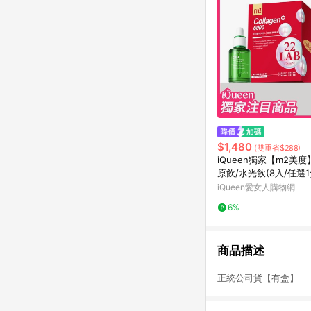
$1,480
(雙重省$288)
iQueen獨家【m2美
原飲/水光飲(8入/任選1盒
May】美博士積雪草保
iQueen愛女人購物網
華(30ml)x1
6%
商品描述
正統公司貨【有盒】