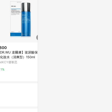
800
降價
降價
DR.WU 達爾膚】玻尿酸保濕精
$3,880
$829
(降$2,060)
(降$161
化妝水（清爽型）150ml
新品上市【Dr. May】美博士外泌
Medicube
NIKCY優黎思
C微晶美白精華(30ml)/紅膠原色
0ppm30ml
修煥膚新生精華(30ml)/PDRN積
iQueen愛女人購物網
康是美網購eSh
1%
雪草保濕修護精華(30ml)_任選3
6%
5%