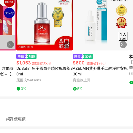
$
【
$1,053
$600
(雙重省$558)
(雙重省$280)
華
度】超能膠
Dr.Satin 魚子雪白奇蹟玫瑰菁萃3
AZELAIN艾姿琳壬二酸淨痘安瓶
)+【Dr.
0ml
30ml
U
濕修護精
屈臣氏Watsons
寶雅線上買
3%
5%
 網路優惠價