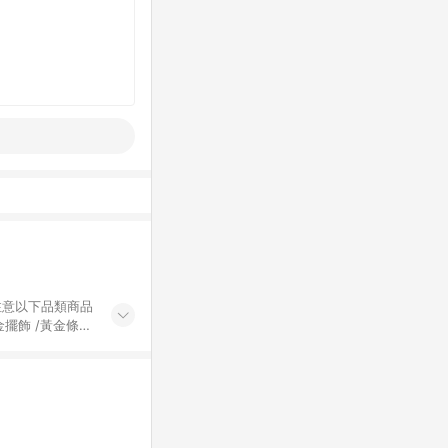
黃金擺飾 /黃金條
的購回饋活動享
除外) 3. 訂
轉賣不具回饋資
認定為準