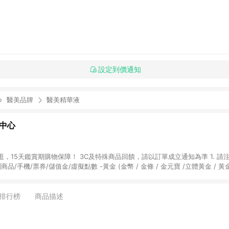
設定到價通知
醫美品牌
醫美精華液
物中心
天鑑賞期購物保障！ 3C及特殊商品回饋，請以訂單成立通知為準 1. 請注意以下品類商品
關商品/手機/票券/儲值金/虛擬點數 -黃金 (金幣 / 金條 / 金元寶 /立體黃金 / 
] 2. 以下訂單將不符合導購資格，亦不得使用點數紅包： - 點擊Yahoo奇摩APP
 - 購物中心商店之商品：商品賣場中有標示「商店」及顯示商店名稱者(指定活動店家
排行榜
商品描述
購物金/超贈點/福利金/紅利折抵/折價券等虛擬貨幣折抵 4. 大宗採購或批發
定您為大宗採購、批發轉賣而非最終消費使用者，相關認定以Yahoo購物中心之