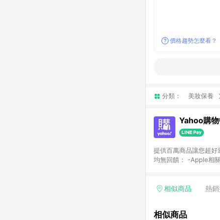
價格趨勢怎麼看？
分類：
美妝保養
Yahoo購
提供百萬商品讓您超好逛，15
均無回饋： -Apple相
塊) [2023/2/10起適用] -電玩/遊戲/相機/單眼/鏡頭/拍立得 [2024/6/1起適用] -內接硬碟、外接硬碟、主機板/顯示卡
[2026/5/18起適用
Yahoo超贈點回饋者
相似商品
熱銷
單回饋金額將扣除運費/
格： 如有相關事證認
相似商品