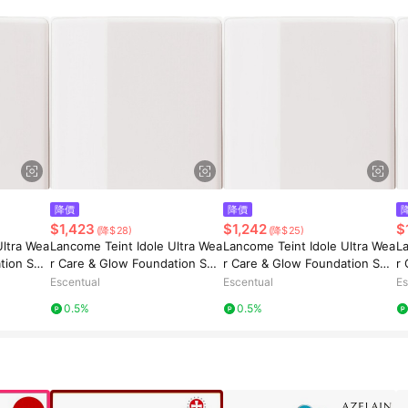
降價
降價
$1,423
$1,242
$
(降$28)
(降$25)
Ultra Wea
Lancome Teint Idole Ultra Wea
Lancome Teint Idole Ultra Wea
L
tion SPF
r Care & Glow Foundation SPF
r Care & Glow Foundation SPF
r
25 30ml 305N
25 30ml 450W
2
Escentual
Escentual
Es
0.5%
0.5%