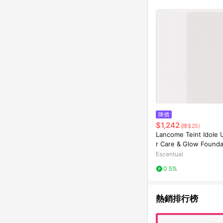
降價
$1,242
(降$25)
Lancome Teint Idole 
r Care & Glow Founda
25 30ml 510N
Escentual
0.5%
熱銷排行榜