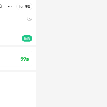
筆記
搶購
59
點