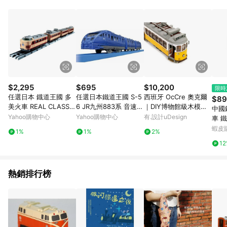
品賣場中有標示「商店」及顯示商店名稱者(指定活動店家除外)
3. 訂單回饋金額將扣除運費/購物金/超贈點/福利金/紅利折抵/折
價券等虛擬貨幣折抵 4. 大宗採購或批發轉賣不具回饋資格： 如
有相關事證認定您為大宗採購、批發轉賣而非最終消費使用者，
相關認定以Yahoo購物中心之認定為準
$2,295
$695
$10,200
限時
任選日本 鐡道王國 多
任選日本鐵道王國 S-5
西班牙 OcCre 奧克爾
$89
美火車 REAL CLASS 4
6 JR九州883系 音速_T
｜DIY博物館級木模型
中國
85系特急電車(雷鳥) T
P17493 PLARAIL 公司
船 - 里斯本有軌電車與
Yahoo購物中心
Yahoo購物中心
有.設計uDesign
車 
P90777 PLARAIL
貨
專屬顏料組【難易度:
迴力
蝦皮
1%
1%
2%
中】
力盒裝
1
鐵道
熱銷排行榜