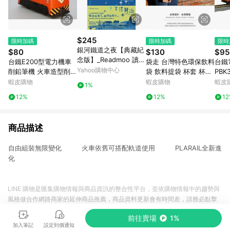
$245
限時加碼
限時加碼
限時
銀河鐵道之夜【典藏紀
$80
$130
$95
念版】_Readmoo 讀墨
台鐵E200型電力機車
袋走 台灣特色環保飲料
台鐵
電子書
Yahoo購物中心
削鉛筆機 火車造型削鉛
袋 飲料提袋 杯套 杯袋
PBK
筆機 鐵支路模型 TR台
台鐵 台灣火車圖鑑 國
鐵道模
蝦皮購物
蝦皮購物
蝦皮
1%
灣鐵道
外送禮 猴子設計 TR台
鐵軌
12%
12%
1
灣鐵道
13
商品描述
自由組裝無限變化 火車依舊可搭配軌道使用 PLARAIL全新進
化
LINE 購物是匯集購物情報與商品資訊的整合性平台，並依購物情報中的趨勢與
風格做合作網路商家的延伸商品推薦，商品資料更新會有時間差，請務必點擊
商品至各合作網路商家，確認現售價與購物條件，一切資訊以合作廠商網頁為
前往賣場
1%
準。
加入筆記
設定到價通知