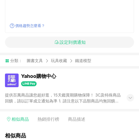
價格趨勢怎麼看？
設定到價通知
分類：
圖書文具
玩具收藏
鐵道模型
Yahoo購物中心
提供百萬商品讓您超好逛，15天鑑賞期購物保障！ 3C及特殊商品
回饋，請以訂單成立通知為準 1. 請注意以下品類商品均無回饋：
-Apple相關商品/手機/票券/儲值金/虛擬點數 -黃金 (金幣 / 金條
/ 金元寶 /立體黃金 / 黃金擺飾 /黃金條塊) [2023/2/10起適用] -
電玩/遊戲/相機/單眼/鏡頭/拍立得 [2024/6/1起適用] -內接硬
相似商品
熱銷排行榜
商品描述
碟、外接硬碟、主機板/顯示卡[2026/5/18起適用] 2. 以下訂單將
不符合導購資格，亦不得使用點數紅包： - 點擊Yahoo奇摩APP
相似商品
的購回饋活動享Yahoo超贈點回饋者 - 購物中心商店之商品：商