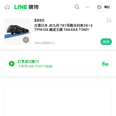
筆記
$895
任選日本 JR九州 787系觀光列車36+3
TP16126 鐵道王國 TAKARA TOMY
搶購
Yahoo購物中心
訂單成立賺1%
8
點
下單享LINE POINTS點數