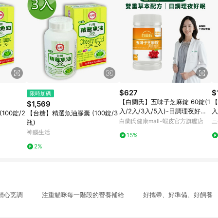
$627
$
限時加碼
【白蘭氏】五味子芝麻錠 60錠(1
【
$1,569
入/2入/3入/5入)-日調理夜好眠
入
100錠/2
【台糖】精選魚油膠囊 (100錠/3
植物性配方 夜唱熬夜必備 調節生
眠
白蘭氏健康mall-蝦皮官方旗艦店
三
瓶)
理機能 官方直營
神腦生活
15%
2%
魚精心烹調 注重貓咪每一階段的營養補給 好攜帶、好準備、好飼