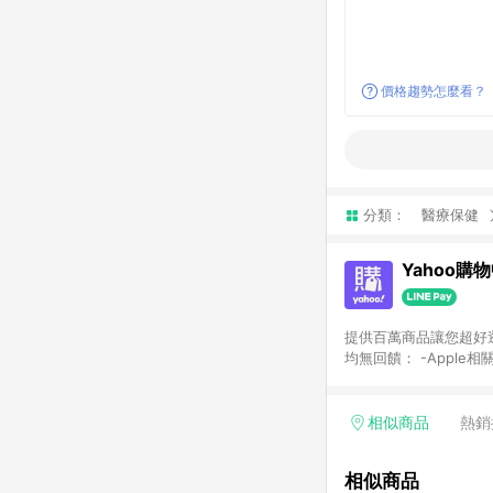
價格趨勢怎麼看？
分類：
醫療保健
Yahoo購
提供百萬商品讓您超好逛，15
均無回饋： -Apple相
塊) [2023/2/10起適用] -電玩/遊戲/相機/單眼/鏡頭/拍立得 [2024/6/1起適用] -內接硬碟、外接硬碟、主機板/顯示卡
[2026/5/18起適用
Yahoo超贈點回饋者
相似商品
熱銷
單回饋金額將扣除運費/
格： 如有相關事證認
相似商品