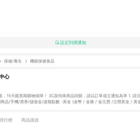
設定到價通知
保健/養生
機能保健食品
物中心
天鑑賞期購物保障！ 3C及特殊商品回饋，請以訂單成立通知為準 1. 請注意以下品類商品
關商品/手機/票券/儲值金/虛擬點數 -黃金 (金幣 / 金條 / 金元寶 /立體黃金 / 
] 2. 以下訂單將不符合導購資格，亦不得使用點數紅包： - 點擊Yahoo奇摩APP
 - 購物中心商店之商品：商品賣場中有標示「商店」及顯示商店名稱者(指定活動店家
排行榜
商品描述
購物金/超贈點/福利金/紅利折抵/折價券等虛擬貨幣折抵 4. 大宗採購或批發
定您為大宗採購、批發轉賣而非最終消費使用者，相關認定以Yahoo購物中心之