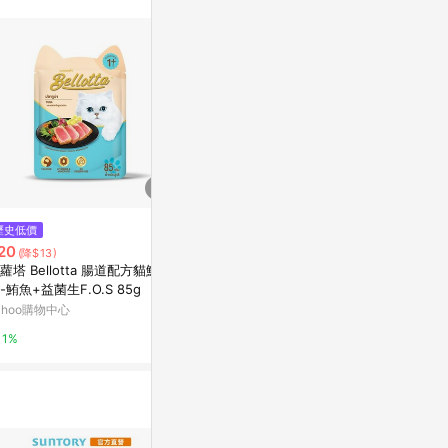
$999
歷史低價
歷史低價
VINCE CAMUTO 文斯．卡穆托
20
$39
(降$13)
(降$30)
橙花香氛蠟燭397g
蘿塔 Bellotta 腸道配方貓鮮
CIAO 旨定
Yahoo購物中心
-鮪魚+益菌生F.O.S 85g
魚(85g)
ahoo購物中心
Yahoo購物中
1%
1%
1%