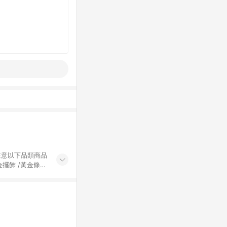
黃金擺飾 /黃金條
的購回饋活動享
除外) 3. 訂
轉賣不具回饋資
認定為準