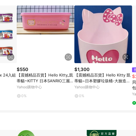
$550
$1,300
x 24入組
【震撼精品百貨】Hello Kitty_凱
【震撼精品百貨】Hello Kitty 凱
$
蒂貓~KITTY 日本SANRIO三麗鷗
蒂貓~日本塑膠垃圾桶-大臉造型
貝
KITTY單層保鮮盒-日本製*3527
#61846
Yahoo購物中心
Yahoo購物中心
包
2
Y
0%
0%