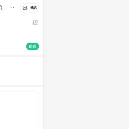
筆記
搶購