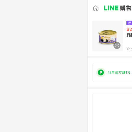
歷
$
貝
Ya
訂單成立賺1%