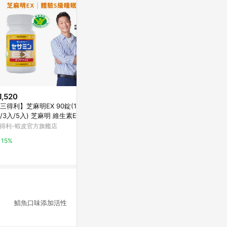
1,520
限時加碼
歷史低價
三得利】芝麻明EX 90錠(1入/2
$1,100
$299
(降$100
/3入/5入) 芝麻明 維生素E 睡
[幸一生醫]小兒利撒爾 機能活菌1
SesaONE 
新日常 國家護肝核可 官方直營
得利-蝦皮官方旗艦店
2(30入)-買就送Risal 小兒利撒爾
麻粉 (380g
長頸鹿酒精瓶
萬家福線上購物
Yahoo購物中
15%
3%
0%
養 鯖魚口味添加活性