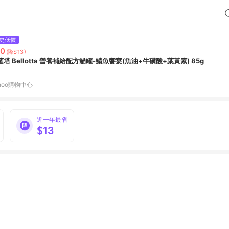
史低價
20
(降$13)
蘿塔 Bellotta 營養補給配方貓罐-鯖魚饗宴(魚油+牛磺酸+葉黃素) 85g
hoo購物中心
近一年最省
$13