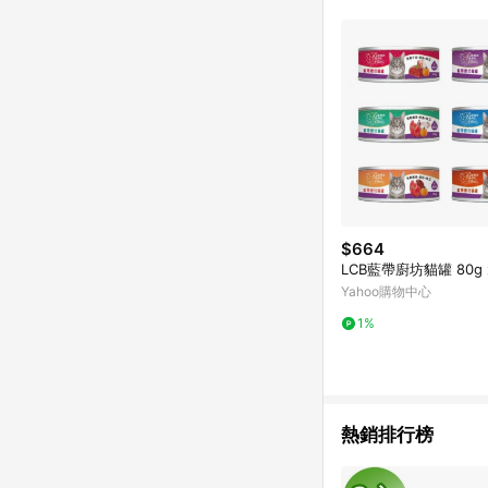
$664
LCB藍帶廚坊貓罐 80g 
Yahoo購物中心
1%
熱銷排行榜