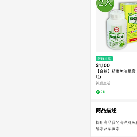
限時加碼
$1,100
【台糖】精選魚油膠囊 (
瓶)
神腦生活
2%
商品描述
採用高品質的海洋鮮
酵素及葉黃素