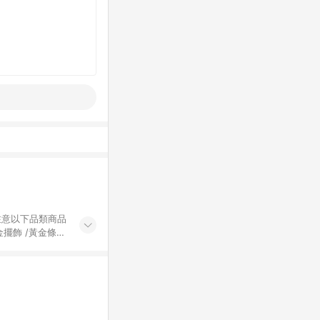
黃金擺飾 /黃金條
的購回饋活動享
除外) 3. 訂
轉賣不具回饋資
認定為準