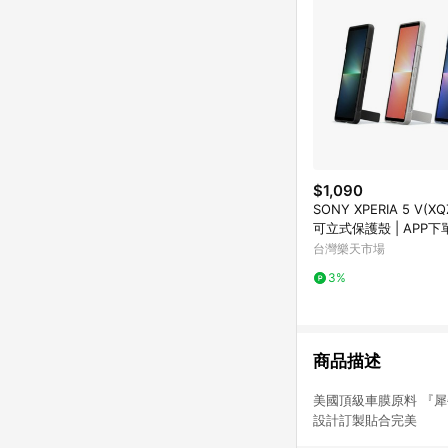
$1,090
SONY XPERIA 5 V(XQ
可立式保護殼 | APP下
饋
台灣樂天市場
3%
商品描述
美國頂級車膜原料 
設計訂製貼合完美 