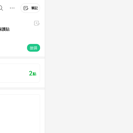
筆記
機保護貼
搶購
2
點