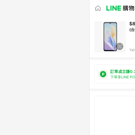
$
(
Ya
訂單成立賺0.
下單享LINE P