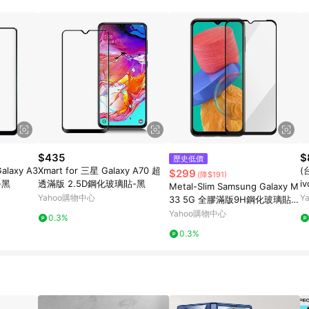
$435
$
歷史低價
alaxy A3
Xmart for 三星 Galaxy A70 超
(
$299
(降$191)
-黑
透滿版 2.5D鋼化玻璃貼-黑
i
Metal-Slim Samsung Galaxy M
機
Yahoo購物中心
Y
33 5G 全膠滿版9H鋼化玻璃貼-
晶鑽黑
Yahoo購物中心
0.3%
0.3%