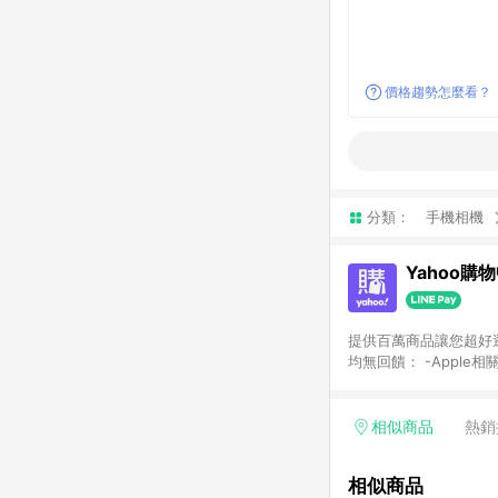
價格趨勢怎麼看？
分類：
手機相機
Yahoo購
提供百萬商品讓您超好逛，15
均無回饋： -Apple相
塊) [2023/2/10起適用] -電玩/遊戲/相機/單眼/鏡頭/拍立得 [2024/6/1起適用] -內接硬碟、外接硬碟、主機板/顯示卡
[2026/5/18起適用
Yahoo超贈點回饋者
相似商品
熱銷
單回饋金額將扣除運費/
格： 如有相關事證認
相似商品