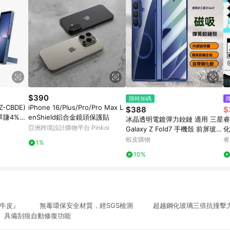
$390
限時加碼
Z-CBDE)
iPhone 16/Plus/Pro/Pro Max L
$388
$
單賺4%回
enShield鋁合金鏡頭保護貼
冰晶透明電鍍彈力鉸鏈 適用 三星
睿
亞洲跨境設計購物平台 Pinkoi
Galaxy Z Fold7 手機殼 前屏玻璃
化
貼一體 fold7 全包裹透明殼
6e
蝦皮購物
睿
1%
疏
10%
『犀牛皮』 無毒環保安全材質，經SGS檢測 超越鋼化玻璃三倍抗撞
具備刮痕自動修復功能