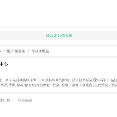
設定到價通知
平板/平板週邊
平板保護貼
物中心
天鑑賞期購物保障！ 3C及特殊商品回饋，請以訂單成立通知為準 1. 請注意以下品類商品
關商品/手機/票券/儲值金/虛擬點數 -黃金 (金幣 / 金條 / 金元寶 /立體黃金 / 
] 2. 以下訂單將不符合導購資格，亦不得使用點數紅包： - 點擊Yahoo奇摩APP
 - 購物中心商店之商品：商品賣場中有標示「商店」及顯示商店名稱者(指定活動店家
排行榜
商品描述
購物金/超贈點/福利金/紅利折抵/折價券等虛擬貨幣折抵 4. 大宗採購或批發
定您為大宗採購、批發轉賣而非最終消費使用者，相關認定以Yahoo購物中心之