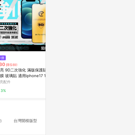
$359
降價
降價
GOR保護貼 iPad 11 A16 11吋 20
30
$38
(降$89)
(降$11)
25 9H平板鋼化玻璃保貼 全透明
亮 9D二次強化 滿版保護貼 鋼
【蝦皮直營】iP
2片裝 公司貨 廠商直送
蝦皮直營_3C家電館
膜 玻璃貼 適用iphone17 16 1
版保護貼 無塵倉 1
 15 14 13 12 11 pro Max XS
17 i16 i17 Pr
亮配件
蝦皮直營_最快
1%
水疏油 9H防爆 高透光
3%
0%
擊力 台灣開模版型