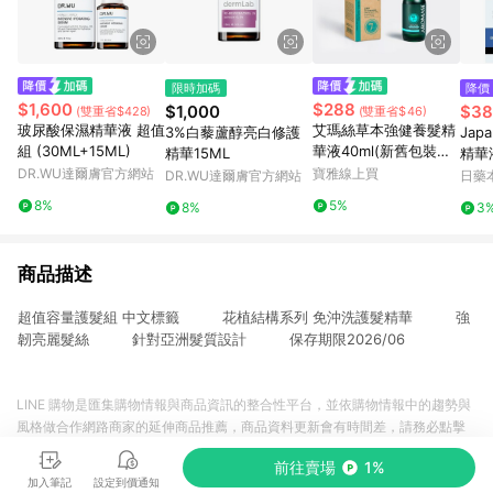
限時加碼
降價
$1,600
$288
$1,000
$38
(雙重省$428)
(雙重省$46)
玻尿酸保濕精華液 超值
艾瑪絲草本強健養髮精
3%白藜蘆醇亮白修護
Jap
組 (30ML+15ML)
華液40ml(新舊包裝隨
精華15ML
精華液
機出貨)
DR.WU達爾膚官方網站
寶雅線上買
DR.WU達爾膚官方網站
日藥
8%
5%
8%
3
商品描述
超值容量護髮組 中文標籤 花植結構系列 免沖洗護髮精華 強
韌亮麗髮絲 針對亞洲髮質設計 保存期限2026/06
LINE 購物是匯集購物情報與商品資訊的整合性平台，並依購物情報中的趨勢與
風格做合作網路商家的延伸商品推薦，商品資料更新會有時間差，請務必點擊
商品至各合作網路商家，確認現售價與購物條件，一切資訊以合作廠商網頁為
前往賣場
1%
準。
加入筆記
設定到價通知