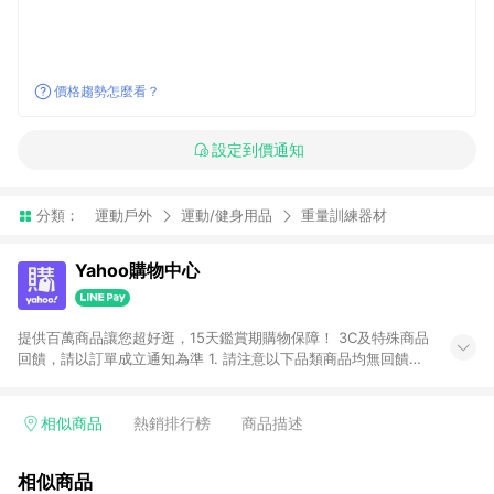
價格趨勢怎麼看？
設定到價通知
分類：
運動戶外
運動/健身用品
重量訓練器材
Yahoo購物中心
提供百萬商品讓您超好逛，15天鑑賞期購物保障！ 3C及特殊商品
回饋，請以訂單成立通知為準 1. 請注意以下品類商品均無回饋：
-Apple相關商品/手機/票券/儲值金/虛擬點數 -黃金 (金幣 / 金條
/ 金元寶 /立體黃金 / 黃金擺飾 /黃金條塊) [2023/2/10起適用] -
電玩/遊戲/相機/單眼/鏡頭/拍立得 [2024/6/1起適用] -內接硬
相似商品
熱銷排行榜
商品描述
碟、外接硬碟、主機板/顯示卡[2026/5/18起適用] 2. 以下訂單將
不符合導購資格，亦不得使用點數紅包： - 點擊Yahoo奇摩APP
相似商品
的購回饋活動享Yahoo超贈點回饋者 - 購物中心商店之商品：商