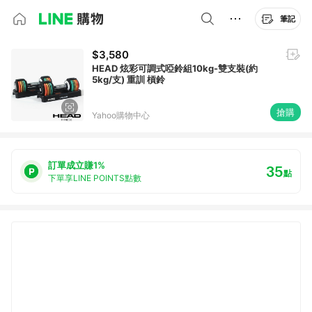
筆記
$3,580
HEAD 炫彩可調式啞鈴組10kg-雙支裝(約
5kg/支) 重訓 槓鈴
搶購
Yahoo購物中心
訂單成立賺1%
35
點
下單享LINE POINTS點數