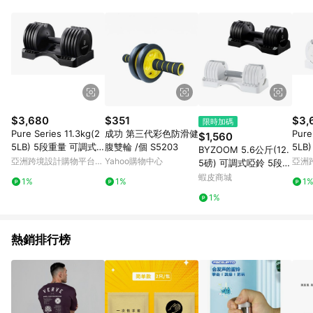
品賣場中有標示「商店」及顯示商店名稱者(指定活動店家除外)
3. 訂單回饋金額將扣除運費/購物金/超贈點/福利金/紅利折抵/折
價券等虛擬貨幣折抵 4. 大宗採購或批發轉賣不具回饋資格： 如
有相關事證認定您為大宗採購、批發轉賣而非最終消費使用者，
相關認定以Yahoo購物中心之認定為準
$3,680
$351
$3,
限時加碼
Pure Series 11.3kg(2
成功 第三代彩色防滑健
Pure
$1,560
5LB) 5段重量 可調式
腹雙輪 /個 S5203
5LB
BYZOOM 5.6公斤(12.
啞鈴(黑) 單支
啞鈴(
亞洲跨境設計購物平台
Yahoo購物中心
亞洲
5磅) 可調式啞鈴 5段重
Pinkoi
Pinko
量速調 宅配免運
蝦皮商城
1%
1%
1
1%
熱銷排行榜