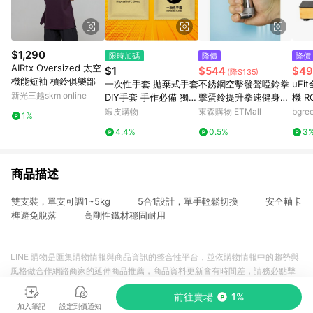
$1,290
限時加碼
降價
降價
AIRtx Oversized 太空
$1
$544
$49
(降$135)
機能短袖 槓鈴俱樂部
一次性手套 拋棄式手套
不銹鋼空擊發聲啞鈴拳
uF
新光三越skm online
DIY手套 手作必備 獨立
擊蛋鈴提升拳速健身運
機 R
包裝 使用方便 FP0003
動負重耐力訓練便攜
蝦皮購物
東森購物 ETMall
bgr
1%
4.4%
0.5%
3
商品描述
雙支裝，單支可調1~5kg 5合1設計，單手輕鬆切換 安全軸卡
榫避免脫落 高剛性鐵材穩固耐用
LINE 購物是匯集購物情報與商品資訊的整合性平台，並依購物情報中的趨勢與
風格做合作網路商家的延伸商品推薦，商品資料更新會有時間差，請務必點擊
商品至各合作網路商家，確認現售價與購物條件，一切資訊以合作廠商網頁為
前往賣場
1%
準。
加入筆記
設定到價通知