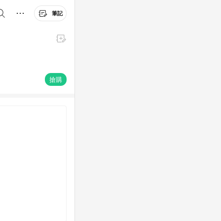
筆記
搶購