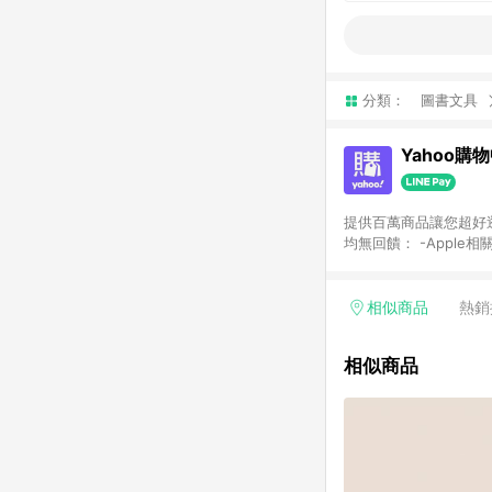
分類：
圖書文具
Yahoo購
提供百萬商品讓您超好逛，15
均無回饋： -Apple相
塊) [2023/2/10起適用] -電玩/遊戲/相機/單眼/鏡頭/拍立得 [2024/6/1起適用] -內接硬碟、外接硬碟、主機板/顯示卡
[2026/5/18起適用
Yahoo超贈點回饋者
相似商品
熱銷
單回饋金額將扣除運費/
格： 如有相關事證認
相似商品