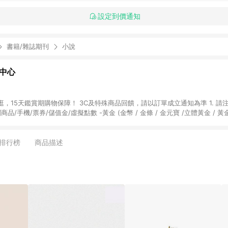
設定到價通知
書籍/雜誌期刊
小說
物中心
天鑑賞期購物保障！ 3C及特殊商品回饋，請以訂單成立通知為準 1. 請注意以下品類商品
關商品/手機/票券/儲值金/虛擬點數 -黃金 (金幣 / 金條 / 金元寶 /立體黃金 / 
] 2. 以下訂單將不符合導購資格，亦不得使用點數紅包： - 點擊Yahoo奇摩APP
 - 購物中心商店之商品：商品賣場中有標示「商店」及顯示商店名稱者(指定活動店家
排行榜
商品描述
購物金/超贈點/福利金/紅利折抵/折價券等虛擬貨幣折抵 4. 大宗採購或批發
定您為大宗採購、批發轉賣而非最終消費使用者，相關認定以Yahoo購物中心之