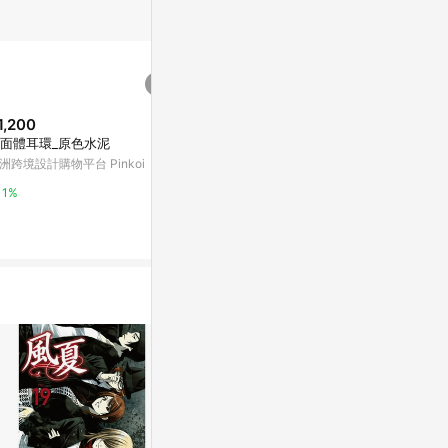
1,200
$246
$8,490
面體耳環_原色水泥
房思琪的初戀樂園[二手書_良好]
Galaxy Tab 
洲跨境設計購物平台 Pinkoi
Yahoo購物中心
SAMSUNG 
1%
0%
0%