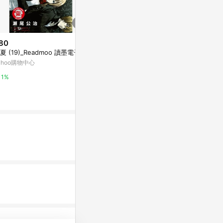
80
$145
降價
夏 (19)_Readmoo 讀墨電子書
走訪諸葛亮[二
$418
(降$112)
ahoo購物中心
Yahoo購物中
偽善賊：北一喜多捕物帖三
康是美網購eShop
1%
0%
0%