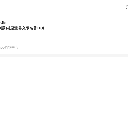
405
與罰(桂冠世界文學名著110)
hoo購物中心