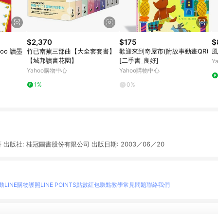
$2,370
$175
$
moo 讀墨
竹已南蕪三部曲【大全套套書】
歡迎來到奇屋市(附故事動畫QR)
風
【城邦讀書花園】
[二手書_良好]
Y
Yahoo購物中心
Yahoo購物中心
1%
0%
 出版社: 桂冠圖書股份有限公司 出版日期: 2003／06／20
動
LINE購物護照
LINE POINTS點數紅包
賺點教學
常見問題
聯絡我們