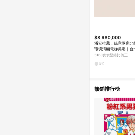
$8,980,000
潘安推薦．綠意兩房北
環境清幽電梯美宅｜台
區溫泉路
5168實價登錄比價王
0%
熱銷排行榜