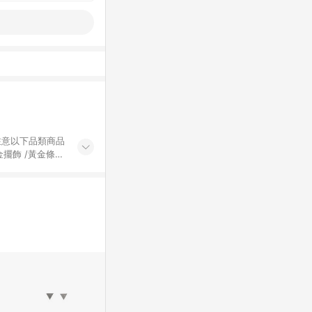
黃金擺飾 /黃金條
的購回饋活動享
除外) 3. 訂
轉賣不具回饋資
認定為準