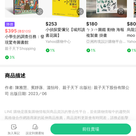
$253
$180
$80
降價
小偵探愛彌兒【城邦讀
ㄅㄆㄇ圖鑑 動物 海報
烏龍派
$395
(降$105)
書花園】
複製畫 掛畫
mo
小學生的調查任務：發
Yahoo購物中心
亞洲跨境設計購物平台
Yah
現驚奇圖書館
Pinkoi
親子天下Shopping
1%
1%
1
3%
商品描述
作者: 陳雅慧、賓靜蓀、溫怡玲、親子天下 出版社: 親子天下股份有限公
司 出版日期: 2023／06
LINE 購物是匯集購物情報與商品資訊的整合性平台，並依購物情報中的趨勢與
風格做合作網路商家的延伸商品推薦，商品資料更新會有時間差，請務必點擊
商品至各合作網路商家，確認現售價與購物條件，一切資訊以合作廠商網頁為
前往賣場
準。
加入筆記
設定到價通知