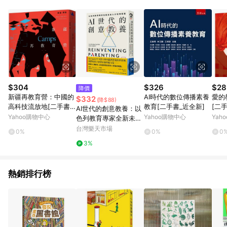
品賣場中有標示「商店」及顯示商店名稱者(指定活動店家除外)
3. 訂單回饋金額將扣除運費/購物金/超贈點/福利金/紅利折抵/折
價券等虛擬貨幣折抵 4. 大宗採購或批發轉賣不具回饋資格： 如
有相關事證認定您為大宗採購、批發轉賣而非最終消費使用者，
相關認定以Yahoo購物中心之認定為準
$304
$326
$28
降價
新疆再教育營：中國的
AI時代的數位傳播素養
愛的
$332
(降$88)
高科技流放地[二手書_
教育[二手書_近全新]
[二
AI世代的創意教養：以
良好]
Yahoo購物中心
Yahoo購物中心
Yah
色列教育專家全新未來
人才培育提案
台灣樂天市場
0%
0%
0
3%
熱銷排行榜