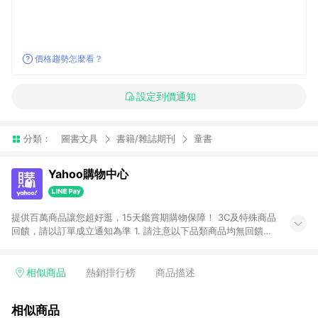
價格趨勢怎麼看？
設定到價通知
分類：
圖書文具
書籍/雜誌期刊
童書
Yahoo購物中心
提供百萬商品讓您超好逛，15天鑑賞期購物保障！ 3C及特殊商品
回饋，請以訂單成立通知為準 1. 請注意以下品類商品均無回饋：
-Apple相關商品/手機/票券/儲值金/虛擬點數 -黃金 (金幣 / 金條
/ 金元寶 /立體黃金 / 黃金擺飾 /黃金條塊) [2023/2/10起適用] -
電玩/遊戲/相機/單眼/鏡頭/拍立得 [2024/6/1起適用] -內接硬
相似商品
熱銷排行榜
商品描述
碟、外接硬碟、主機板/顯示卡[2026/5/18起適用] 2. 以下訂單將
不符合導購資格，亦不得使用點數紅包： - 點擊Yahoo奇摩APP
相似商品
的購回饋活動享Yahoo超贈點回饋者 - 購物中心商店之商品：商