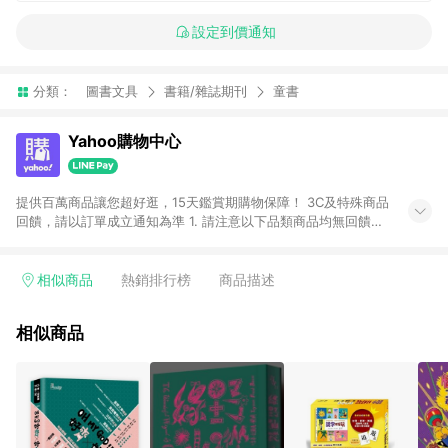
設定到價通知
分類：
圖書文具
書籍/雜誌期刊
童書
Yahoo購物中心
提供百萬商品讓您超好逛，15天鑑賞期購物保障！ 3C及特殊商品
回饋，請以訂單成立通知為準 1. 請注意以下品類商品均無回饋：
-Apple相關商品/手機/票券/儲值金/虛擬點數 -黃金 (金幣 / 金條
/ 金元寶 /立體黃金 / 黃金擺飾 /黃金條塊) [2023/2/10起適用] -
電玩/遊戲/相機/單眼/鏡頭/拍立得 [2024/6/1起適用] -內接硬
相似商品
熱銷排行榜
商品描述
碟、外接硬碟、主機板/顯示卡[2026/5/18起適用] 2. 以下訂單將
不符合導購資格，亦不得使用點數紅包： - 點擊Yahoo奇摩APP
相似商品
的購回饋活動享Yahoo超贈點回饋者 - 購物中心商店之商品：商
品賣場中有標示「商店」及顯示商店名稱者(指定活動店家除外)
3. 訂單回饋金額將扣除運費/購物金/超贈點/福利金/紅利折抵/折
價券等虛擬貨幣折抵 4. 大宗採購或批發轉賣不具回饋資格： 如
有相關事證認定您為大宗採購、批發轉賣而非最終消費使用者，
相關認定以Yahoo購物中心之認定為準