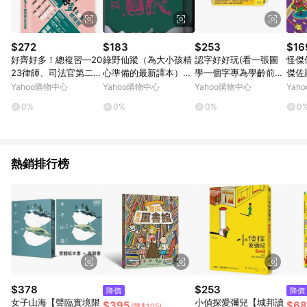
$272
$183
$253
$16
好齊好多！總複習—20
綠野仙蹤（為大小孩精
認字好好玩(看一張圖
怪傑
23律師、司法官第二試
心準備的最新譯本）
學一個字專為學齡前兒
傑佐
[二手書_良好]
[二手書_良好]
童設計右腦識字越學越
[二
Yahoo購物中心
Yahoo購物中心
Yahoo購物中心
Yah
聰明台灣.香港.美國
0%
0%
0%
0
熱銷排行榜
$378
$253
降價
降價
女子山海【聲臨實境限
小偵探愛彌兒【城邦讀
$395
$68
(降$105)