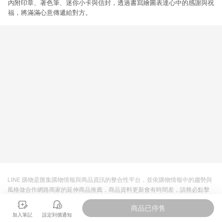
內附印章、著色筆、迷你小卡與信封，透過書寫繪圖表達心中的感謝與祝
3. 訂單回饋金額將扣除運費/購物金/超贈點/福利金/紅利折抵/折
價券等虛擬貨幣折抵 4. 大宗採購或批發轉賣不具回饋資格： 如
福，將滿滿心意傳遞給對方。
有相關事證認定您為大宗採購、批發轉賣而非最終消費使用者，
相關認定以Yahoo購物中心之認定為準
LINE 購物是匯集購物情報與商品資訊的整合性平台，並依購物情報中的趨勢與
風格做合作網路商家的延伸商品推薦，商品資料更新會有時間差，請務必點擊
商品至各合作網路商家，確認現售價與購物條件，一切資訊以合作廠商網頁為
商品已停售
準。
加入筆記
設定到價通知