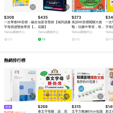
$308
$435
$273
$34
一次學會KK音標：融合
短影音聖經【城邦讀書
美語KK音標闖關大挑
一次
字母拼讀雙效學習【2
花園】
戰：玩樂中學習，母語
字母
版】(加贈寂天雲Mebo
級發音速成 QR Code
版】
Yahoo購物中心
Yahoo購物中心
Yahoo購物中心
Yah
ok互動學習A
隨時隨地開啟美語環境
0%
1%
0%
0
（25K+QR碼線上音
熱銷排行榜
$268
$315
$14
降價
泰文字母聽．說．寫
文字力教練Elton知識
新文
$458
(降$122)