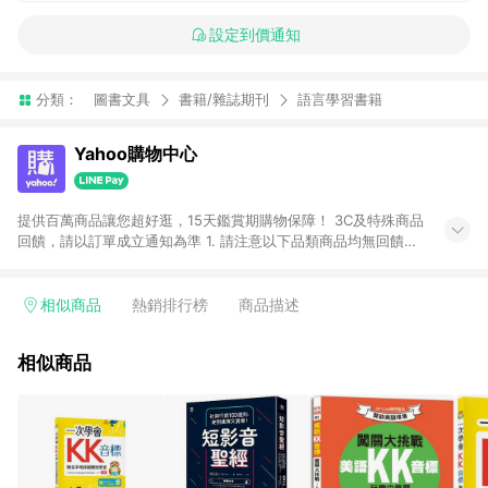
設定到價通知
分類：
圖書文具
書籍/雜誌期刊
語言學習書籍
Yahoo購物中心
提供百萬商品讓您超好逛，15天鑑賞期購物保障！ 3C及特殊商品
回饋，請以訂單成立通知為準 1. 請注意以下品類商品均無回饋：
-Apple相關商品/手機/票券/儲值金/虛擬點數 -黃金 (金幣 / 金條
/ 金元寶 /立體黃金 / 黃金擺飾 /黃金條塊) [2023/2/10起適用] -
電玩/遊戲/相機/單眼/鏡頭/拍立得 [2024/6/1起適用] -內接硬
相似商品
熱銷排行榜
商品描述
碟、外接硬碟、主機板/顯示卡[2026/5/18起適用] 2. 以下訂單將
不符合導購資格，亦不得使用點數紅包： - 點擊Yahoo奇摩APP
相似商品
的購回饋活動享Yahoo超贈點回饋者 - 購物中心商店之商品：商
品賣場中有標示「商店」及顯示商店名稱者(指定活動店家除外)
3. 訂單回饋金額將扣除運費/購物金/超贈點/福利金/紅利折抵/折
價券等虛擬貨幣折抵 4. 大宗採購或批發轉賣不具回饋資格： 如
有相關事證認定您為大宗採購、批發轉賣而非最終消費使用者，
相關認定以Yahoo購物中心之認定為準