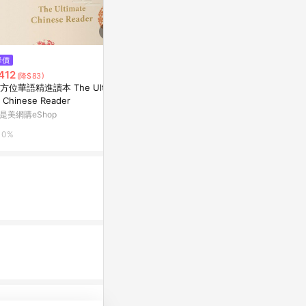
$64
$191
降價
流浪神差（7）[二手書_普通]
閱讀筆記（2
412
(降$83)
普通]
Yahoo購物中心
方位華語精進讀本 The Ultima
Yahoo購物中
e Chinese Reader
0%
是美網購eShop
0%
0%