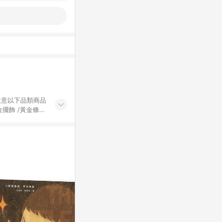
黃金擺飾 /黃金條
的購回饋活動享
除外) 3. 訂
轉賣不具回饋資
認定為準