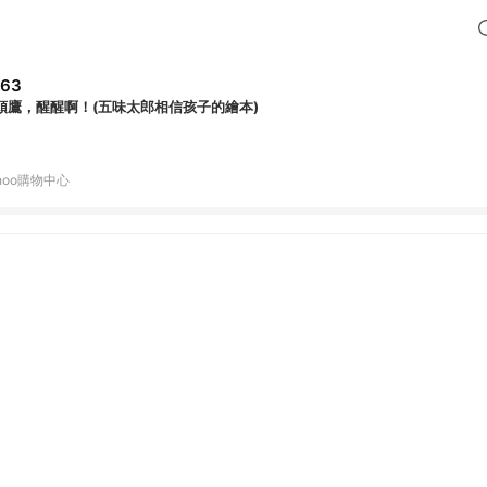
263
頭鷹，醒醒啊！(五味太郎相信孩子的繪本)
hoo購物中心