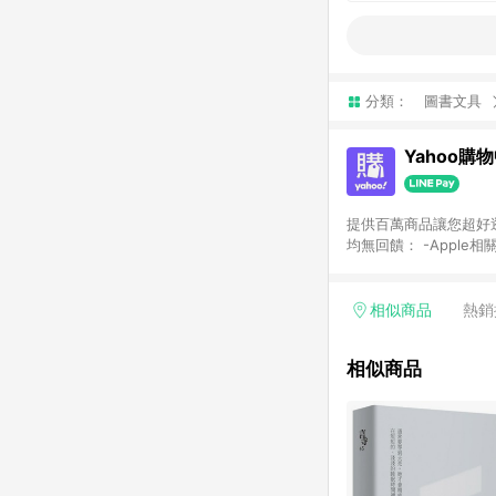
分類：
圖書文具
Yahoo購
提供百萬商品讓您超好逛，15
均無回饋： -Apple相
塊) [2023/2/10起適用] -電玩/遊戲/相機/單眼/鏡頭/拍立得 [2024/6/1起適用] -內接硬碟、外接硬碟、主機板/顯示卡
[2026/5/18起適用
Yahoo超贈點回饋者
相似商品
熱銷
單回饋金額將扣除運費/
格： 如有相關事證認
相似商品