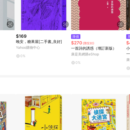
$169
降價
晚安，糖果屋[二手書_良好]
$270
$
(降$30)
Yahoo購物中心
一首詩的誘惑（增訂新版）
小
一
康是美網購eShop
0%
康
0%