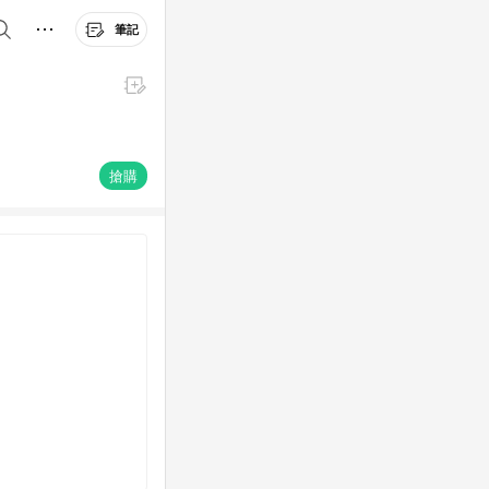
筆記
搶購