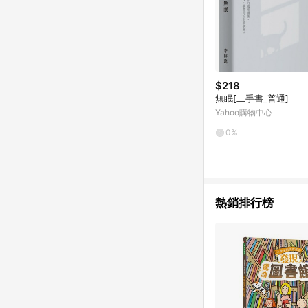
$218
無眠[二手書_普通]
Yahoo購物中心
0%
熱銷排行榜