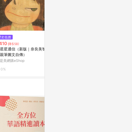
$449
$229
歷史低價
解剖學[二手書_普通]
前往時間的傷口
410
(降$58)
Yahoo購物中心
Yahoo購物中
星星通信（新版｜奈良美智唯
親筆圖文自傳）
0%
0%
是美網購eShop
0%