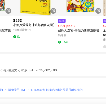
$253
降價
小偵探愛彌兒【城邦讀書花園】
$68
$
(降$31)
Yahoo購物中心
現驚奇圖
偵探大迷宮-專注力訓練遊戲書
全
t
媽咪愛
1%
康
0.5%
 小熊-遠足文化 出版日期: 2025／02／06
動
LINE購物護照
LINE POINTS點數紅包
賺點教學
常見問題
聯絡我們