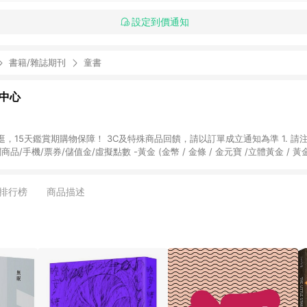
設定到價通知
書籍/雜誌期刊
童書
物中心
天鑑賞期購物保障！ 3C及特殊商品回饋，請以訂單成立通知為準 1. 請注意以下品類商品
關商品/手機/票券/儲值金/虛擬點數 -黃金 (金幣 / 金條 / 金元寶 /立體黃金 / 
] 2. 以下訂單將不符合導購資格，亦不得使用點數紅包： - 點擊Yahoo奇摩APP
 - 購物中心商店之商品：商品賣場中有標示「商店」及顯示商店名稱者(指定活動店家
排行榜
商品描述
購物金/超贈點/福利金/紅利折抵/折價券等虛擬貨幣折抵 4. 大宗採購或批發
定您為大宗採購、批發轉賣而非最終消費使用者，相關認定以Yahoo購物中心之