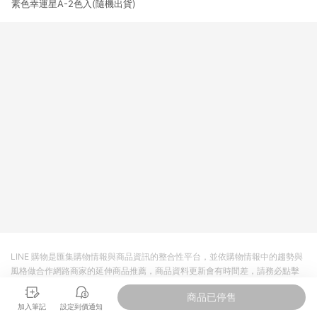
素色幸運星A-2色入(隨機出貨)
3. 訂單回饋金額將扣除運費/購物金/超贈點/福利金/紅利折抵/折
價券等虛擬貨幣折抵 4. 大宗採購或批發轉賣不具回饋資格： 如
有相關事證認定您為大宗採購、批發轉賣而非最終消費使用者，
相關認定以Yahoo購物中心之認定為準
LINE 購物是匯集購物情報與商品資訊的整合性平台，並依購物情報中的趨勢與
風格做合作網路商家的延伸商品推薦，商品資料更新會有時間差，請務必點擊
商品至各合作網路商家，確認現售價與購物條件，一切資訊以合作廠商網頁為
商品已停售
準。
加入筆記
設定到價通知