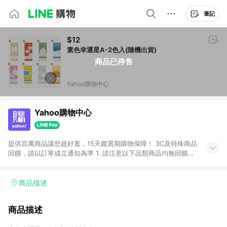
筆記
$12
素色幸運星A-2色入(隨機出貨)
商品已停售
Yahoo購物中心
Yahoo購物中心
提供百萬商品讓您超好逛，15天鑑賞期購物保障！ 3C及特殊商品
回饋，請以訂單成立通知為準 1. 請注意以下品類商品均無回饋：
-Apple相關商品/手機/票券/儲值金/虛擬點數 -黃金 (金幣 / 金條
/ 金元寶 /立體黃金 / 黃金擺飾 /黃金條塊) [2023/2/10起適用] -
電玩/遊戲/相機/單眼/鏡頭/拍立得 [2024/6/1起適用] -內接硬
商品描述
碟、外接硬碟、主機板/顯示卡[2026/5/18起適用] 2. 以下訂單將
不符合導購資格，亦不得使用點數紅包： - 點擊Yahoo奇摩APP
商品描述
的購回饋活動享Yahoo超贈點回饋者 - 購物中心商店之商品：商
品賣場中有標示「商店」及顯示商店名稱者(指定活動店家除外)