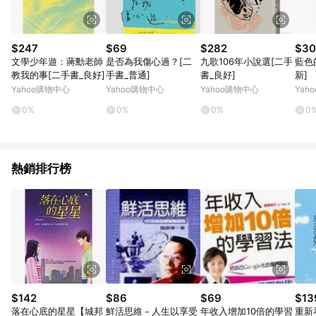
$247
$69
$282
$30
文學少年遊：蔣勳老師
是否為我傷心過？[二
九歌106年小說選[二手
藍色
教我的事[二手書_良好]
手書_普通]
書_良好]
新]
Yahoo購物中心
Yahoo購物中心
Yahoo購物中心
Yah
0%
0%
0%
0
熱銷排行榜
$142
$86
$69
$13
落在心底的星星【城邦
鮮活思維－人生以享受
年收入增加10倍的學習
重新