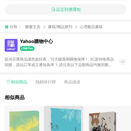
設定到價通知
分類：
圖書文具
書籍/雜誌期刊
心理勵志書籍
Yahoo購物中心
提供百萬商品讓您超好逛，15天鑑賞期購物保障！ 3C及特殊商品
回饋，請以訂單成立通知為準 1. 請注意以下品類商品均無回饋：
-Apple相關商品/手機/票券/儲值金/虛擬點數 -黃金 (金幣 / 金條
/ 金元寶 /立體黃金 / 黃金擺飾 /黃金條塊) [2023/2/10起適用] -
電玩/遊戲/相機/單眼/鏡頭/拍立得 [2024/6/1起適用] -內接硬
相似商品
熱銷排行榜
商品描述
碟、外接硬碟、主機板/顯示卡[2026/5/18起適用] 2. 以下訂單將
不符合導購資格，亦不得使用點數紅包： - 點擊Yahoo奇摩APP
相似商品
的購回饋活動享Yahoo超贈點回饋者 - 購物中心商店之商品：商
品賣場中有標示「商店」及顯示商店名稱者(指定活動店家除外)
3. 訂單回饋金額將扣除運費/購物金/超贈點/福利金/紅利折抵/折
價券等虛擬貨幣折抵 4. 大宗採購或批發轉賣不具回饋資格： 如
有相關事證認定您為大宗採購、批發轉賣而非最終消費使用者，
相關認定以Yahoo購物中心之認定為準