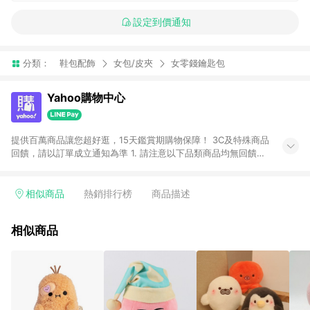
設定到價通知
分類：
鞋包配飾
女包/皮夾
女零錢鑰匙包
Yahoo購物中心
提供百萬商品讓您超好逛，15天鑑賞期購物保障！ 3C及特殊商品
回饋，請以訂單成立通知為準 1. 請注意以下品類商品均無回饋：
-Apple相關商品/手機/票券/儲值金/虛擬點數 -黃金 (金幣 / 金條
/ 金元寶 /立體黃金 / 黃金擺飾 /黃金條塊) [2023/2/10起適用] -
電玩/遊戲/相機/單眼/鏡頭/拍立得 [2024/6/1起適用] -內接硬
相似商品
熱銷排行榜
商品描述
碟、外接硬碟、主機板/顯示卡[2026/5/18起適用] 2. 以下訂單將
不符合導購資格，亦不得使用點數紅包： - 點擊Yahoo奇摩APP
相似商品
的購回饋活動享Yahoo超贈點回饋者 - 購物中心商店之商品：商
品賣場中有標示「商店」及顯示商店名稱者(指定活動店家除外)
3. 訂單回饋金額將扣除運費/購物金/超贈點/福利金/紅利折抵/折
價券等虛擬貨幣折抵 4. 大宗採購或批發轉賣不具回饋資格： 如
有相關事證認定您為大宗採購、批發轉賣而非最終消費使用者，
相關認定以Yahoo購物中心之認定為準