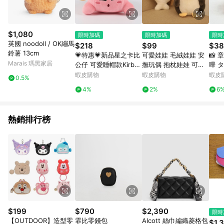
$1,080
限時加碼
限時加碼
限時
英國 noodoll / OK繃馬
$218
$99
$38
鈴薯 13cm
💗特惠💗新品星之卡比
可愛娃娃 毛絨娃娃 安
📸
Marais 瑪黑家居
公仔 可愛睡帽款Kirby
撫玩偶 抱枕娃娃 可愛
嗶 
毛絨玩具 公仔 女生節
小物 桌伴娃娃 包包掛
魚噼
蝦皮購物
蝦皮購物
蝦皮
0.5%
日禮物
件 玩偶 交換禮物 聖誕
絨玩
4%
2%
6
禮物 聖誕節禮物 生日
ZIA
禮物\t
熱銷排行榜
$199
$790
$2,390
限時
【OUTDOOR】造型零
霏比零錢包
Alcott 絲巾編織菱格包
$1,