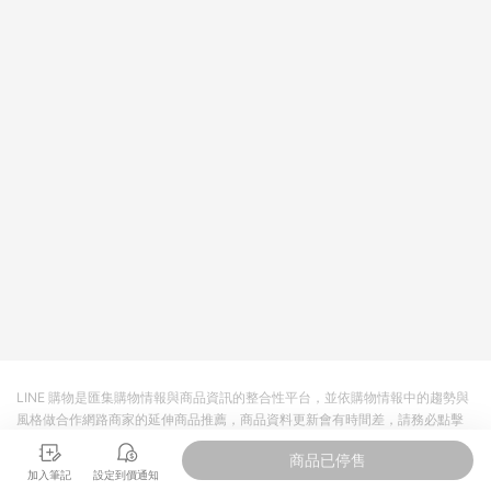
LINE 購物是匯集購物情報與商品資訊的整合性平台，並依購物情報中的趨勢與
風格做合作網路商家的延伸商品推薦，商品資料更新會有時間差，請務必點擊
商品至各合作網路商家，確認現售價與購物條件，一切資訊以合作廠商網頁為
商品已停售
準。
加入筆記
設定到價通知