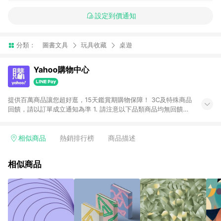
設定到價通知
分類：
圖書文具
玩具收藏
桌遊
Yahoo購物中心
提供百萬商品讓您超好逛，15天鑑賞期購物保障！ 3C及特殊商品
回饋，請以訂單成立通知為準 1. 請注意以下品類商品均無回饋：
-Apple相關商品/手機/票券/儲值金/虛擬點數 -黃金 (金幣 / 金條
/ 金元寶 /立體黃金 / 黃金擺飾 /黃金條塊) [2023/2/10起適用] -
電玩/遊戲/相機/單眼/鏡頭/拍立得 [2024/6/1起適用] -內接硬
相似商品
熱銷排行榜
商品描述
碟、外接硬碟、主機板/顯示卡[2026/5/18起適用] 2. 以下訂單將
不符合導購資格，亦不得使用點數紅包： - 點擊Yahoo奇摩APP
相似商品
的購回饋活動享Yahoo超贈點回饋者 - 購物中心商店之商品：商
品賣場中有標示「商店」及顯示商店名稱者(指定活動店家除外)
3. 訂單回饋金額將扣除運費/購物金/超贈點/福利金/紅利折抵/折
價券等虛擬貨幣折抵 4. 大宗採購或批發轉賣不具回饋資格： 如
有相關事證認定您為大宗採購、批發轉賣而非最終消費使用者，
相關認定以Yahoo購物中心之認定為準