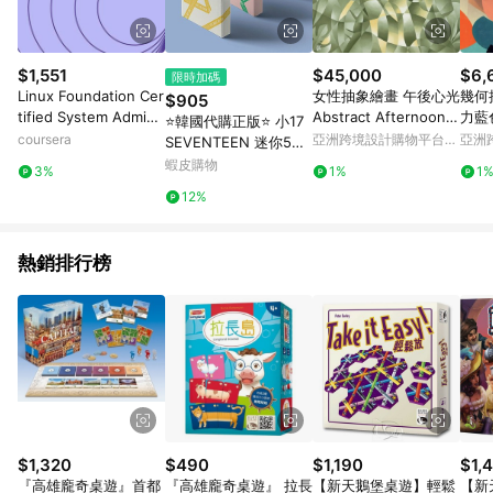
$1,551
$45,000
$6,
限時加碼
Linux Foundation Cer
女性抽象繪畫 午後心光
幾何
$905
tified System Admini
Abstract Afternoon S
力藍
⭐韓國代購正版⭐ 小17
strator (LFCS): Unit 3
erenity
coursera
亞洲跨境設計購物平台
亞洲
SEVENTEEN 迷你5輯
Pinkoi
Pinko
[YOU MAKE MY DA
蝦皮購物
3%
1%
1
Y] 全新未拆
12%
熱銷排行榜
$1,320
$490
$1,190
$1,
『高雄龐奇桌遊』首都
『高雄龐奇桌遊』 拉長
【新天鵝堡桌遊】輕鬆
【新