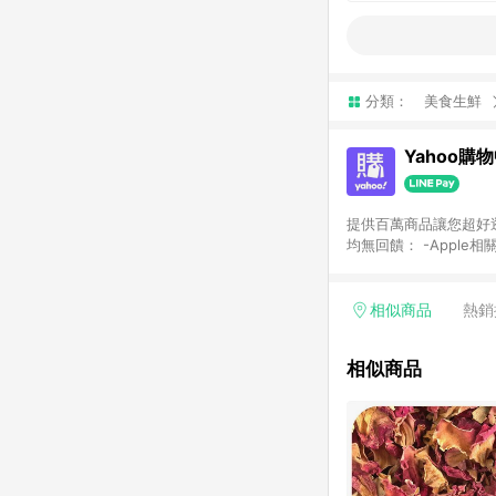
分類：
美食生鮮
Yahoo購
提供百萬商品讓您超好逛，15
均無回饋： -Apple相
塊) [2023/2/10起適用] -電玩/遊戲/相機/單眼/鏡頭/拍立得 [2024/6/1起適用] -內接硬碟、外接硬碟、主機板/顯示卡
[2026/5/18起適用
Yahoo超贈點回饋者
相似商品
熱銷
單回饋金額將扣除運費/
格： 如有相關事證認
相似商品