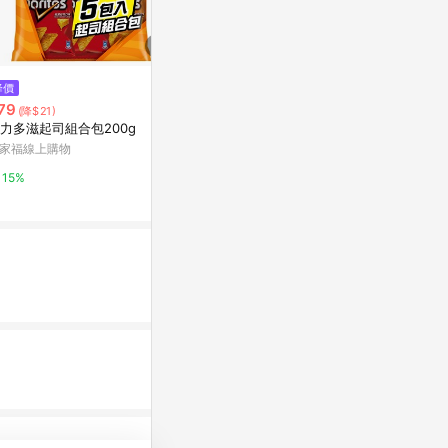
降價
降價
降價
79
$60
$46
(降$21)
(降$5)
(降$29)
力多滋起司組合包200g
【蝦皮直營】華元 波的多洋芋片
【蝦皮直營】
蚵仔煎/蚵仔煎薄片/蚵仔煎辣味/
可頌造型餅乾 
家福線上購物
鹽之花 110.5g 台灣小吃 零食 餅
奶油鹽/巧克力
蝦皮直營_最快當日到
蝦皮直營_最快
15%
乾
4%
4%