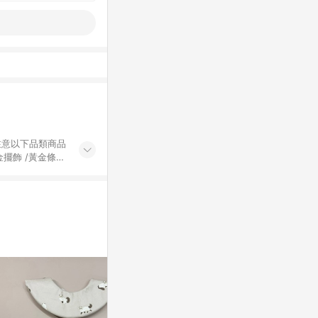
黃金擺飾 /黃金條
的購回饋活動享
除外) 3. 訂
轉賣不具回饋資
認定為準