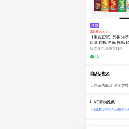
降價
$58
(降$11)
【蝦皮直營】品客 洋芋片
口味 原味/洋蔥/披薩/
餅乾 零食 罐裝洋芋片
蝦皮直營_最快當日到
4%
商品描述
天然蔬果脆片 請開封後
LINE購物推薦
下載LINE購物App
最新活