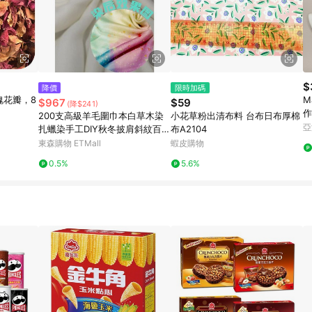
$
降價
限時加碼
紅玫瑰花瓣，8
M
$967
$59
(降$241)
作
200支高級羊毛圍巾本白草木染
小花草粉出清布料 台布日布厚棉
亞
扎蠟染手工DIY秋冬披肩斜紋百搭
布A2104
柔軟
東森購物 ETMall
蝦皮購物
0.5%
5.6%