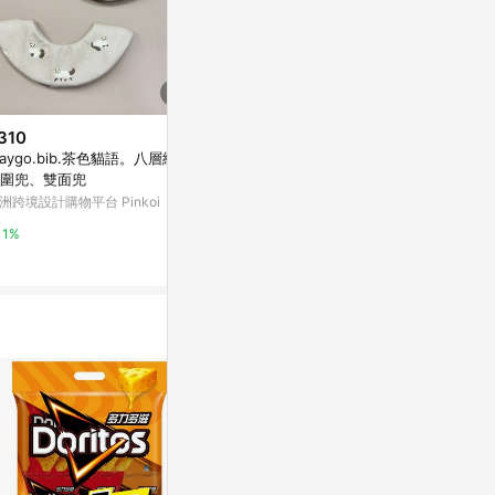
310
$400
$95
aygo.bib.茶色貓語。八層紗手
花時凝光系列 手作戒指 手作鴨嘴
aisu bakery 
圍兜、雙面兜
髮夾 | 植椛。飾 小眾設計品牌
亞洲跨境設計購物
洲跨境設計購物平台 Pinkoi
亞洲跨境設計購物平台 Pinkoi
1%
1%
1%