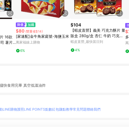
$104
【蝦皮直營】義美 巧克力酥片 量
$80
$
(雙重省$14)
販盒 280g/盒 杏仁 牛奶 巧克力
[家速配]金牛角家庭號-海鹽玉米
 16款
多
黑可可 榛果 零食 餅乾 點心 巧克
蝦皮直營_最快當日到
起司 薯片
萬家福線上購物
萬
力片 零嘴
4%
6%
儘快食用完畢 真空低溫油炸
動
LINE購物護照
LINE POINTS點數紅包
賺點教學
常見問題
聯絡我們