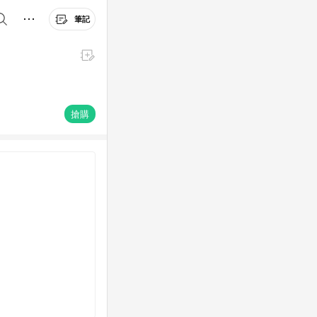
筆記
】
搶購