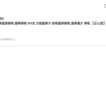
10
果蔬菜餅乾 蘋果餅乾 90克 天然蔬果片 烘焙蔬果餅乾 蔬果脆片 果乾 【正心堂
hoo購物中心