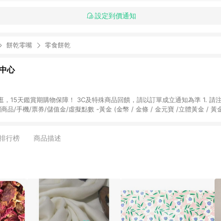
設定到價通知
餅乾零嘴
零食餅乾
物中心
天鑑賞期購物保障！ 3C及特殊商品回饋，請以訂單成立通知為準 1. 請注意以下品類商品
關商品/手機/票券/儲值金/虛擬點數 -黃金 (金幣 / 金條 / 金元寶 /立體黃金 / 
] 2. 以下訂單將不符合導購資格，亦不得使用點數紅包： - 點擊Yahoo奇摩APP
 - 購物中心商店之商品：商品賣場中有標示「商店」及顯示商店名稱者(指定活動店家
排行榜
商品描述
購物金/超贈點/福利金/紅利折抵/折價券等虛擬貨幣折抵 4. 大宗採購或批發
定您為大宗採購、批發轉賣而非最終消費使用者，相關認定以Yahoo購物中心之