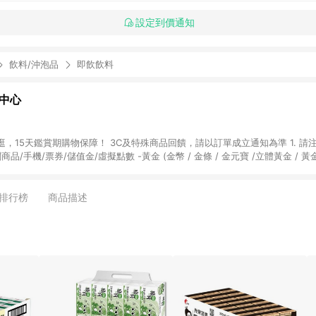
設定到價通知
飲料/沖泡品
即飲飲料
物中心
天鑑賞期購物保障！ 3C及特殊商品回饋，請以訂單成立通知為準 1. 請注意以下品類商品
關商品/手機/票券/儲值金/虛擬點數 -黃金 (金幣 / 金條 / 金元寶 /立體黃金 / 
] 2. 以下訂單將不符合導購資格，亦不得使用點數紅包： - 點擊Yahoo奇摩APP
 - 購物中心商店之商品：商品賣場中有標示「商店」及顯示商店名稱者(指定活動店家
排行榜
商品描述
購物金/超贈點/福利金/紅利折抵/折價券等虛擬貨幣折抵 4. 大宗採購或批發
定您為大宗採購、批發轉賣而非最終消費使用者，相關認定以Yahoo購物中心之