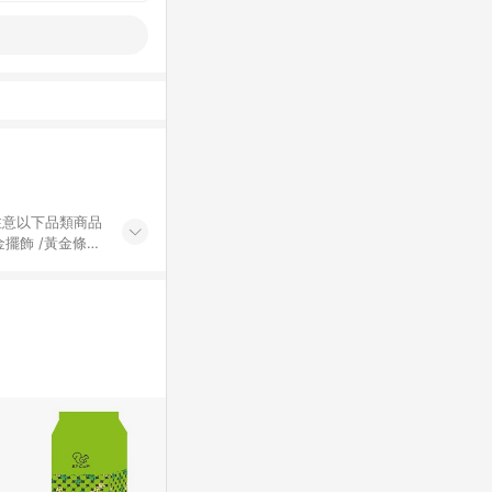
黃金擺飾 /黃金條
的購回饋活動享
除外) 3. 訂
轉賣不具回饋資
認定為準