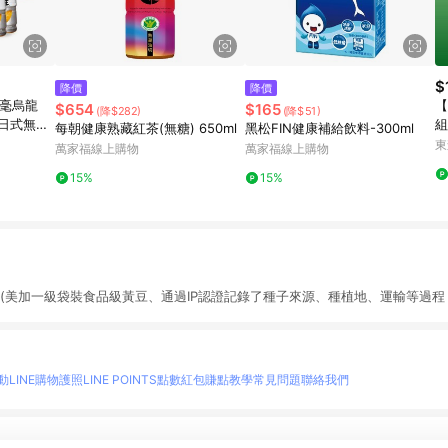
$
降價
降價
白毫烏龍
【
$654
$165
(降$282)
(降$51)
/日式無糖
組
每朝健康熟藏紅茶(無糖) 650ml
黑松FIN健康補給飲料-300ml
lx4入/組
東
萬家福線上購物
萬家福線上購物
15%
15%
豆(美加一級袋裝食品級黃豆、通過IP認證記錄了種子來源、種植地、運輸等過程
動
LINE購物護照
LINE POINTS點數紅包
賺點教學
常見問題
聯絡我們