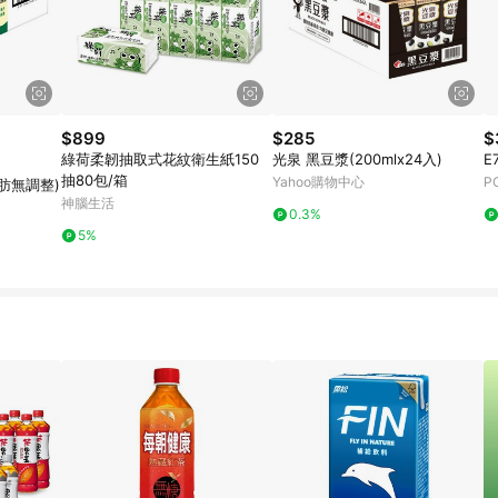
$899
$285
$
綠荷柔韌抽取式花紋衛生紙150
光泉 黑豆漿(200mlx24入)
E
抽80包/箱
Yahoo購物中心
P
肪無調整)
神腦生活
0.3%
5%