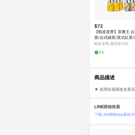
$72
【蝦皮直營】茶裏王 
茶/台式綠茶/英式紅茶
綠茶/青心烏龍茶 600m
蝦皮直營_最快當日到
飲料 綠茶
4%
商品描述
★ 採用非基因改造黃
LINE購物推薦
下載LINE購物App
最新活