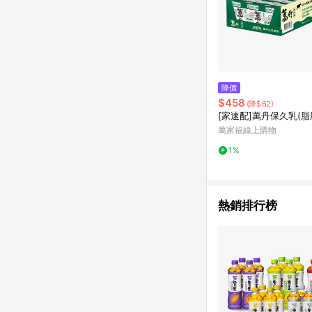
降價
$458
(降$62)
[家速配]萬丹保久乳(脂
萬家福線上購物
1%
熱銷排行榜