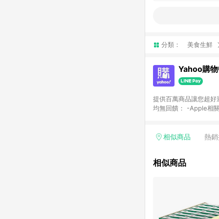
分類：
美食生鮮
Yahoo購
提供百萬商品讓您超好逛，15
均無回饋： -Apple相
塊) [2023/2/10起適用] -電玩/遊戲/相機/單眼/鏡頭/拍立得 [2024/6/1起適用] -內接硬碟、外接硬碟、主機板/顯示卡
[2026/5/18起適用
Yahoo超贈點回饋者
相似商品
熱銷
單回饋金額將扣除運費/
格： 如有相關事證認
相似商品