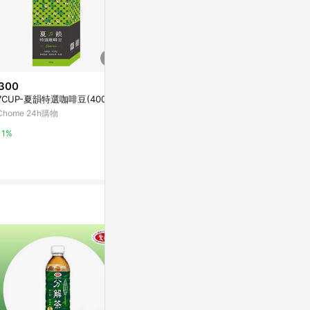
300
$399
$110
7CUP-夏韻特選咖啡豆(400g)
金必士星星造型可可味餅乾棒(盒
【3點1刻】
裝)
(抹茶豆奶) 5
Chome 24h購物
萬家福線上購物
亞洲跨境設計購物
1%
15%
1%