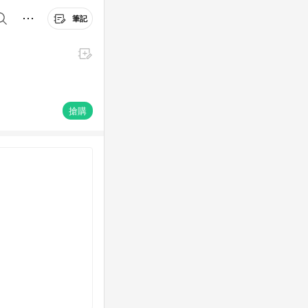
筆記
搶購