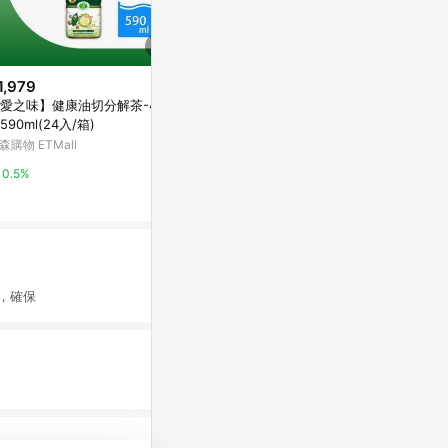
1,979
$1,199
歷史低價
愛之味】健康油切分解茶-4箱
【蝦皮直營】Red Bull 紅牛 能量
$512
(降$328
590ml(24入/箱)
飲料 250mlx24罐/箱 原味/無糖/
愛之味油切分
葡萄/白桃/零卡 redbull
森購物 ETMall
蝦皮直營_最快當日到
糖) 590ml
萬家福線上購
0.5%
4%
15%
，確保