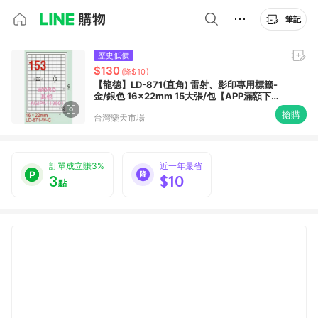
筆記
歷史低價
$130
(降$10)
【龍德】LD-871(直角) 雷射、影印專用標籤-
金/銀色 16x22mm 15大張/包【APP滿額下單
10%點數(單一帳號最高1500點)】8/31止
搶購
台灣樂天市場
訂單成立賺3%
近一年最省
3
$10
點