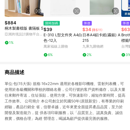
$884
限時加碼
降價
降價
桐木製書檔版 書隔板 S
$39
$34
$63
(降$11)
亞洲跨境設計購物平台
E-310 L型文件夾 A4白
日本A4鋁卡紙(霧銀) A
Brot
Pinkoi
色-12入
215
標籤帶
1%
字 )
萬家福線上購物
九乘九購物網
台灣
6%
2%
3
商品描述
單位:包(15大張) 規格:16x22mm 適用於各種影印機種、雷射列表機，可
使用於各級機關和學校的聯絡名冊，公司行號的客戶資料備存，以及大量
往來郵件寄送，住址張貼，使用方便，可快速影印，縮短作業時間，提高
工作效率。 公司簡介 本公司創立於民國50年(原競新堂)，有專業的印刷
經驗，產品行銷全 省，信譽卓越，近年來更全面提昇產品品質，至力於
開發及製造能力，提 供各項印刷服務，以「品質至上、認真負責、誠信
務實，價格合理」為經 營理念，竭誠為顧戶提供最完善的服務。