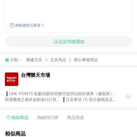
價格趨勢怎麼看？
設定到價通知
分類：
圖書文具
文具用品
辦公事務用品
台灣樂天市場
▐ LINE POINTS 點數回饋依照樂天提供扣除折價券（優惠券）、
與運費後之最終金額進行計算。 ▐ 注意事項 (1) 部分服務及店家
不符合贈點資格，購買後將不贈送 LINE POINTS 點數，亦不得使
用點數紅包，如：ezcook 美食廚房、樂天市場商家付款中心、
Smart mobile、神腦生活、JS巨盛、樂天KOBO電子書，請詳閱
相似商品
熱銷排行榜
商品描述
LINE POINTS 加碼店家清單
（https://lin.ee/1MCw7pe/rcfk）。 (2) 需透過 LINE 購物前往
相似商品
台灣樂天市場，並在同一瀏覽器於24小時內結帳，才享有 LINE