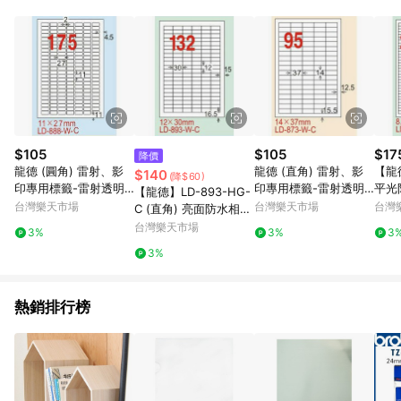
POINTS 回饋。 (3) 若購買之訂單（包含預購商品）未符合樂天
市場 45 天內完成訂單出貨及結帳，則不符合贈點資格。 (4) 如
使用APP、或中途瀏覽比價網、回饋網、Google等其他網頁、或
由網頁版(電腦版/手機版網頁)切換為App都將會造成追蹤中斷而
無法進行 LINE POINTS 回饋。 (5) LINE 購物為購物資訊整合性
平台，商品資料更新會有時間差，如顯示之商品規格、顏色、價
位、贈品與台灣樂天市場銷售網頁不符，以銷售網頁標示為準。
(6) 導購訂單已逾 365 天，根據台灣樂天回饋規定，逾期訂單將
不符合回饋資格。 (7) 若上述或其他原因，致使消費者無接收到
$105
$105
$17
降價
點數回饋或點數回饋有爭議，台灣樂天市場保有更改條款與法律
龍德 (圓角) 雷射、影
龍德 (直角) 雷射、影
【龍德
$140
(降$60)
追訴之權利，活動詳情以樂天市場網站公告為準。
印專用標籤-雷射透明
印專用標籤-雷射透明
平光
【龍德】LD-893-HG-
(可列印) 11x27mm 15
(可列印) 14x37mm 15
籤 8
台灣樂天市場
台灣樂天市場
台灣
C (直角) 亮面防水相片
大張 /包 LD-888-TL-C
大張 /包 LD-873-TL-C
張/
噴墨標籤 12x30mm 2
台灣樂天市場
3%
3%
3
【APP滿額下單10%點
｜領券最高折$220
0%
0大張/包【APP滿額下
3%
數(單一帳號最高1500
500
單10%點數(單一帳號最
點)】8/31止
高1500點)】8/31止
熱銷排行榜