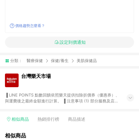
價格趨勢怎麼看？
設定到價通知
分類：
醫療保健
保健/養生
美肌保健品
台灣樂天市場
▐ LINE POINTS 點數回饋依照樂天提供扣除折價券（優惠券）、
與運費後之最終金額進行計算。 ▐ 注意事項 (1) 部分服務及店家
不符合贈點資格，購買後將不贈送 LINE POINTS 點數，亦不得使
用點數紅包，如：ezcook 美食廚房、樂天市場商家付款中心、
Smart mobile、神腦生活、JS巨盛、樂天KOBO電子書，請詳閱
相似商品
熱銷排行榜
商品描述
LINE POINTS 加碼店家清單
（https://lin.ee/1MCw7pe/rcfk）。 (2) 需透過 LINE 購物前往
相似商品
台灣樂天市場，並在同一瀏覽器於24小時內結帳，才享有 LINE