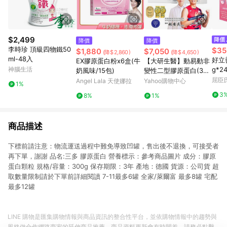
$2,499
降價
降價
李時珍 頂級四物鐵50
$35
$1,880
$7,050
(降$2,860)
(降$4,650)
ml-48入
好立
EX膠原蛋白粉x6盒(牛
【大研生醫】動易動非
神腦生活
g*2
奶風味/15包)
變性二型膠原蛋白(30
粒)x5
屈臣氏
Angel Lala 天使娜拉
Yahoo購物中心
1%
3
8%
1%
商品描述
下標前請注意：物流運送過程中難免導致凹罐，售出後不退換，可接受者
再下單，謝謝 品名:三多 膠原蛋白 營養標示：參考商品圖片 成分：膠原
蛋白顆粒 規格/容量：300g 保存期限：3年 產地：德國 貨源：公司貨 超
取數量限制請於下單前詳細閱讀 7-11最多6罐 全家/萊爾富 最多8罐 宅配
最多12罐
LINE 購物是匯集購物情報與商品資訊的整合性平台，並依購物情報中的趨勢與
風格做合作網路商家的延伸商品推薦，商品資料更新會有時間差，請務必點擊