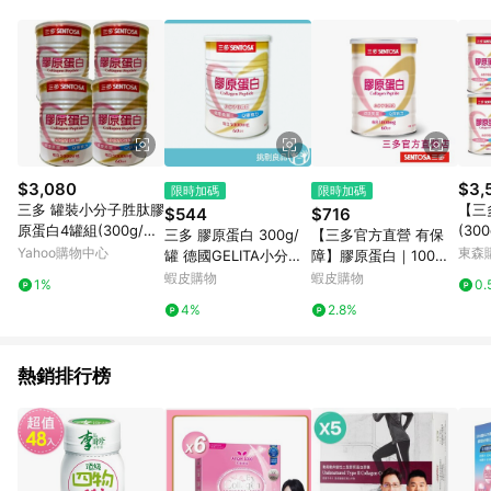
POINTS 回饋。 (3) 若購買之訂單（包含預購商品）未符合樂天
市場 45 天內完成訂單出貨及結帳，則不符合贈點資格。 (4) 如
使用APP、或中途瀏覽比價網、回饋網、Google等其他網頁、或
由網頁版(電腦版/手機版網頁)切換為App都將會造成追蹤中斷而
無法進行 LINE POINTS 回饋。 (5) LINE 購物為購物資訊整合性
平台，商品資料更新會有時間差，如顯示之商品規格、顏色、價
位、贈品與台灣樂天市場銷售網頁不符，以銷售網頁標示為準。
(6) 導購訂單已逾 365 天，根據台灣樂天回饋規定，逾期訂單將
不符合回饋資格。 (7) 若上述或其他原因，致使消費者無接收到
$3,080
$3,
限時加碼
限時加碼
點數回饋或點數回饋有爭議，台灣樂天市場保有更改條款與法律
三多 罐裝小分子胜肽膠
【三
$544
$716
追訴之權利，活動詳情以樂天市場網站公告為準。
原蛋白4罐組(300g/罐;
(30
三多 膠原蛋白 300g/
【三多官方直營 有保
約60日份)長期使用;效
Yahoo購物中心
東森購
罐 德國GELITA小分子
障】膠原蛋白｜100%
果看得到
胜肽 高純度無添加 每
純膠原蛋白｜小分子化
蝦皮購物
蝦皮購物
1%
0.
日輕鬆補充5000mg 三
胜肽好吸收｜300g/罐
4%
2.8%
多膠原蛋白 挑剔良品
熱銷排行榜