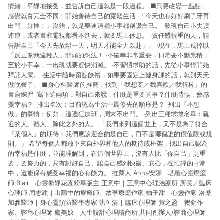
情緒，平靜地接受，並告訴自己這就是一段過程。 ■只要改變一點點，
感覺就會完全不同！開始善待自己的寬鬆生活 ‧「今天也有好好刷了牙再
出門，好棒！」沒錯，就是要連這種小事都稱讚自己。 ‧發現自己小失誤
連連，或者書和電視都看不進去，就要馬上休息。 ‧責任感很重的人，請
告訴自己「今天先放鬆一天，明天才能全力以赴」。 ‧現在，馬上戒掉以
「反正像我這種人」開頭的想法！ ‧小確幸非常重要，日常要不斷累積；
至於小不幸，一出現就要趕快消滅。 ‧不習慣求助的話，先從小事情開始
拜託人家。 ‧生活中隨時留點餘裕，如果要固定上健身課的話，就別天天
做晚餐了。 ■身心科醫師的推薦！找到「我想要／我喜歡／我很棒」的
書寫練習 ‧寫下這兩項：對自己來說，什麼是重要的事？什麼時候，會感
覺幸福？ ‧排出名次：目前認為生活中最優先的順序是？ ‧列出「不想
做」的事情：例如，這週狂加班，周末不出門。 ‧列出三種求救名單：親
近的人、熟人、除此之外的人。 「我們來到這個世上，又不是為了符合
『某個人』的期待；我們應該迎合的是自己，而不是哪個誰的價值觀或規
則。」 希望每個人都放下來自外界和他人的期待或框架，找出自己認為
的幸福是什麼，並能理解到，在這個世界上，沒有人比「你自己」更重
要，要努力的，只有討好自己、讓自己感到快樂、安心，在忙碌的日常
中，還能保有感受幸福的心有餘力。 推薦人 Anna安娜｜塔羅心靈療癒
師 Blair｜心靈僻靜花園粉專版主 王意中｜王意中心理治療所 所長／臨床
心理師 周志建｜山隱中的療癒師、故事療癒作家 柚子甜｜心靈作家 洛桑
加參醫師｜身心靈預防醫學專家 洪仲清｜臨床心理師 黃之盈｜暢銷作
家、諮商心理師 盧美妏｜人生設計心理諮商所 共同創辦人/諮商心理師