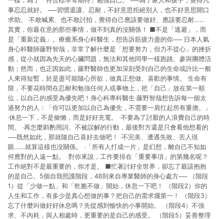
一樣，為了「符合標準＆期待」勉強自己。 ──為了家人和孩子，覺得凡
事忍忍就好。 ──習慣退讓、忍耐，不好意思拒絕別人，也不好意思開口
求助。 不敢喊累、也不敢討拍，覺得自己應該要做好、應該要忍耐……
其實，你最在意的那些事情，做不到真的沒關係！ ■不是「逃避」，而
是「重新定義」。療癒系身心科醫生，想告訴筋疲力盡的你── 日本人氣
身心科醫師藤野智哉，非常了解什麼是「想要努力，但力不從心」的挫折
感，從小就因為先天的心臟問題，無法和其他同學一樣跑跳、參與團體活
動；然而，也正因如此，藤野醫師也更加深刻受到自己的生命或許比一般
人來得短暫，於是盡可能隨心所欲，做真正想做、喜歡的事情。 生命有
限，不要花時間在忍耐和勉強任何人或事物上，把「自己」放在第一順
位，以自己的感受為優先吧！身心科專科醫生‧藤野智哉想告訴每一個太
過努力的人：「你可以更加以自己為優先，不需要一肩扛起所有重擔。」
‧休息一下，不是偷懶，而是好好充電。 ‧不要為了討厭的人浪費自己的時
間。 ‧再怎麼斟酌用詞、不被誤解的行動，最後對方還是只會看他想看的
──既然如此，那就隨自己喜好去做吧！ ‧不完美、遭遇失敗、丟人現
眼……就算這樣也沒關係。 ‧「所有人打成一片」是幻想，離自己不知如
何應對的人遠一點。 ‧對你來說，工作要排在「重要事項」的第幾名呢？
工作絕對不是最重要的，你才是。 ■忙著討好全世界，卻忘了最該抱抱
的是自己。5個自我照護階段，48則來自專業醫師的身心處方── （階段
1）從「少做一點」和「乾脆不做」開始，休息一下吧！ （階段2）你的
人生和工作，有多少是真心想做的事？把自己的需求擺第一！ （階段3）
忘了什麼叫做好好休息嗎？先從感到愉快的小事開始。 （階段4）不強
求、不內耗，與人相處時，更重要的是自己的感受。 （階段5）妥善整理