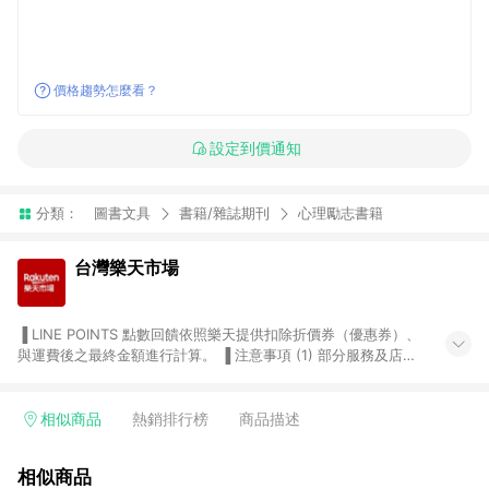
價格趨勢怎麼看？
設定到價通知
分類：
圖書文具
書籍/雜誌期刊
心理勵志書籍
台灣樂天市場
▐ LINE POINTS 點數回饋依照樂天提供扣除折價券（優惠券）、
與運費後之最終金額進行計算。 ▐ 注意事項 (1) 部分服務及店家
不符合贈點資格，購買後將不贈送 LINE POINTS 點數，亦不得使
用點數紅包，如：ezcook 美食廚房、樂天市場商家付款中心、
Smart mobile、神腦生活、JS巨盛、樂天KOBO電子書，請詳閱
相似商品
熱銷排行榜
商品描述
LINE POINTS 加碼店家清單
（https://lin.ee/1MCw7pe/rcfk）。 (2) 需透過 LINE 購物前往
相似商品
台灣樂天市場，並在同一瀏覽器於24小時內結帳，才享有 LINE