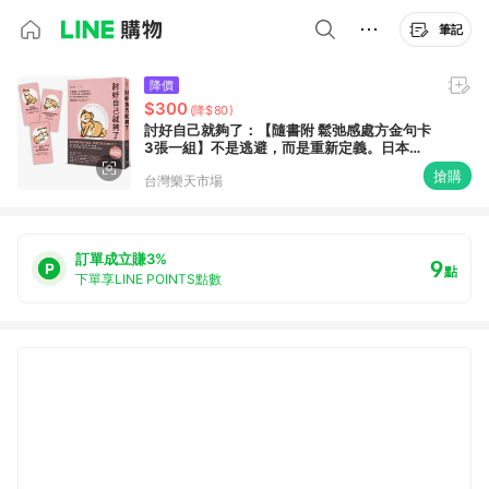
筆記
降價
$300
(降$80)
討好自己就夠了：【隨書附 鬆弛感處方金句卡
3張一組】不是逃避，而是重新定義。日本超
人氣身心科暖男醫生的48則鬆弛感生活處方
搶購
台灣樂天市場
【城邦讀書花園】
訂單成立賺3%
9
點
下單享LINE POINTS點數