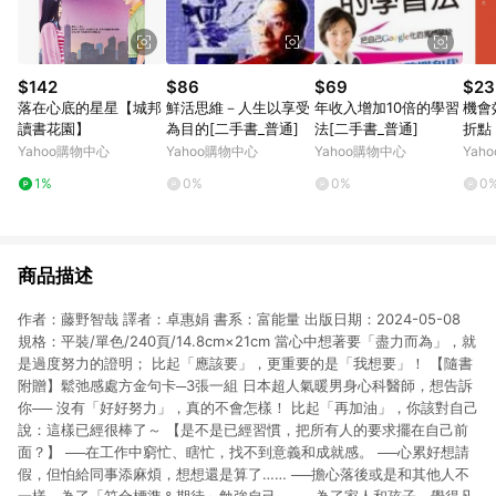
$142
$86
$69
$23
落在心底的星星【城邦
鮮活思維－人生以享受
年收入增加10倍的學習
機會
讀書花園】
為目的[二手書_普通]
法[二手書_普通]
折點
偶然
Yahoo購物中心
Yahoo購物中心
Yahoo購物中心
Yah
好]
1%
0%
0%
0
商品描述
作者：藤野智哉 譯者：卓惠娟 書系：富能量 出版日期：2024-05-08
規格：平裝/單色/240頁/14.8cm×21cm 當心中想著要「盡力而為」，就
是過度努力的證明； 比起「應該要」，更重要的是「我想要」！ 【隨書
附贈】鬆弛感處方金句卡─3張一組 日本超人氣暖男身心科醫師，想告訴
你── 沒有「好好努力」，真的不會怎樣！ 比起「再加油」，你該對自己
說：這樣已經很棒了～ 【是不是已經習慣，把所有人的要求擺在自己前
面？】 ──在工作中窮忙、瞎忙，找不到意義和成就感。 ──心累好想請
假，但怕給同事添麻煩，想想還是算了…… ──擔心落後或是和其他人不