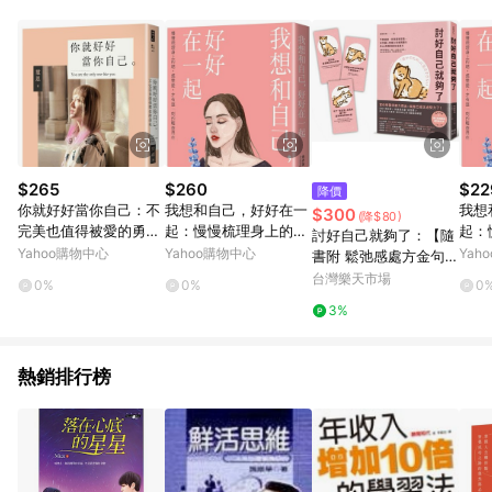
POINTS 回饋。 (3) 若購買之訂單（包含預購商品）未符合樂天
市場 45 天內完成訂單出貨及結帳，則不符合贈點資格。 (4) 如
使用APP、或中途瀏覽比價網、回饋網、Google等其他網頁、或
由網頁版(電腦版/手機版網頁)切換為App都將會造成追蹤中斷而
無法進行 LINE POINTS 回饋。 (5) LINE 購物為購物資訊整合性
平台，商品資料更新會有時間差，如顯示之商品規格、顏色、價
位、贈品與台灣樂天市場銷售網頁不符，以銷售網頁標示為準。
(6) 導購訂單已逾 365 天，根據台灣樂天回饋規定，逾期訂單將
不符合回饋資格。 (7) 若上述或其他原因，致使消費者無接收到
$265
$260
$22
降價
點數回饋或點數回饋有爭議，台灣樂天市場保有更改條款與法律
你就好好當你自己：不
我想和自己，好好在一
我想
$300
(降$80)
追訴之權利，活動詳情以樂天市場網站公告為準。
完美也值得被愛的勇氣
起：慢慢梳理身上的
起：
討好自己就夠了：【隨
[二手書_良好]
結，感受愛，才有這一
結，
Yahoo購物中心
Yahoo購物中心
Yah
書附 鬆弛感處方金句卡
刻的輕盈自在[二手書_
刻的
3張一組】不是逃避，
台灣樂天市場
0%
0%
0
近全新]
普通
而是重新定義。日本超
3%
人氣身心科暖男醫生的
48則鬆弛感生活處方
【城邦讀書花園】
熱銷排行榜