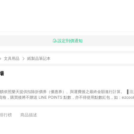
設定到價通知
文具用品
紙製品筆記本
場
，購買後將不贈送 LINE POINTS 點數，亦不得使用點數紅包，如：ezcoo
rt mobile、神腦生活、JS巨盛、樂天KOBO電子書，請詳閱 LINE POINT
購物前往台灣樂天市場，並在同一瀏覽器於24小時內結帳，才
出貨及結帳，則不符
排行榜
商品描述
E POINTS 回饋。 (5) LINE 購物為購物資訊整合性平台，商品資料更新
規格、顏色、價位、贈品與台灣樂天市場銷售網頁不符，以銷售網頁標示為準。 (6) 