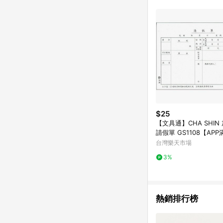
單已逾 365 天，根據台灣樂天回饋
點數回饋或點數回饋有
$25
【文具通】CHA SHIN 
請假單 GS1108【AP
0%點數(單一帳號最高1
台灣樂天市場
8/31止
3%
熱銷排行榜