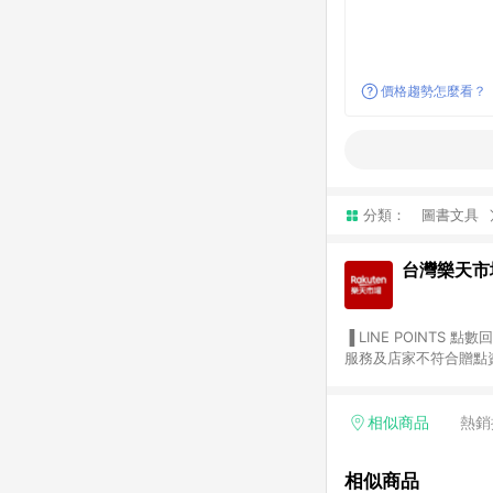
價格趨勢怎麼看？
分類：
圖書文具
台灣樂天市
▐ LINE POINTS 點數回饋依照樂天提供扣除折價券（優惠券）、與運費後之最終金額進行計算。 ▐ 注意事項 (1) 部分
服務及店家不符合贈點資格
天市場商家付款中心、Sma
（https://lin.ee/1MCw7pe/rcfk）。 (2) 需透過 LINE 
享有 LINE POINTS 回饋。 (3) 若購買之訂單（包含預購商品）未符合樂天市場 45 天內完成訂單
相似商品
熱銷
合贈點資格。 (4) 如使用APP、或中途瀏覽比價網、回饋網、Google等其他網頁、或由網頁版(電腦版/手機版網頁)切
換為App都將會造成追蹤中斷而無法進行 LIN
相似商品
會有時間差，如顯示之商品