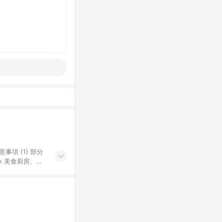
k 美食廚房、樂
S 加碼店家清單
導購訂