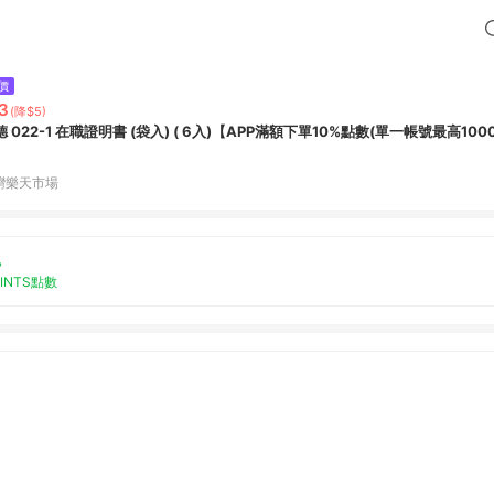
價
3
(降$5)
德 022-1 在職證明書 (袋入) ( 6入)【APP滿額下單10%點數(單一帳號最高1000
灣樂天市場
%
OINTS點數