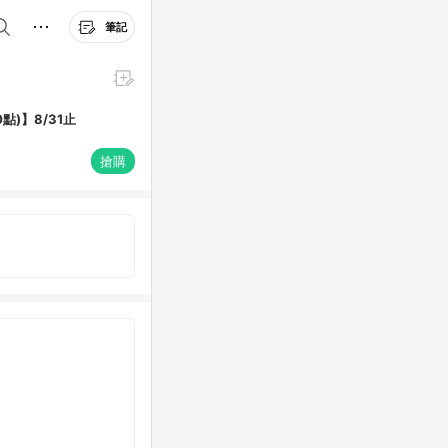
筆記
點)】8/31止
搶購