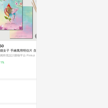
50
$30
降價
德女子 手繪萬用明信片 含信封
小島/2021插畫明信片
$92
(降$22)
洲跨境設計購物平台 Pinkoi
亞洲跨境設計購物平台 Pinkoi
50張怪東西
殼ipad防水
1%
1%
東森購物 ETMa
0.5%