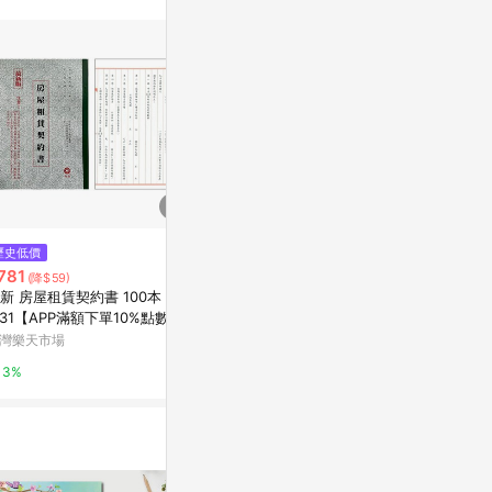
站公告為準。
$21
歷史低價
限時加碼
加新 1125P 
781
$16
(降$59)
本【APP滿額
新 房屋租賃契約書 100本 /包
愛德牌 18K 讓渡證書 讓渡書 5入
帳號最高1500
台灣樂天市場
131【APP滿額下單10%點數(單
338【星星文具】
帳號最高1500點)】8/31止
灣樂天市場
蝦皮購物
3%
3%
3.2%