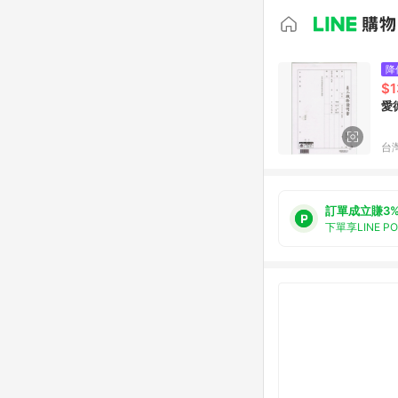
降
$1
愛
台
訂單成立賺3
下單享LINE P