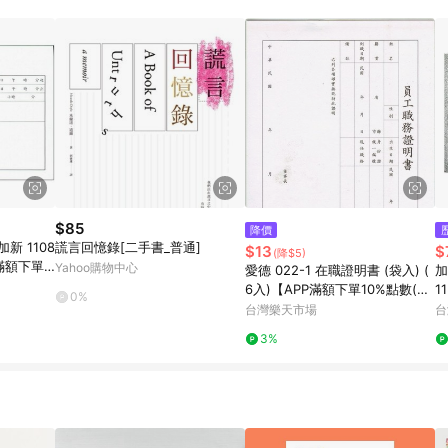
規定，逾期訂單將不符合回饋資格。 (7) 若上述或其他原因，致使消費者無接收到
爭議，台灣樂天市場保有更改條款與法律追訴之權利，活動詳情以樂天市場網
$85
降價
加新 1108
謊言回憶錄[二手書_普通]
$13
$
(降$5)
P滿額下單1
Yahoo購物中心
愛德 022-1 在職證明書 (袋入) (
加
500點)】
6入)【APP滿額下單10%點數(單
1
0%
一帳號最高1000點)】8/31止
一
台灣樂天市場
台
3%