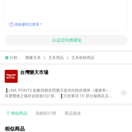
價格趨勢怎麼看？
設定到價通知
分類：
圖書文具
文具用品
文具收納用品
台灣樂天市場
▐ LINE POINTS 點數回饋依照樂天提供扣除折價券（優惠券）、
與運費後之最終金額進行計算。 ▐ 注意事項 (1) 部分服務及店家
不符合贈點資格，購買後將不贈送 LINE POINTS 點數，亦不得使
用點數紅包，如：ezcook 美食廚房、樂天市場商家付款中心、
Smart mobile、神腦生活、JS巨盛、樂天KOBO電子書，請詳閱
相似商品
熱銷排行榜
商品描述
LINE POINTS 加碼店家清單
（https://lin.ee/1MCw7pe/rcfk）。 (2) 需透過 LINE 購物前往
相似商品
台灣樂天市場，並在同一瀏覽器於24小時內結帳，才享有 LINE