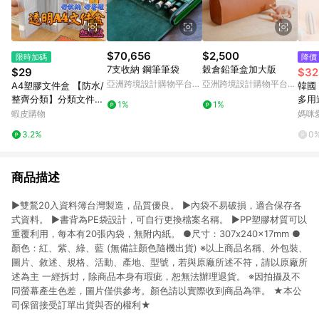
$70,656
$2,500
限時加碼
降價
7支收納 鋼筆筆袋
穀倉鉛筆盒加大版
$29
$32
亞洲跨境設計購物平台
亞洲跨境設計購物平台
A4塑膠文件盒 【防水/
韓國 C
Pinkoi
Pinkoi
整齊分類】分類文件收
多用
1%
1%
納盒 a4資料盒 資料收
納袋-
蝦皮購物
媽咪
納盒 a4文件盒 塑膠保
25X
3.2%
0
單收納盒 a4塑膠資料
盒
商品描述
►雙鶖20入資料簿台灣製造，品質優良。 ►內袋不易破損，適合保存各
式資料。 ►書背為PE袋設計，可自行更換檔案名稱。 ►PP塑膠材質可以
重覆利用，每本有20張內袋，無附內紙。 ●尺寸：307x240x17mm ●
顏色：紅、紫、綠、藍 (無備註顏色隨機出貨) ※以上商品名稱、外包裝、
圖片、敘述、規格、活動、產地、型號，若與原廠所述不符，請以原廠所
述為主 一經拆封，除商品本身有瑕疵，恕無法辦理退貨。 ※因拍攝及不
同螢幕產生色差，圖片僅供參考。顏色請以實際收到商品為準。 ★本公
司保留接受訂單出貨與否的權利★