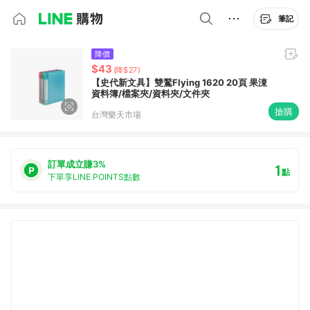
筆記
降價
$43
(降$27)
【史代新文具】雙鶖Flying 1620 20頁 果涷
資料簿/檔案夾/資料夾/文件夾
搶購
台灣樂天市場
訂單成立賺3%
1
點
下單享LINE POINTS點數