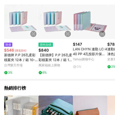
POINTS 回饋。 (3) 若購買之訂單（包含預購商品）未符合樂天
市場 45 天內完成訂單出貨及結帳，則不符合贈點資格。 (4) 如
使用APP、或中途瀏覽比價網、回饋網、Google等其他網頁、或
由網頁版(電腦版/手機版網頁)切換為App都將會造成追蹤中斷而
無法進行 LINE POINTS 回饋。 (5) LINE 購物為購物資訊整合性
平台，商品資料更新會有時間差，如顯示之商品規格、顏色、價
位、贈品與台灣樂天市場銷售網頁不符，以銷售網頁標示為準。
(6) 導購訂單已逾 365 天，根據台灣樂天回饋規定，逾期訂單將
不符合回饋資格。 (7) 若上述或其他原因，致使消費者無接收到
$147
$78
降價
限時加碼
點數回饋或點數回饋有爭議，台灣樂天市場保有更改條款與法律
LAN CHYN 連勤 LC-4
連勤L
$546
$840
(降$294)
追訴之權利，活動詳情以樂天市場網站公告為準。
40 PP 4孔投影片保存
凍色資
新德牌 P.P 26孔柔彩
【新德牌】P.P 26孔柔
夾/活頁資料夾
60頁
Yahoo購物中心
史泰
檔案夾 12本 / 箱 10-3
彩檔案夾 12本 / 箱 10-
01｜領券最高折$220
301-多款可選
台灣樂天市場
萬家福線上購物
0%
2
3%
6%
熱銷排行榜