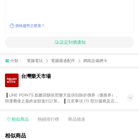
價格趨勢怎麼看？
設定到價通知
分類：
電腦電玩
電腦週邊配件
網路設備網卡
台灣樂天市場
▐ LINE POINTS 點數回饋依照樂天提供扣除折價券（優惠券）、
與運費後之最終金額進行計算。 ▐ 注意事項 (1) 部分服務及店家
不符合贈點資格，購買後將不贈送 LINE POINTS 點數，亦不得使
用點數紅包，如：ezcook 美食廚房、樂天市場商家付款中心、
Smart mobile、神腦生活、JS巨盛、樂天KOBO電子書，請詳閱
相似商品
熱銷排行榜
商品描述
LINE POINTS 加碼店家清單
（https://lin.ee/1MCw7pe/rcfk）。 (2) 需透過 LINE 購物前往
相似商品
台灣樂天市場，並在同一瀏覽器於24小時內結帳，才享有 LINE