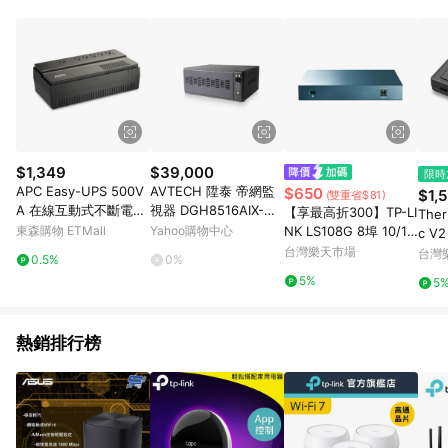
POINTS 回饋。 (3) 若購買之訂單（包含預購商品）未符合樂天
市場 45 天內完成訂單出貨及結帳，則不符合贈點資格。 (4) 如
使用APP、或中途瀏覽比價網、回饋網、Google等其他網頁、或
由網頁版(電腦版/手機版網頁)切換為App都將會造成追蹤中斷而
無法進行 LINE POINTS 回饋。 (5) LINE 購物為購物資訊整合性
平台，商品資料更新會有時間差，如顯示之商品規格、顏色、價
位、贈品與台灣樂天市場銷售網頁不符，以銷售網頁標示為準。
(6) 導購訂單已逾 365 天，根據台灣樂天回饋規定，逾期訂單將
不符合回饋資格。 (7) 若上述或其他原因，致使消費者無接收到
$1,349
$39,000
限時
點數回饋或點數回饋有爭議，台灣樂天市場保有更改條款與法律
APC Easy-UPS 500V
AVTECH 陞泰 帝網監
$650
$1,
(雙重省$81)
追訴之權利，活動詳情以樂天市場網站公告為準。
A 在線互動式不斷電系
視器 DGH8516AIX-U1
【享最高折300】TP-LI
Ther
統 (BV500-TW)
800萬 16路 網路型錄
東森購物 ETMall
Yahoo購物中心
NK LS108G 8埠 10/10
c 
影主機 NVR 支援8硬碟
0/1000Mbps 桌上型交
台灣樂天市場
版(支
台灣
0.5%
0%
AI智慧偵測
換器
GB
5%
5
-O05
熱銷排行榜