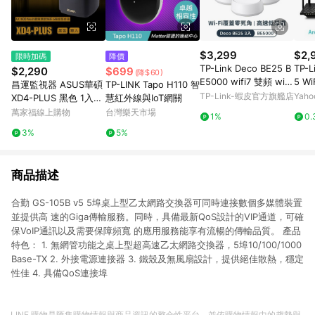
$3,299
$2,
限時加碼
降價
TP-Link Deco BE25 B
TP-L
$2,290
$699
(降$60)
E5000 wifi7 雙頻 wifi
5 Wi
昌運監視器 ASUS華碩
TP-LINK Tapo H110 智
分享器 2.5Gbps(極速
三頻US
TP-Link-蝦皮官方旗艦店
Yah
XD4-PLUS 黑色 1入
慧紅外線與IoT網關
Wi-Fi7)
無線網
(單入)一入 AX1800 M
萬家福線上購物
台灣樂天市場
1%
0.
6E分
esh 雙頻網狀WiFi 6 無
3%
5%
線路由器
商品描述
合勤 GS-105B v5 5埠桌上型乙太網路交換器可同時連接數個多媒體裝置
並提供高 速的Giga傳輸服務。同時，具備最新QoS設計的VIP通道，可確
保VoIP通訊以及需要保障頻寬 的應用服務能享有流暢的傳輸品質。 產品
特色： 1. 無網管功能之桌上型超高速乙太網路交換器，5埠10/100/1000
Base-TX 2. 外接電源連接器 3. 鐵殼及無風扇設計，提供絕佳散熱，穩定
性佳 4. 具備QoS連接埠
LINE 購物是匯集購物情報與商品資訊的整合性平台，並依購物情報中的趨勢與