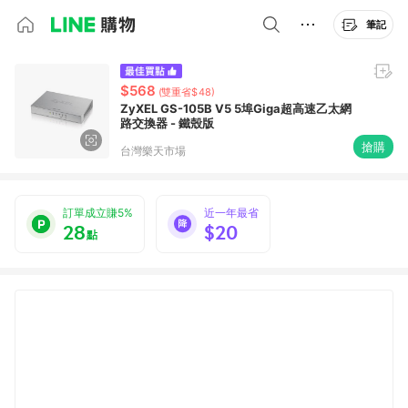
筆記
$568
(雙重省$48)
ZyXEL GS-105B V5 5埠Giga超高速乙太網
路交換器 - 鐵殼版
搶購
台灣樂天市場
訂單成立賺5%
近一年最省
28
$20
點