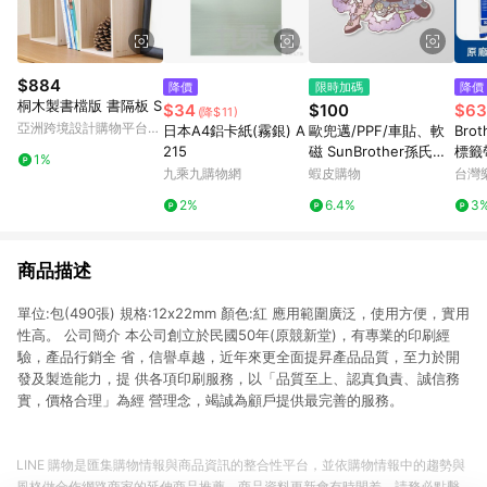
$884
降價
限時加碼
降價
桐木製書檔版 書隔板 S
$34
$100
$63
(降$11)
亞洲跨境設計購物平台
日本A4鋁卡紙(霧銀) A
歐兜邁/PPF/車貼、軟
Brot
Pinkoi
215
磁 SunBrother孫氏兄
標籤帶
1%
弟 3M 反光貼紙 防水
字 )
九乘九購物網
蝦皮購物
台灣
貼紙 車貼貼紙 軟性磁
2%
6.4%
3
貼
商品描述
單位:包(490張) 規格:12x22mm 顏色:紅 應用範圍廣泛，使用方便，實用
性高。 公司簡介 本公司創立於民國50年(原競新堂)，有專業的印刷經
驗，產品行銷全 省，信譽卓越，近年來更全面提昇產品品質，至力於開
發及製造能力，提 供各項印刷服務，以「品質至上、認真負責、誠信務
實，價格合理」為經 營理念，竭誠為顧戶提供最完善的服務。
LINE 購物是匯集購物情報與商品資訊的整合性平台，並依購物情報中的趨勢與
風格做合作網路商家的延伸商品推薦，商品資料更新會有時間差，請務必點擊