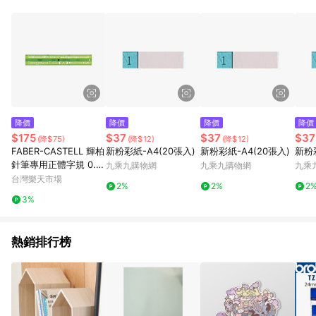
POINTS 回饋。 (3) 若購買之訂單（包含預購商品）未符合樂天
市場 45 天內完成訂單出貨及結帳，則不符合贈點資格。 (4) 如
使用APP、或中途瀏覽比價網、回饋網、Google等其他網頁、或
由網頁版(電腦版/手機版網頁)切換為App都將會造成追蹤中斷而
無法進行 LINE POINTS 回饋。 (5) LINE 購物為購物資訊整合性
平台，商品資料更新會有時間差，如顯示之商品規格、顏色、價
位、贈品與台灣樂天市場銷售網頁不符，以銷售網頁標示為準。
(6) 導購訂單已逾 365 天，根據台灣樂天回饋規定，逾期訂單將
不符合回饋資格。 (7) 若上述或其他原因，致使消費者無接收到
降價
降價
降價
降價
點數回饋或點數回饋有爭議，台灣樂天市場保有更改條款與法律
$175
$37
$37
$37
(降$75)
(降$12)
(降$12)
追訴之權利，活動詳情以樂天市場網站公告為準。
FABER-CASTELL 輝柏
新粉彩紙-A4(20張入)
新粉彩紙-A4(20張入)
新粉彩
針筆專用正體字規 0.7
九乘九購物網
九乘九購物網
九乘
mm /支 173170【APP
台灣樂天市場
2%
2%
2
滿額下單10%點數(單一
3%
帳號最高1500點)】8/3
1止
熱銷排行榜