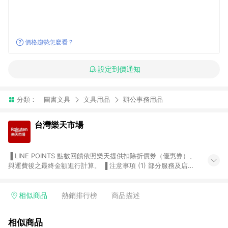
價格趨勢怎麼看？
設定到價通知
分類：
圖書文具
文具用品
辦公事務用品
台灣樂天市場
▐ LINE POINTS 點數回饋依照樂天提供扣除折價券（優惠券）、
與運費後之最終金額進行計算。 ▐ 注意事項 (1) 部分服務及店家
不符合贈點資格，購買後將不贈送 LINE POINTS 點數，亦不得使
用點數紅包，如：ezcook 美食廚房、樂天市場商家付款中心、
Smart mobile、神腦生活、JS巨盛、樂天KOBO電子書，請詳閱
相似商品
熱銷排行榜
商品描述
LINE POINTS 加碼店家清單
（https://lin.ee/1MCw7pe/rcfk）。 (2) 需透過 LINE 購物前往
相似商品
台灣樂天市場，並在同一瀏覽器於24小時內結帳，才享有 LINE