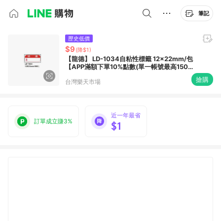
筆記
歷史低價
$9
(降$1)
【龍德】 LD-1034自粘性標籤 12x22mm/包
【APP滿額下單10%點數(單一帳號最高1500
點)】8/31止
搶購
台灣樂天市場
近一年最省
訂單成立賺3%
$1