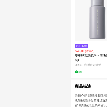
歷史低價
$490
(降$60)
雙重酵素潔顏粉 - 炭吸
裝)
ORBIS 台灣官方網站
5%
商品描述
詳細介紹 肌研極潤保
肌研極潤結合多種玻尿
密 肌研極潤全系列皆