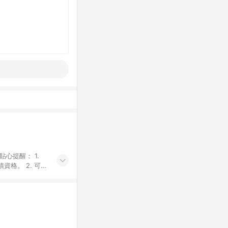
貼心提醒： 1.
資格。 2. 可同
計算會排除【訂單
廠商出貨後30天
資格確認。 6.