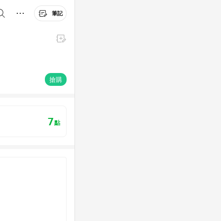
筆記
搶購
7
點