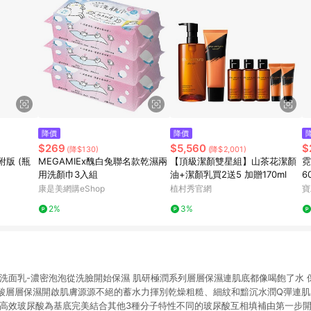
降價
降價
$269
$5,560
$
(降$130)
(降$2,001)
附版 (瓶
MEGAMIEx醜白兔聯名款乾濕兩
【頂級潔顏雙星組】山茶花潔顏
霓
用洗顏巾3入組
油+潔顏乳買2送5 加贈170ml
6
康是美網購eShop
植村秀官網
寶
2%
3%
濕洗面乳-濃密泡泡從洗臉開始保濕 肌研極潤系列層層保濕連肌底都像喝飽了水 
酸層層保濕開啟肌膚源源不絕的蓄水力揮別乾燥粗糙、細紋和黯沉水潤Q彈連肌
以高效玻尿酸為基底完美結合其他3種分子特性不同的玻尿酸互相填補由第一步開