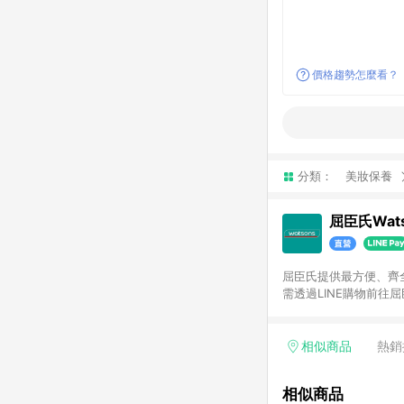
價格趨勢怎麼看？
分類：
美妝保養
屈臣氏Wats
屈臣氏提供最方便、齊全、
需透過LINE購物前往屈
步使用屈臣氏官方APP
活動折扣(含折價券折扣
前後發送。5.屈臣氏保
相似商品
熱銷
欲透過APP導購跳轉前往
相似商品