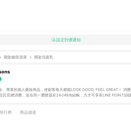
設定到價通知
開架臉部清潔
開架洗面乳
ons
專業的個人藥妝商品，使顧客每天都能LOOK GOOD, FEEL GREAT！ 消費
臣氏官網消費，並在同一瀏覽器於24小時內結帳，方才可享有LINE POINTS回饋
下單，每筆交易前請確認有經過LINE購物跳轉頁才符合返點資格。3.回饋點數
)】、【寵i點數折抵】、【禮物卡折抵】、【訂單運費】等金額。 4. 點數將於
留365天訂單記錄，相關問題請於保留時間內聯絡客服中心，並由屈臣氏進行訂單
排行榜
商品描述
活動頁之用戶，煩請更新屈臣氏APP至版本26010.4.0。