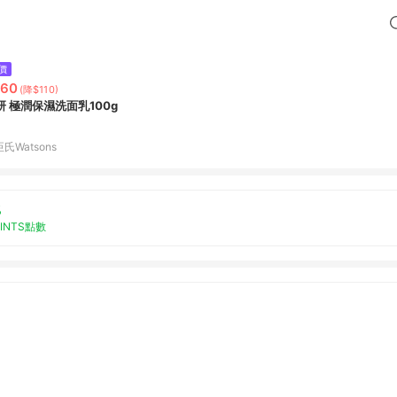
價
260
(降$110)
研 極潤保濕洗面乳100g
氏Watsons
%
OINTS點數