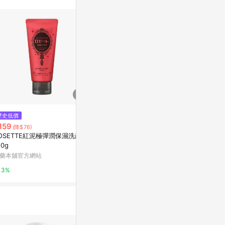
$125
$199
歷史低價
自白肌~美白熊果素激光潔顏乳(1
【OZIO 歐
159
(降$76)
00g)
14g/瓶
OSETTE紅泥極彈潤保濕洗顏乳
小三美日官網
東森購物 ETMa
20g
藥本舖官方網站
2%
0.5%
3%