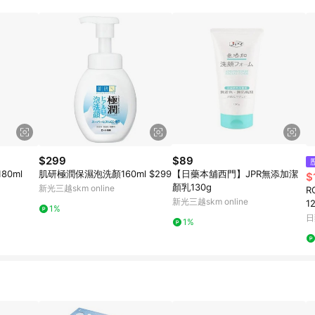
$299
$89
180ml
肌研極潤保濕泡洗顏160ml $299
【日藥本舖西門】JPR無添加潔
$
顏乳130g
新光三越skm online
R
新光三越skm online
1
1%
日
1%