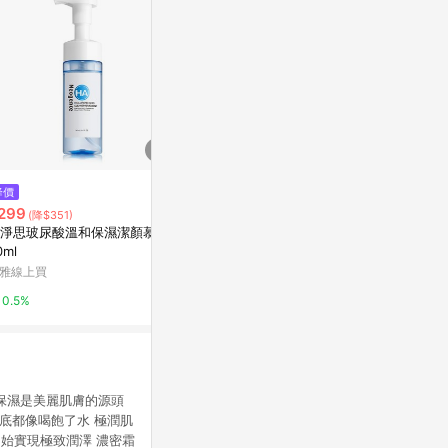
$149
降價
降價
自白肌浸透玻尿酸保濕潔顏乳10
299
$400
(降$351)
(降$50
0g
淨思玻尿酸溫和保濕潔顏慕絲1
雙重酵素潔顏粉
Yahoo購物中心
0ml
包)
雅線上買
ORBIS 台灣
1%
0.5%
5%
保濕是美麗肌膚的源頭
底都像喝飽了水 極潤肌
始實現極致潤澤 濃密霜