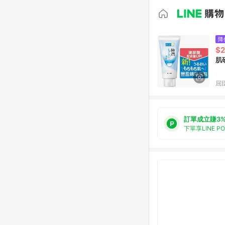
降
$
肌
屈臣
訂單成立賺3
下單享LINE P