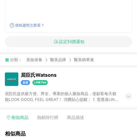
價格趨勢怎麼看？
設定到價通知
分類：
美妝保養
醫美品牌
醫美精華液
屈臣氏Watsons
屈臣氏提供最方便、齊全、專業的個人藥妝商品，使顧客每天都
能LOOK GOOD, FEEL GREAT！ 消費貼心提醒： 1. 需透過LINE
購物前往屈臣氏官網消費，並在同一瀏覽器於24小時內結帳，方
才可享有LINE POINTS回饋資格。 2. 可同步使用屈臣氏官方APP
下單，每筆交易前請確認有經過LINE購物跳轉頁才符合返點資
相似商品
熱銷排行榜
商品描述
格。3.回饋點數計算會排除【訂單活動折扣(含折價券折扣)】、
【寵i點數折抵】、【禮物卡折抵】、【訂單運費】等金額。 4. 點
相似商品
數將於廠商出貨後30天前後發送。5.屈臣氏保留365天訂單記