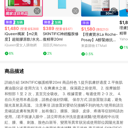
$1,
降價
理膚
$1,480
$389
$1,580
(雙重省$288)
(雙重省$67)
(降$210)
精華 
iQueen獨家【m2美
SKINTIFIC神經醯胺修
【理膚寶水La Roche-
(買3
度】超能膠原飲/水光
復精華20ml
Yah
Posay】A醇緊緻抗痕
飲(8入/任選1盒)+【Dr.
iQueen愛女人購物網
屈臣氏Watsons
精華(AB小紅瓶) 30ml
東森購物 ETMall
1
May】美博士積雪草保
6%
2%
0.5%
濕修護精華(30ml)x1
商品描述
詳細介紹 SKINTIFIC修護精華20ml 商品特色 1.提升肌膚舒適度 2.平衡肌
膚油脂分泌 使用方法 1. 在爽膚水之後、保濕霜之前使用。 2. 按摩臉部
和頸部 1 至 2 次，直至完全吸收。 3. 根據需要，每週使用 2-3 次。 4.
在白天使用本產品後，請務必做好防曬。 保存方式 請放置陰涼處，避免
陽光直射及高溫。 注意事項 請放置於嬰幼兒接觸不到的地方/使用前請注
意確認皮膚有無異常，如有傷口、腫脹、濕疹、皮疹、疼痛等症狀時請勿
使用。/若不慎滲入眼中，請立即用水沖洗並盡速就醫/使用過程中出現
紅、腫、癢、刺激、脫色白斑等、變黑等異常狀況或使用部位因陽光直射