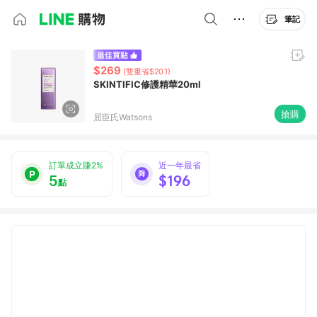
筆記
$269
(雙重省$201)
SKINTIFIC修護精華20ml
搶購
屈臣氏Watsons
訂單成立賺2%
近一年最省
5
$196
點