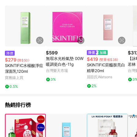
錄，相關問題請於保留時間內聯絡客服中心，並由屈臣氏進行訂
單資格確認。 6.欲透過APP導購跳轉前往活動頁之用戶，煩請更
新屈臣氏APP至版本26010.4.0。
$599
$31
降價
無瑕水光粉氣墊 00W
【詠
$419
$279
(雙重省$38)
(降$50)
暖調瓷白色-11g
若林
SKINTIFIC菸醯胺亮白
SKINTIFIC水楊酸淨痘
顏凝露
台灣樂天市場
精華20ml
台灣
潔面乳120ml
屈臣氏Watsons
寶雅線上買
3%
3
2%
0.5%
熱銷排行榜