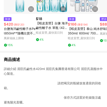
$18
降價
降價
歷史
【蝦皮直營】台鹽 海洋
$420
$166
$88
(降$120)
(降$194)
鹼性離子水 單瓶 (420
台鹽海洋鹼性離子水Pe
【蝦皮直營】泰山 純水
舒味
ml/600ml/850ml/150
蝦皮直營_最快當日到
t850ml**隨機出貨不
350ml/ 600ml/ 700m
萬家
0ml) 鹼性水 礦泉水
挑款，以實際出貨為
l/ 1500ml/ 2000ml/箱
萬家福線上購物
蝦皮直營_最快當日到
4%
1
準。**
多款可選
15%
4%
商品描述
詳細介紹 屈臣氏鹼性水420ml 屈臣氏集團香港有限公司 屈臣氏蒸餾水中
心製造。
請把喝完的瓶罐放進適當的回收
箱。
保存方式請置於乾燥陰涼處
避免陽光直曬。