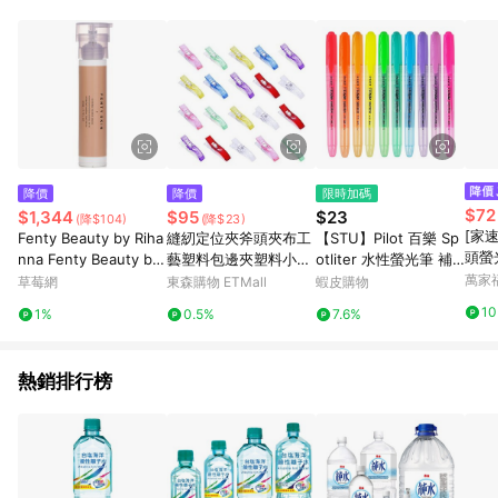
錄，相關問題請於保留時間內聯絡客服中心，並由屈臣氏進行訂
單資格確認。 6.欲透過APP導購跳轉前往活動頁之用戶，煩請更
新屈臣氏APP至版本26010.4.0。
降價
降價
限時加碼
$72
$1,344
$95
$23
(降$104)
(降$23)
[家速
Fenty Beauty by Riha
縫紉定位夾斧頭夾布工
【STU】Pilot 百樂 Sp
頭螢
nna Fenty Beauty by
藝塑料包邊夾塑料小夾
otliter 水性螢光筆 補
Rihanna Hydra Vizor
子 彩色刻度夾子100個
充3入袋 補充型 螢光標
萬家
草莓網
東森購物 ETMall
蝦皮購物
Huez 妝前素顏隔離霜
記筆 可補墨 SGR-8SL
1
1%
0.5%
7.6%
(補充裝) - # Tint 2 50
ml-隔離霜
熱銷排行榜