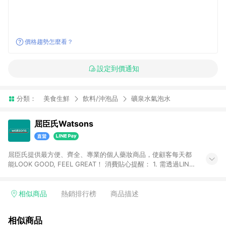
價格趨勢怎麼看？
設定到價通知
分類：
美食生鮮
飲料/沖泡品
礦泉水氣泡水
屈臣氏Watsons
屈臣氏提供最方便、齊全、專業的個人藥妝商品，使顧客每天都
能LOOK GOOD, FEEL GREAT！ 消費貼心提醒： 1. 需透過LINE
購物前往屈臣氏官網消費，並在同一瀏覽器於24小時內結帳，方
才可享有LINE POINTS回饋資格。 2. 可同步使用屈臣氏官方APP
下單，每筆交易前請確認有經過LINE購物跳轉頁才符合返點資
相似商品
熱銷排行榜
商品描述
格。3.回饋點數計算會排除【訂單活動折扣(含折價券折扣)】、
【寵i點數折抵】、【禮物卡折抵】、【訂單運費】等金額。 4. 點
相似商品
數將於廠商出貨後30天前後發送。5.屈臣氏保留365天訂單記