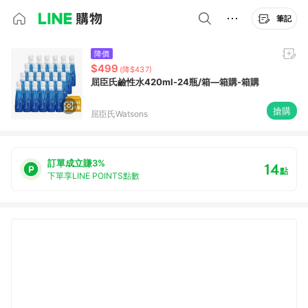
筆記
降價
$499
(降$437)
屈臣氏鹼性水420ml-24瓶/箱—箱購-箱購
搶購
屈臣氏Watsons
訂單成立賺3%
14
點
下單享LINE POINTS點數