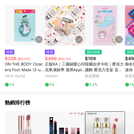
錄，相關問題請於保留時間內聯絡客服中心，並由屈臣氏進行訂
單資格確認。 6.欲透過APP導購跳轉前往活動頁之用戶，煩請更
新屈臣氏APP至版本26010.4.0。
降價
降價
限時加碼
限時
$228
$499
$109
$49
(降$163)
(降$100)
ON:THE BODY Cicac
正版KA｜三麗鷗愛心印
韓國吉伊卡哇｜壓克力
御衣坊
era Foot Mask (2-us
花果凍錶帶 適用Apple
擺飾 壓克力支架 盲盒
迷你 
e supply)
Watch S1~10代 替換
辦公桌小物 療癒小物/
x8包
Olive Young
Unicorn
蝦皮購物
蝦皮
錶帶 手錶帶 大耳狗 Kit
小可愛 小八 烏薩奇 小
水濕
3%
3%
5.2%
1
ty Unicorn
桃/chiikawa
029
熱銷排行榜