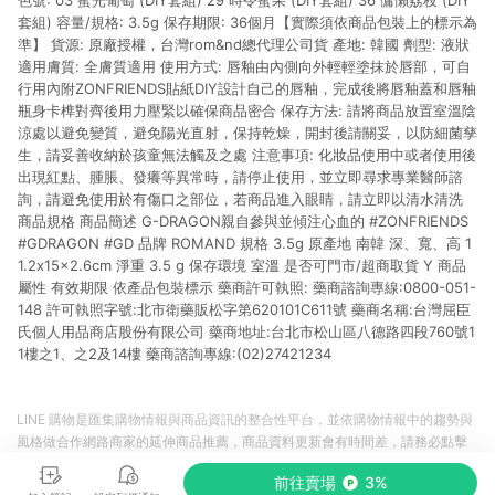
色號: 03 蜜光葡萄 (DIY套組) 29 時令蜜果 (DIY套組) 36 慵懶荔枝 (DIY
套組) 容量/規格: 3.5g 保存期限: 36個月【實際須依商品包裝上的標示為
準】 貨源: 原廠授權，台灣rom&nd總代理公司貨 產地: 韓國 劑型: 液狀
適用膚質: 全膚質適用 使用方式: 唇釉由內側向外輕輕塗抹於唇部，可自
行用內附ZONFRIENDS貼紙DIY設計自己的唇釉，完成後將唇釉蓋和唇釉
瓶身卡榫對齊後用力壓緊以確保商品密合 保存方法: 請將商品放置室溫陰
涼處以避免變質，避免陽光直射，保持乾燥，開封後請關妥，以防細菌孳
生，請妥善收納於孩童無法觸及之處 注意事項: 化妝品使用中或者使用後
出現紅點、腫脹、發癢等異常時，請停止使用，並立即尋求專業醫師諮
詢，請避免使用於有傷口之部位，若商品進入眼睛，請立即以清水清洗
商品規格 商品簡述 G-DRAGON親自參與並傾注心血的 #ZONFRIENDS
#GDRAGON #GD 品牌 ROMAND 規格 3.5g 原產地 南韓 深、寬、高 1
1.2x15x2.6cm 淨重 3.5 g 保存環境 室溫 是否可門市/超商取貨 Y 商品
屬性 有效期限 依產品包裝標示 藥商許可執照: 藥商諮詢專線:0800-051-
148 許可執照字號:北市衛藥販松字第620101C611號 藥商名稱:台灣屈臣
氏個人用品商店股份有限公司 藥商地址:台北市松山區八德路四段760號1
1樓之1、之2及14樓 藥商諮詢專線:(02)27421234
LINE 購物是匯集購物情報與商品資訊的整合性平台，並依購物情報中的趨勢與
風格做合作網路商家的延伸商品推薦，商品資料更新會有時間差，請務必點擊
商品至各合作網路商家，確認現售價與購物條件，一切資訊以合作廠商網頁為
前往賣場
3%
準。