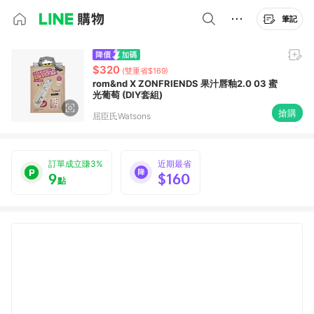
筆記
$320
(雙重省$169)
rom&nd X ZONFRIENDS 果汁唇釉2.0 03 蜜
光葡萄 (DIY套組)
搶購
屈臣氏Watsons
訂單成立賺3%
近期最省
9
$160
點