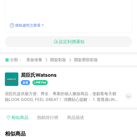
價格趨勢怎麼看？
設定到價通知
分類：
美妝保養
開架彩妝
開架唇部彩妝
屈臣氏Watsons
屈臣氏提供最方便、齊全、專業的個人藥妝商品，使顧客每天都
能LOOK GOOD, FEEL GREAT！ 消費貼心提醒： 1. 需透過LINE
購物前往屈臣氏官網消費，並在同一瀏覽器於24小時內結帳，方
才可享有LINE POINTS回饋資格。 2. 可同步使用屈臣氏官方APP
下單，每筆交易前請確認有經過LINE購物跳轉頁才符合返點資
相似商品
熱銷排行榜
商品描述
格。3.回饋點數計算會排除【訂單活動折扣(含折價券折扣)】、
【寵i點數折抵】、【禮物卡折抵】、【訂單運費】等金額。 4. 點
相似商品
數將於廠商出貨後30天前後發送。5.屈臣氏保留365天訂單記