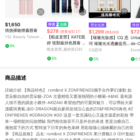
$1,650
歷史低價
降價
情挑裸吻煙霧唇膏
$278
$1,299
$72
(雙重省$137)
(降$499)
YSL Beauty Taiwan 官
【蝦皮直營】KATE凱
【璀璨光妝感】CQ 思
Urba
方網站
婷 怪獸級持色唇膏 怪
珂 璀璨光水透嫩提亮U
de-O
8%
獸唇膏 經典/限量/Clea
蝦皮直營_最快當日到
V素顏霜*2+送 星魅晶
714
CQ思珂
Esce
r Tone微發色/水光/變
璨極光唇膏*1(色號隨
6%
5%
0.
色 (官方直營)
機)
商品描述
詳細介紹 【商品特色】 rom&nd X ZONFRIENDS攜手合作夢幻連動 如
雲朵般自由的雲朵貓-ZOA 古靈精怪又愛湊熱鬧的小雛菊-A&NE 還有讓
人猜不透的調皮小夥伴-AKIZAKI 希望他們的可愛與魅力，可以帶給大家
溫暖與勇氣 由G-DRAGON親自參與並傾注心血的ZO&FREINDS角色 #Z
ONFRIENDS #GDRAGON #GD 這是一套充滿玩心又蘊含溫柔的彩妝 帶
來一場輕鬆的玩妝體驗 我們相信妝容不只是外在的表達 更是治癒自己、
擁抱當下的方式 暫時放下日常的角色束縛 用彩妝隨心描繪屬於自己的世
界 【商品規格】 品名: rom&nd X ZONFRIENDS 果汁唇釉2.0 (DIY套組)