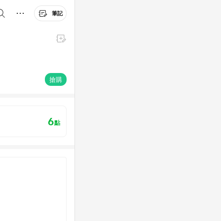
筆記
搶購
6
點