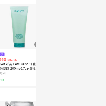
降價
降價
降價
560
$1,399
$606
(降$366)
(降$29)
(降$24
ayot 柏姿 Pate Grise 淨化潔膚
PAYOT Gelee d'huile exfoliant
柏姿 Payot - 
沫凝膠 200ml/6.7oz-卸妝/洗
e - Exfoliating Oil Gel 50ml
角質身體磨砂
乳
莓網
Escentual
台灣樂天市場
1%
0.5%
5%