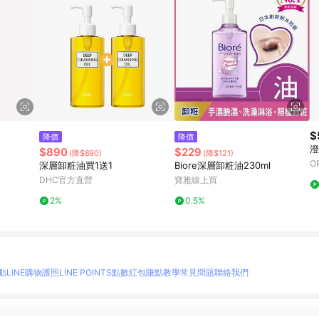
$
降價
降價
澄
$890
$229
(降$890)
(降$121)
O
深層卸粧油買1送1
Biore深層卸粧油230ml
DHC官方直營
寶雅線上買
2%
0.5%
動
LINE購物護照
LINE POINTS點數紅包
賺點教學
常見問題
聯絡我們