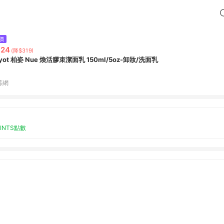
價
624
(降$319)
yot 柏姿 Nue 煥活膠束潔面乳 150ml/5oz-卸妝/洗面乳
莓網
OINTS點數