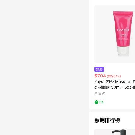
降價
$704
(降$643)
Payot 柏姿 Masque D
亮採面膜 50ml/1.6oz
草莓網
1%
熱銷排行榜