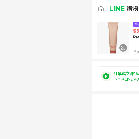
降
$
Pa
草
訂單成立賺1%
下單享LINE P