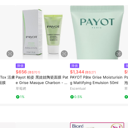
降價
降價
$656
$1,344
$
(降$701)
(降$27)
'Tox 活膚
Payot 柏姿 黑娃娃陶瓷面膜 Pat
PAYOT Pâte Grise Moisturisin
P
-面膜
e Grise Masque Charbon - Ult
g Mattifying Emulsion 50ml
泡
ra-Absorbent Mattifying Care
面
草莓網
Escentual
草
50ml/1.6oz-面膜
1%
0.5%