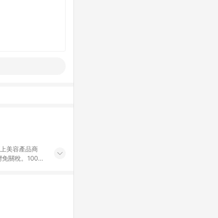
網上美容產品商
免關稅。100%