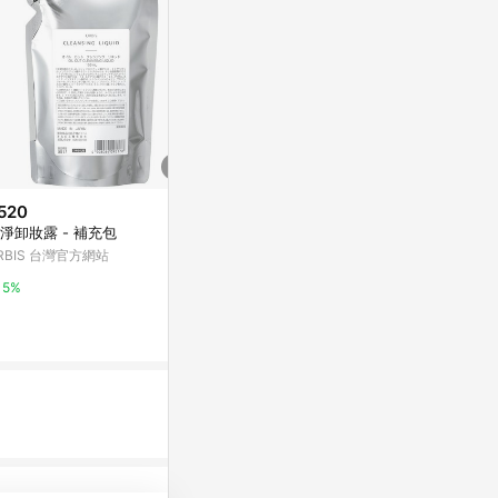
520
$295
$650
淨卸妝露 - 補充包
【日本KOSE】softymo 卸妝紙
淨透溫和卸妝露
巾 50枚入
妝不熏眼 洗
RBIS 台灣官方網站
PChome 24h購物
亞洲跨境設計購物
5%
1%
1%