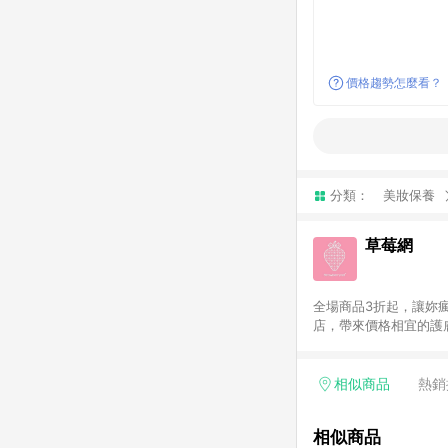
價格趨勢怎麼看？
分類：
美妝保養
草莓網
全場商品3折起，讓妳瘋
店，帶來價格相宜的護膚
原廠正貨。滿千全球免
相似商品
熱銷
相似商品