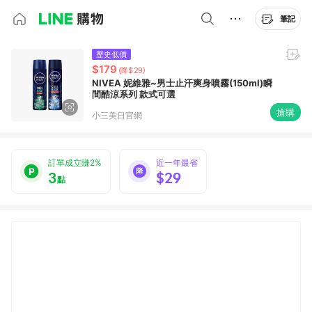
筆記
歷史低價
$179
(降$29)
NIVEA 妮維雅~男士止汗爽身噴霧(150ml)瞬
間酷涼系列 款式可選
搶購
小三美日官網
訂單成立賺2%
近一年最省
3
$29
點