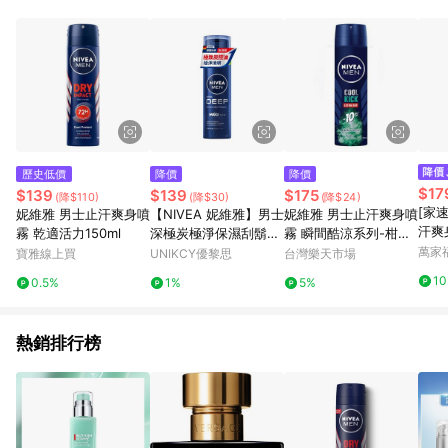
點。 例1：訂單總金額為500元，已達免運門檻，使用50元折扣
(折價券或全館滿額折)及50元美幣，實際回饋金額需扣除所有折
讓金額，得最終金額400元贈點。 例2：訂單總金額為500元，未
達免運門檻運費60元，使用60元折扣(折價券或全館滿額折)及60
元美幣，實際回饋金額需扣除運費及所有折讓金額，得最終金額
320元贈點。 例3：訂單總金額為199元，使用免運券折抵60元運
費，因未達原設定之免運門檻，故運費仍視為折讓金額，實際回
饋金額須扣除60元運費，得最終金額139元贈點。
歷史低價
降價
降價
$17
$139
$139
$175
(降$110)
(降$30)
(降$24)
[家
妮維雅 男士止汗爽身噴
【NIVEA 妮維雅】男士
妮維雅 男士止汗爽身噴
汗爽
霧 乾適活力150ml
深極炭極淨保濕刮鬍泡
霧 瞬間酷涼系列-柑橘1
柑橘5
200ml
50ml【居家生活便利
萬家
寶雅線上買
UNIKCY優黎思
台灣樂天市場
購】
1
0.5%
1%
5%
熱銷排行榜