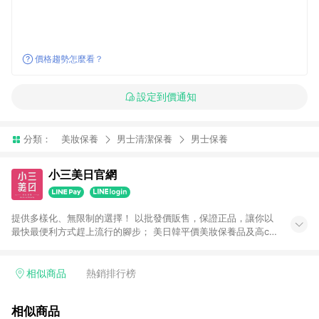
價格趨勢怎麼看？
設定到價通知
分類：
美妝保養
男士清潔保養
男士保養
小三美日官網
提供多樣化、無限制的選擇！ 以批發價販售，保證正品，讓你以
最快最便利方式趕上流行的腳步； 美日韓平價美妝保養品及高cp
生活小物盡在小三美日！ 注意事項： 1.需透過LINE購物前往並在
同一瀏覽器於24小時內結帳才享有回饋 2.點數將於廠商出貨後30
天前後發送 3.使用小三美日APP下單，將無法獲得點數回饋 4.
相似商品
熱銷排行榜
「廠商直送」商品及「隱形眼鏡」無法參加回饋，詳情請參閱小
三美日官網列示 5.運費及各類優惠折扣(含使用免運券折抵運費)
相似商品
皆不計入點數回饋，依扣除前述所有折讓金額，得最終之金額贈