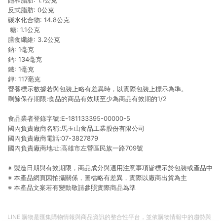
飽和脂肪: 1.1公克
反式脂肪: 0公克
碳水化合物: 14.8公克
糖: 1.1公克
膳食纖維: 3.2公克
鈉: 1毫克
鈣: 134毫克
鐵: 1毫克
鉀: 117毫克
營養標示數據若與包裝上略有差異時，以實際包裝上標示為準。
剩餘保存期限:食品的商品有效期至少為商品有效期的1/2
食品業者登錄字號:E-181133395-00000-5
國內負責廠商名稱:馬玉山食品工業股份有限公司
國內負責廠商電話:07-3827879
國內負責廠商地址:高雄市左營區民族一路709號
※ 製造日期與有效期限，商品成分與適用注意事項皆標示於包裝或產品中
※ 本產品網頁因拍攝關係，圖檔略有差異，實際以廠商出貨為主
※ 本產品文案若有變動敬請參照實際商品為準
LINE 購物是匯集購物情報與商品資訊的整合性平台，並依購物情報中的趨勢與