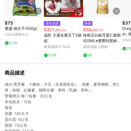
$75
$37
歷史低價
降價
耆盛 綠豆子(500g)
Oreg
$471
$59
(降$24)
(降$29)
st,
Yahoo購物中心
溢旺 大溪名產豆丁5袋
桂格五白銀耳薏仁穀飲
液量
iHerb
組
920ML※實際到貨效期
0.3%
約4天以上
東森購物 ETMall
萬家福線上購物
2
0.5%
6%
商品描述
成分:黑芝麻，小麥粉，大豆（非基因改造），燕麥，麥芽糊精，杏仁
果，核桃，紅藜麥，關華豆膠，香料（乳糖、香料）。
營養標示:每一份量 : 30公克
本包裝含 : 12份
每份
熱量: 145大卡
蛋白質: 6公克
脂肪: 7.6公克