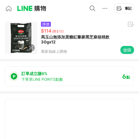
筆記
降價
$114
(降$15)
馬玉山無添加蔗糖紅藜麥黑芝麻核桃飲
30gx12
搶購
萬家福線上購物
訂單成立賺6%
6
點
下單享LINE POINTS點數