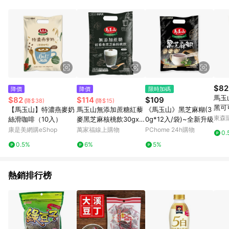
事業股份有限公司方進行訂單資格確認。 康達盛通線上購物希望
提供簡單、快速、輕鬆的購物流程及體驗，將不定期推出精選、
話題性或期間限定商品來滿足您的喜好。
$82
降價
降價
限時加碼
馬玉
$82
$114
$109
(降$38)
(降$15)
黑可可
【馬玉山】特濃燕麥奶
馬玉山無添加蔗糖紅藜
《馬玉山》黑芝麻糊(3
東森購
絲滑咖啡（10入）
麥黑芝麻核桃飲30gx1
0g*12入/袋)~全新升級
2
康是美網購eShop
萬家福線上購物
PChome 24h購物
0.
0.5%
6%
5%
熱銷排行榜