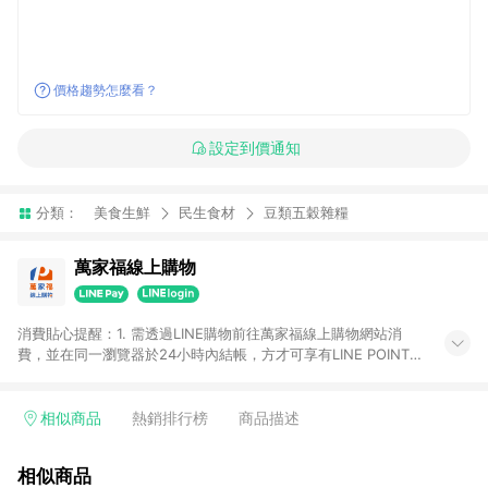
價格趨勢怎麼看？
設定到價通知
分類：
美食生鮮
民生食材
豆類五穀雜糧
萬家福線上購物
消費貼心提醒：1. 需透過LINE購物前往萬家福線上購物網站消
費，並在同一瀏覽器於24小時內結帳，方才可享有LINE POINTS
回饋資格。 2. 訂單確認後需選擇立刻結帳，若使用重新付款功能
將無法獲得點數回饋。 3. 點數將於廠商出貨後30天前後發送。
4. 不具回饋資格種類商品：電子禮券。 5. 回饋點數計算將排除訂
相似商品
熱銷排行榜
商品描述
單活動折扣(含折價券折扣)、紅利點數折抵(含OPENPOINT)、運
費等金額。 6. 康達盛通生活事業股份有限公司保留365天訂單記
相似商品
錄，相關問題請於保留時間內聯絡客服中心，並由康達盛通生活