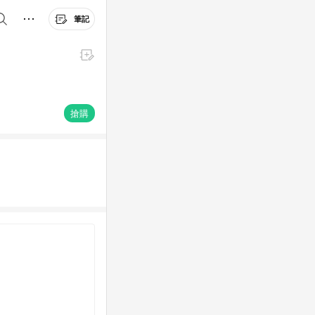
筆記
搶購