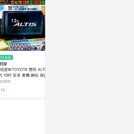
限時加碼
限時加碼
歷史低價
159
$425
$652
(降$163
現貨🌺TOYOTA 豐田 ALTIS 1
適用於BMW 5系 i5 後出風口飾
硅油指針胎壓
代 10吋 安卓 車機 鋼化 保護貼
板 碳纖維飾板 汽車防刮 寶馬52
氣表放氣測壓
裝 加裝 安卓機 ALTIS
0 530 bmw i5專用 飾板 改裝 零
皮購物
蝦皮購物
東森購物 ETMa
件
1%
7.6%
0.5%