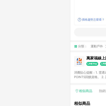
價格趨勢怎麼看？
分類：
運動戶外
萬家福線上
消費貼心提醒：1. 需
POINTS回饋資格。
後30天前後發送。 4
利點數折抵(含OPENP
留時間內聯絡客服中心
相似商品
熱銷
單、快速、輕鬆的購物
相似商品