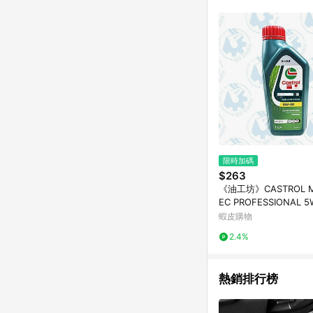
限時加碼
$263
《油工坊》CASTROL 
EC PROFESSIONAL 5
合成 SP GF-6
蝦皮購物
2.4%
熱銷排行榜