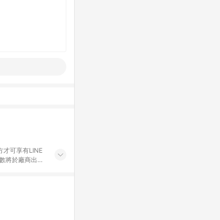
才可享有LINE
點數將於廠商出貨
折價券折扣)、紅
錄，相關問題請於保
物希望提供簡