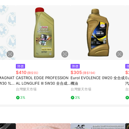
降價
降價
$410
$305
$
(降$55)
(降$194)
MAGNAT
CASTROL EDGE PROFESSION
Eurol EVOLENCE 0W20 全合成
E
W30 1L
AL LONGLIFE III 5W30 全合成
機油
汽
機油 #55192 嘉實多
台灣樂天市場
台灣樂天市場
台
3%
3%