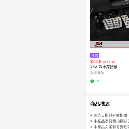
降價
$449
(降$120)
YSA 汽車踩踏板
愛車褓母
3%
商品描述
※ 製造日期與有效期
※ 本產品網頁因拍攝
※ 本產品文案若有變