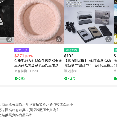
歷史低價
限時加碼
$371
$192
$
(降$92)
冬季毛絨方向盤套保暖防滑卡通
【馬力測試機】 AK恆輪座 CSB

車內飾品高級感把套汽車用品裝
電動版 可調軸距 1：64 汽車模型
2
飾
調速器 適配風洞測試機 模型馬力
改
東森購物 ETMall
蝦皮購物
蝦
機
0.5%
4.8%
限，商品成分與適用注意事項皆標示於包裝或產品中
關係，圖檔略有差異，實際以廠商出貨為主
動敬請參照實際商品為準