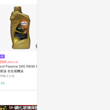
$480
降價
降價
CASTROL EDGE 10W60 全合成
290
$320
(降$209)
(降$119
機油
urol Fluence DXS 5W30 C3
Eurol AUTOM
台灣樂天市場
柴油 全合成機油
合成 自動變
灣樂天市場
台灣樂天市場
3%
3%
3%