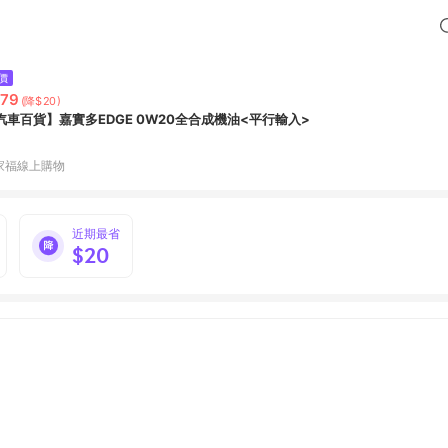
價
79
(降$20)
汽車百貨】嘉實多EDGE 0W20全合成機油<平行輸入>
家福線上購物
近期最省
$20