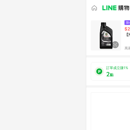
降
$2
【
萬
訂單成立賺1%
2
點