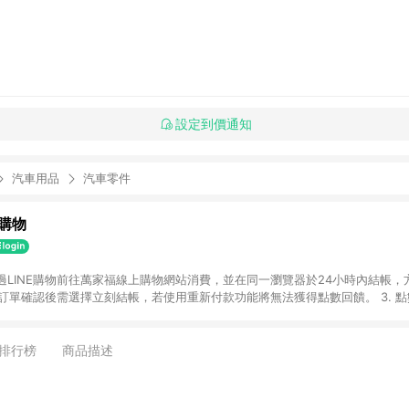
設定到價通知
汽車用品
汽車零件
購物
透過LINE購物前往萬家福線上購物網站消費，並在同一瀏覽器於24小時內結帳，方
 2. 訂單確認後需選擇立刻結帳，若使用重新付款功能將無法獲得點數回饋。 3. 
. 不具回饋資格種類商品：電子禮券。 5. 回饋點數計算將排除訂單活動折扣(含
OINT)、運費等金額。 6. 康達盛通生活事業股份有限公司保留365天訂單記
，並由康達盛通生活事業股份有限公司方進行訂單資格確認。 康達盛通線上購
排行榜
商品描述
流程及體驗，將不定期推出精選、話題性或期間限定商品來滿足您的喜好。