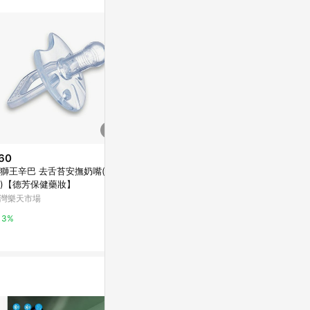
60
降價
降價
獅王辛巴 去舌苔安撫奶嘴(初
$219
$700
(降$180)
(降$20
)【德芳保健藥妝】
日本Imotani LED兩用手電筒/露
【SOXP專
灣樂天市場
營燈 PF-100
片 翡冷翠綠/
三色可選
達益購
GD佳德騎士俱
3%
2%
3%