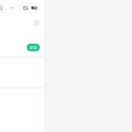
筆記
搶購