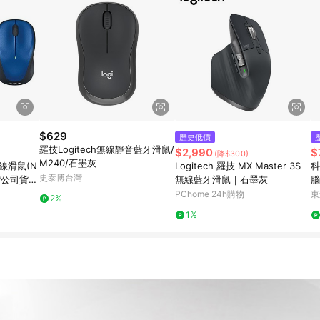
$629
歷史低價
羅技Logitech無線靜音藍牙滑鼠/
$2,990
$
(降$300)
M240/石墨灰
無線滑鼠(N
Logitech 羅技 MX Master 3S
科
史泰博台灣
台灣公司貨】
無線藍牙滑鼠｜石墨灰
腦
款
PChome 24h購物
東
2%
1%