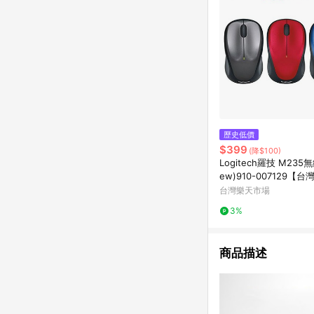
歷史低價
$399
(降$100)
Logitech羅技 M235
ew)910-007129【
【愛買】
台灣樂天市場
3%
商品描述