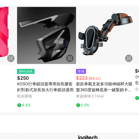
$
限時加碼
降價
小
$250
$223
(降$32)
生
KOSO行車鏡頭蓋專用加長膠套
新款車載支架多功能伸縮桿大吸
台
針對新式加長加大行車鏡頭適用
盤360度旋轉底座一鍵緊鎖卡扣
支架
蝦皮購物
東森購物 ETMall
4.4%
0.5%