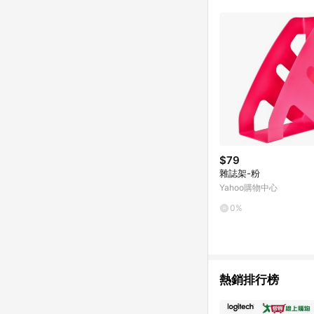
$79
雜誌架-粉
Yahoo購物中心
0%
熱銷排行榜