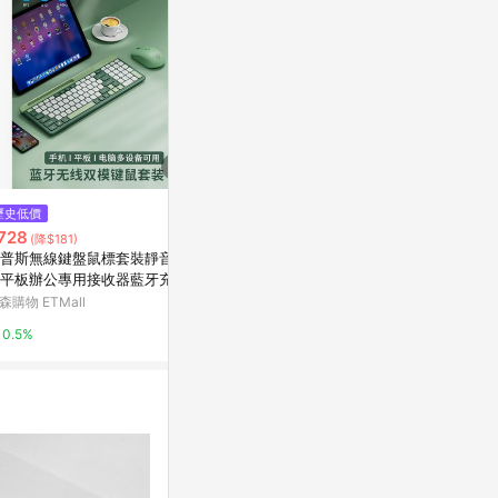
$1,490
$699
歷史低價
羅技 Logitech M750 無線滑鼠
Logitech 
728
(降$181)
滑鼠 黑
神腦生活
普斯無線鍵盤鼠標套裝靜音電
台灣樂天市場
平板辦公專用接收器藍牙充電
1%
森購物 ETMall
3%
0.5%