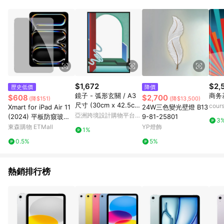
$1,672
$2,
歷史低價
降價
鏡子 - 弧形玄關 / A3
商务
$608
$2,700
(降$151)
(降$13,500)
尺寸 (30cm x 42.5c
cour
Xmart for iPad Air 11
24W三色變光壁燈 B13
m)
亞洲跨境設計購物平台
(2024) 平板防窺玻璃
9-81-25801
3
Pinkoi
保護貼
東森購物 ETMall
YP燈飾
1%
0.5%
5%
熱銷排行榜