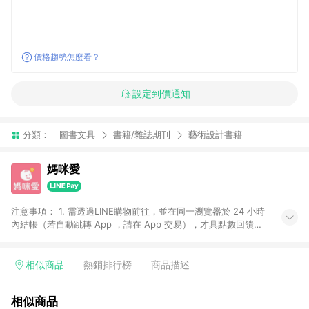
價格趨勢怎麼看？
設定到價通知
分類：
圖書文具
書籍/雜誌期刊
藝術設計書籍
媽咪愛
注意事項： 1. 需透過LINE購物前往，並在同一瀏覽器於 24 小時
內結帳（若自動跳轉 App ，請在 App 交易），才具點數回饋資
格。 2. 訂單會因為出貨方式、商品狀態（現貨、預購）導致商品
進行拆單。 3. 取消訂單或退貨行為，不具贈點資格。 4. iOS app
請更新至 3.9 才具贈點資格。 5. 點數將於廠商出貨後 30 天後發
相似商品
熱銷排行榜
商品描述
送。 6. LINE購物站上之商品規格、顏色、價位、贈品如與媽咪愛
購物商品資訊頁及購物車不符，以媽咪愛購物商品資訊頁及購物
相似商品
車標示為準。 7. LINE購物導購回饋無法與媽咪愛站上折價券並