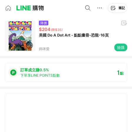
筆記
降價
$204
(降$35)
美國 Do A Dot Art - 點點畫冊-恐龍-16頁
搶購
媽咪愛
訂單成立賺0.5%
1
點
下單享LINE POINTS點數