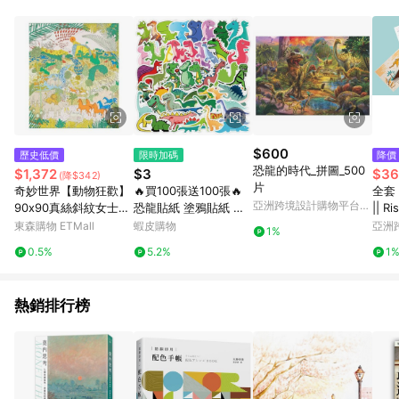
用，若選擇使用折價券，即不得併用LINE購物回饋。 8. 部分指定
商品類別不回饋，請參考以下列表：童書館出清 / Switch 遊戲片
/ 瑪利歐玩具 / LEGO樂高 / 尿布 / 橋樑書 / 中高年級推薦書單 /
行李箱 / 寶寶攝影機 / 雞精&鱸魚精 / 美妝保養 / 居家防護 / 暢銷
作者&經典角色 / 人氣卡通大集合 / 地墊&圍欄 / 外文&英文童書 /
套書專區 / 各式零嘴&堅果&珍珠&果乾&糖果 / 兒童耳機&耳麥 /
水果專區 / 親子理財書單 / 6~8歲推薦書單 / 箱購專區 / 寶可夢
pokemon玩具 / 世界名著 / 廚房家電 / 蔬果汁&奶粉 / 體能玩具 /
涼墊 / 同儕相處書單 / 旅遊商品 / 公益商品
$600
歷史低價
限時加碼
降價
恐龍的時代_拼圖_500
$1,372
$3
$36
(降$342)
片
奇妙世界【動物狂歡】
🔥買100張送100張🔥
全套
亞洲跨境設計購物平台
90ⅹ90真絲斜紋女士大
恐龍貼紙 塗鴉貼紙 獎
|| Risograph 孔版印刷
Pinkoi
方巾桑蠶絲絲巾小披肩
勵貼紙 行李箱貼紙 裝
/ 明
東森購物 ETMall
蝦皮購物
亞洲
1%
飾貼紙 創意貼紙 動物
Pinko
0.5%
5.2%
1
貼紙 防水貼紙 卡通貼
紙
熱銷排行榜