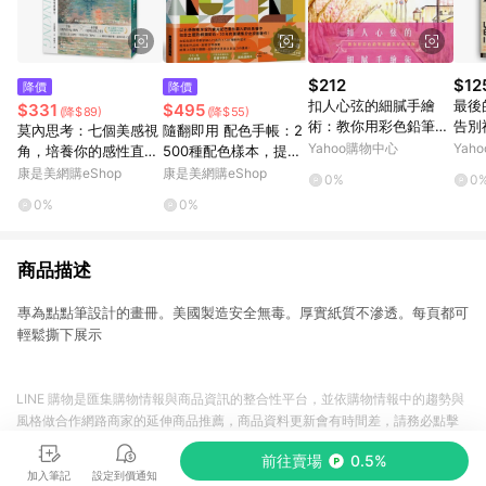
$212
$12
降價
降價
扣人心弦的細膩手繪
最後
$331
$495
(降$89)
(降$55)
術：教你用彩色鉛筆刻
告別
莫內思考：七個美感視
隨翻即用 配色手帳：2
劃美好的事物[二手書_
Yahoo購物中心
Yah
角，培養你的感性直覺
500種配色樣本，提昇
普通]
力
配色品味，12刷大熱賣
康是美網購eShop
康是美網購eShop
0%
0
的長銷好書
0%
0%
商品描述
專為點點筆設計的畫冊。美國製造安全無毒。厚實紙質不滲透。每頁都可
輕鬆撕下展示
LINE 購物是匯集購物情報與商品資訊的整合性平台，並依購物情報中的趨勢與
風格做合作網路商家的延伸商品推薦，商品資料更新會有時間差，請務必點擊
商品至各合作網路商家，確認現售價與購物條件，一切資訊以合作廠商網頁為
前往賣場
0.5%
準。
加入筆記
設定到價通知