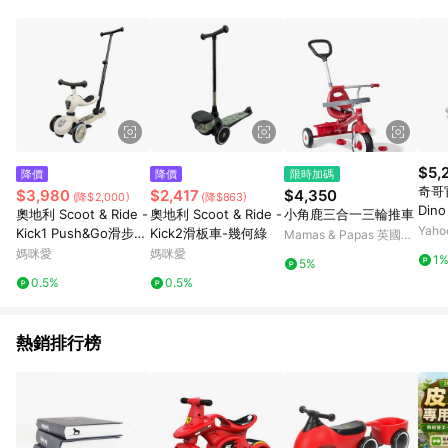
用，若選擇使用折價券，即不得併用LINE購物回饋。 8. 部分指定
商品類別不回饋，請參考以下列表：童書館出清 / Switch 遊戲片
/ 瑪利歐玩具 / LEGO樂高 / 尿布 / 橋樑書 / 中高年級推薦書單 /
行李箱 / 寶寶攝影機 / 雞精&鱸魚精 / 美妝保養 / 居家防護 / 暢銷
作者&經典角色 / 人氣卡通大集合 / 地墊&圍欄 / 外文&英文童書 /
套書專區 / 各式零嘴&堅果&珍珠&果乾&糖果 / 兒童耳機&耳麥 /
水果專區 / 親子理財書單 / 6~8歲推薦書單 / 箱購專區 / 寶可夢
pokemon玩具 / 世界名著 / 廚房家電 / 蔬果汁&奶粉 / 體能玩具 /
涼墊 / 同儕相處書單 / 旅遊商品 / 公益商品
$5,
降價
降價
限時加碼
奇哥官
$3,980
$2,417
$4,350
(降$2,000)
(降$863)
Din
奧地利 Scoot & Ride -
奧地利 Scoot & Ride -
小角鹿三合一三輪推車
Yah
Kick1 Push&Go滑步滑
Kick2滑板車-幾何綠
Mamas & Papas 英國第
板車-米色
一育兒品牌
媽咪愛
媽咪愛
1
5%
0.5%
0.5%
熱銷排行榜