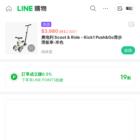
筆記
降價
$3,980
(降$2,000)
奧地利 Scoot & Ride - Kick1 Push&Go滑步
滑板車-米色
搶購
媽咪愛
訂單成立賺0.5%
19
點
下單享LINE POINTS點數