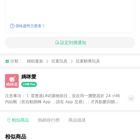
價格趨勢怎麼看？
設定到價通知
分類：
婦幼童裝
兒童玩具
兒童騎乘玩具
媽咪愛
注意事項： 1. 需透過LINE購物前往，並在同一瀏覽器於 24 小時
內結帳（若自動跳轉 App ，請在 App 交易），才具點數回饋資
格。 2. 訂單會因為出貨方式、商品狀態（現貨、預購）導致商品
進行拆單。 3. 取消訂單或退貨行為，不具贈點資格。 4. iOS app
請更新至 3.9 才具贈點資格。 5. 點數將於廠商出貨後 30 天後發
相似商品
熱銷排行榜
商品描述
送。 6. LINE購物站上之商品規格、顏色、價位、贈品如與媽咪愛
購物商品資訊頁及購物車不符，以媽咪愛購物商品資訊頁及購物
相似商品
車標示為準。 7. LINE購物導購回饋無法與媽咪愛站上折價券並