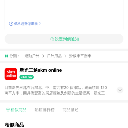
價格趨勢怎麼看？
設定到價通知
分類：
運動戶外
戶外用品
滑板車平衡車
新光三越skm online
目前新光三越在台灣北、中、南共有20 個據點，總面積達 120
萬平方米，因具備豐富的展店經驗及創新的生活提案，新光三越
所到之處皆以獨具特色的各項服務吸引人潮聚集，每年吸引超過
一億人次的顧客造訪。未來，新光三越仍將秉持真心誠意的經營
理念不斷向前邁進，並善盡企業社會責任，為人們帶來更愉悅美
相似商品
熱銷排行榜
商品描述
好的生活體驗。 若透過商家App下單，不符合導購資格。
相似商品