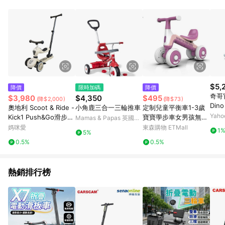
$5,
降價
限時加碼
降價
奇哥官
$3,980
$4,350
$495
(降$2,000)
(降$73)
Din
奧地利 Scoot & Ride -
小角鹿三合一三輪推車
定制兒童平衡車1-3歲
Yah
Kick1 Push&Go滑步滑
寶寶學步車女男孩無腳
Mamas & Papas 英國第
板車-米色
踏小童滑行四輪溜溜車
一育兒品牌
媽咪愛
東森購物 ETMall
1
5%
0.5%
0.5%
熱銷排行榜