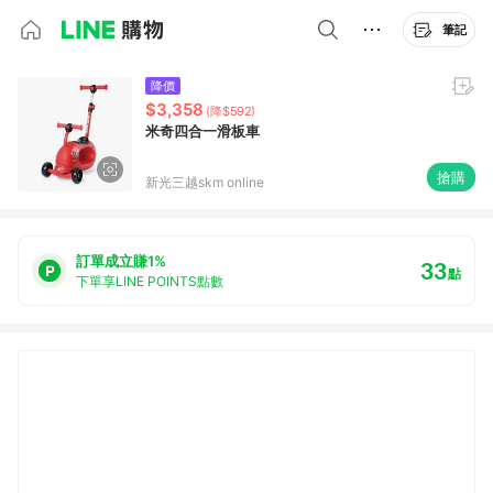
筆記
降價
$3,358
(降$592)
米奇四合一滑板車
搶購
新光三越skm online
訂單成立賺1%
33
點
下單享LINE POINTS點數