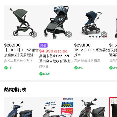
用，若選擇使用折價券，即不得併用LINE購物回饋。 8. 部分指定
商品類別不回饋，請參考以下列表：童書館出清 / Switch 遊戲片
/ 瑪利歐玩具 / LEGO樂高 / 尿布 / 橋樑書 / 中高年級推薦書單 /
行李箱 / 寶寶攝影機 / 雞精&鱸魚精 / 美妝保養 / 居家防護 / 暢銷
作者&經典角色 / 人氣卡通大集合 / 地墊&圍欄 / 外文&英文童書 /
套書專區 / 各式零嘴&堅果&珍珠&果乾&糖果 / 兒童耳機&耳麥 /
水果專區 / 親子理財書單 / 6~8歲推薦書單 / 箱購專區 / 寶可夢
pokemon玩具 / 世界名著 / 廚房家電 / 蔬果汁&奶粉 / 體能玩具 /
涼墊 / 同儕相處書單 / 旅遊商品 / 公益商品
$26,900
$29,800
$1,
降價
【JOOLZ】Hub2 都會
Thule SLEEK 系列嬰兒
[現
$4,990
(降$3,690)
旗艦休旅│高景觀雙向
推車
遮陽罩 
美國卡普奇Capucci -
推車
3 an
新光三越skm online
忠欣 欣生活購物網
台灣
重力全自動收合登機
9241
車-迷彩
媽咪愛
1%
3%
3
0.5%
熱銷排行榜