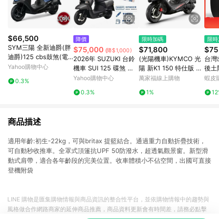
$66,500
降價
限時加碼
限時
SYM三陽 全新迪爵(胖
$75,000
$71,800
$75
(降$1,000)
迪爵)125 cbs鼓煞(電
2026年 SUZUKI 台鈴
(光陽機車)KYMCO 光
台灣
驅版) EnMIS 雙火星塞
Yahoo購物中心
機車 SUI 125 碟煞 新
陽 新K1 150 特仕版 雙
後土
技術 七期 2026年出廠
色上市 水 125 台鈴 su
碟煞 七期 2025年全新
型 
Yahoo購物中心
萬家福線上購物
蝦皮
0.3%
全新
zuki sui
預購 (平光黑)
擋泥
0.3%
1%
1
99
商品描述
適用年齡:初生-22kg，可與britax 提籃結合。通過重力自動折疊技術，
可自動秒收推車。全罩式頂篷抗UPF 50防潑水，超透氣觀景窗。新型滑
動式肩帶，適合各年齡段的完美位置。收車體積小不佔空間，出國可直接
登機附袋
LINE 購物是匯集購物情報與商品資訊的整合性平台，並依購物情報中的趨勢與
風格做合作網路商家的延伸商品推薦，商品資料更新會有時間差，請務必點擊
商品至各合作網路商家，確認現售價與購物條件，一切資訊以合作廠商網頁為