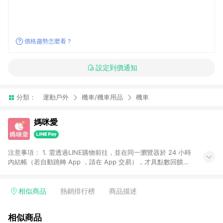
價格趨勢怎麼看？
設定到價通知
分類：
運動戶外
機車/機車用品
機車
媽咪愛
注意事項： 1. 需透過LINE購物前往，並在同一瀏覽器於 24 小時
內結帳（若自動跳轉 App ，請在 App 交易），才具點數回饋資
格。 2. 訂單會因為出貨方式、商品狀態（現貨、預購）導致商品
進行拆單。 3. 取消訂單或退貨行為，不具贈點資格。 4. iOS app
請更新至 3.9 才具贈點資格。 5. 點數將於廠商出貨後 30 天後發
相似商品
熱銷排行榜
商品描述
送。 6. LINE購物站上之商品規格、顏色、價位、贈品如與媽咪愛
購物商品資訊頁及購物車不符，以媽咪愛購物商品資訊頁及購物
相似商品
車標示為準。 7. LINE購物導購回饋無法與媽咪愛站上折價券並