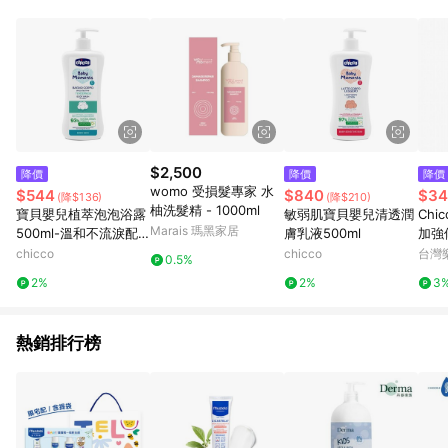
$2,500
降價
降價
降價
womo 受損髮專家 水
$544
$840
$34
(降$136)
(降$210)
柚洗髮精 - 1000ml
寶貝嬰兒植萃泡泡浴露
敏弱肌寶貝嬰兒清透潤
Chi
Marais 瑪黑家居
500ml-溫和不流淚配
膚乳液500ml
加強修
方-清新白棉
B1
chicco
chicco
台灣
0.5%
館★
2%
2%
3
熱銷排行榜