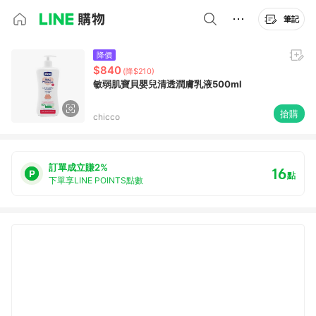
筆記
降價
$840
(降$210)
敏弱肌寶貝嬰兒清透潤膚乳液500ml
搶購
chicco
訂單成立賺2%
16
點
下單享LINE POINTS點數