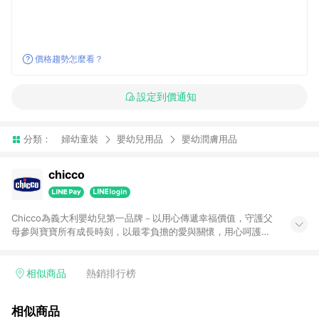
價格趨勢怎麼看？
設定到價通知
分類：
婦幼童裝
嬰幼兒用品
嬰幼潤膚用品
chicco
Chicco為義大利嬰幼兒第一品牌－以用心傳遞幸福價值，守護父
母參與寶寶所有成長時刻，以最零負擔的愛與關懷，用心呵護每
對父母與摯愛，陪伴孩子幸福成長。全新Chicco直營購物網，提
供眾多母嬰產品優惠，包含Chicco汽座、嬰兒推車、餐椅、嬰兒
床、玩具等高評價寶寶用品。需要的東西、來直營購物網消費最
相似商品
熱銷排行榜
安心、最划算，不必擔心買到的商品來源、造成使用安全疑慮，
可享受最高等級的會員折扣及服務。
相似商品