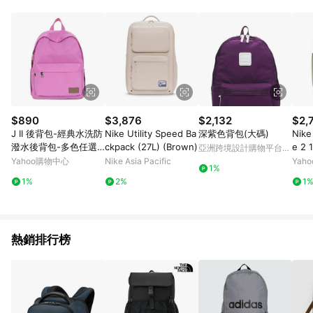
$890
$3,876
$2,132
$2,
J II 後背包-經典水洗防
Nike Utility Speed Ba
深紫色背包(大碼)
Nike
潑水後背包-多色任選-
ckpack (27L) (Brown)
e 2
亞洲跨境設計購物平台
6388-27
卡其 
Pinkoi
Yahoo購物中心
Nike Asia Pacific
Yah
1%
173-
1%
2%
1
熱銷排行榜