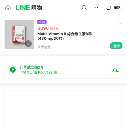
筆記
降價
$390
(降$60)
Multi-Vitamin B 綜合維生素B群
(480mg/30粒)
搶購
果果能量
訂單成立賺2%
7
點
下單享LINE POINTS點數