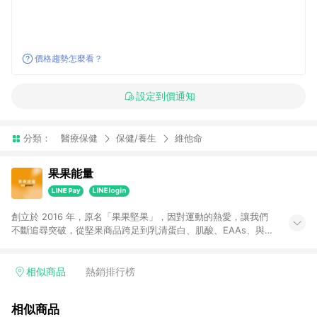
價格趨勢怎麼看？
設定到價通知
分類：
醫療保健
保健/養生
維他命
果果能量
創立於 2016 年，原名「果果堅果」，因對運動的熱愛，讓我們
不斷追尋突破，從堅果商品跨足到乳清蛋白、肌酸、EAAs、與各
種高蛋白零食商品。2023 年正式改名為「果果能量
GOpower」，希望提供給運動愛好者多元且風味獨特的能量支
援，一步步實現目標，成為更好的自己！
相似商品
熱銷排行榜
相似商品