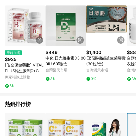
$449
$1,400
$88
限時加碼
中化 日光維生素D3 80
日清勝機能益生菌膠囊
台鹽
$925
0IU 60顆/盒
(30粒/盒)
衣錠
[佑全保健藥妝] VITAL
台灣樂天市場
台灣樂天市場
台灣
PLUS維生素B群+C膜
衣錠60錠/瓶
萬家福線上購物
3%
3%
3
6%
熱銷排行榜